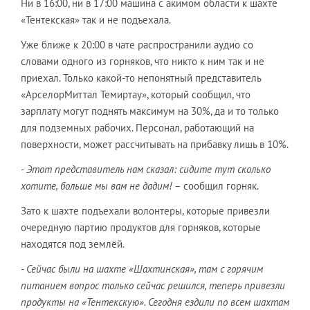
Ни в 16:00, ни в 17:00 машина с акимом области к шахте
«Тентекская» так и не подъехала.
Уже ближе к 20:00 в чате распространили аудио со
словами одного из горняков, что никто к ним так и не
приехал. Только какой-то непонятный представитель
«АрселорМиттал Темиртау», который сообщил, что
зарплату могут поднять максимум на 30%, да и то только
для подземных рабочих. Персонал, работающий на
поверхности, может рассчитывать на прибавку лишь в 10%.
- Этот представитель нам сказал: сидите тут сколько
хотите, больше мы вам не дадим!
– сообщил горняк.
Зато к шахте подъехали волонтеры, которые привезли
очередную партию продуктов для горняков, которые
находятся под землёй.
- Сейчас были на шахте «Шахтинская», там с горячим
питанием вопрос только сейчас решился, теперь привезли
продукты на «Тентекскую». Сегодня ездили по всем шахтам