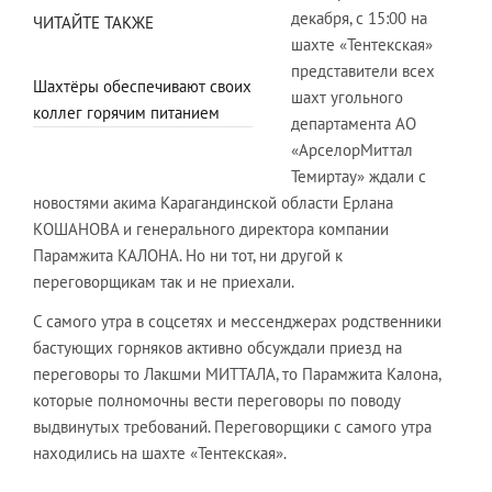
декабря, с 15:00 на
ЧИТАЙТЕ ТАКЖЕ
шахте «Тентекская»
представители всех
Шахтёры обеспечивают своих
шахт угольного
коллег горячим питанием
департамента АО
«АрселорМиттал
Темиртау» ждали с
новостями акима Карагандинской области Ерлана
КОШАНОВА и генерального директора компании
Парамжита КАЛОНА. Но ни тот, ни другой к
переговорщикам так и не приехали.
С самого утра в соцсетях и мессенджерах родственники
бастующих горняков активно обсуждали приезд на
переговоры то Лакшми МИТТАЛА, то Парамжита Калона,
которые полномочны вести переговоры по поводу
выдвинутых требований. Переговорщики с самого утра
находились на шахте «Тентекская».