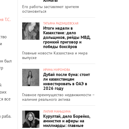
Алматы
Его работы заставляют зрителя
остановиться
я Т.С.
ТАТЬЯНА РАДЗИШЕВСКАЯ
Итоги недели в
Казахстане: дело
ство
дольщиков, рейды МВД,
громкий приговор и
и
победы боксёров
Главные новости Казахстана и мира
выпуске
он был
тр
ИРИНА МИРОНОВА
Дубай после бума: стоит
ли казахстанцам
инвестировать в ОАЭ в
й
2026 году
воих
Главное преимущество недвижимости –
ся все
наличие реального актива
ЛИЛИЯ МАНЬШИНА
Курултай, дело Борейко,
 раба.
амнистия и аферы на
миллиарды: главные