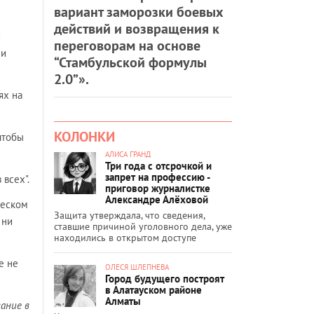
вариант заморозки боевых
действий и возвращения к
и
переговорам на основе
ли
“Стамбульской формулы
2.0”».
ях на
КОЛОНКИ
чтобы
АЛИСА ГРАНД
Три года с отсрочкой и
запрет на профессию -
 всех".
приговор журналистке
Александре Алёховой
ческом
Защита утверждала, что сведения,
 ни
ставшие причиной уголовного дела, уже
находились в открытом доступе
е не
ОЛЕСЯ ШЛЕПНЕВА
Город будущего построят
в Алатауском районе
Алматы
ание в