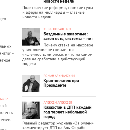
новости недели
Политические реформы, громкие суды
и аферы на миллиарды — главные
новости недели
ден
ЮЛИЯ КОВАЛЕНКО
Бездомные животные:
закон есть, системы – нет
Почему ставка на массовое
ильных
уничтожение не снижает ни
нтли" -
численность, ни риски, и что на самом
деле не сработало в действующей
жетное
модели
РОМАН АЛЬМАНСКИЙ
Криптоплатеж при
Президенте
дале
АЛЕКСЕЙ АЛЕКСЕЕВ
дный
Казахстан в ДТП каждый
год теряет небольшой
то есть
город
лемен.
Главный редактор журнала «За рулём»
комментирует ДТП на Аль-Фараби
етов