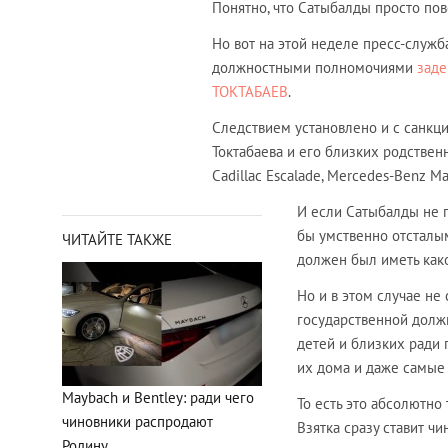
Понятно, что Сатыбалды просто пове
Но вот на этой неделе пресс-служ
должностными полномочиями
заде
ТОКТАБАЕВ
.
Следствием установлено и с санкц
Токтабаева и его близких родствен
Cadillac Escalade, Mercedes-Benz Ma
И если Сатыбалды не п
бы умственно отсталым
ЧИТАЙТЕ ТАКЖЕ
должен был иметь как
Но и в этом случае не
государственной должн
детей и близких ради 
их дома и даже самые
Maybach и Bentley: ради чего
То есть это абсолютно
чиновники распродают
Взятка сразу ставит чи
Родину