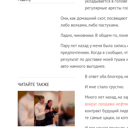
укладывается в голове
регулярные аресты го
Они, как домашний скот, посвящают
либо волками, либо пастухами.
Ладно, чиновники. В общем-то, поня
Пару лет назад у меня была запис
предпочтениях. Когда я сообщил, чт
результат по доставке моей тушки и
авто намного выгоднее.
В ответ оба блогера, н
ЧИТАЙТЕ ТАКЖЕ
И мне стало грустно.
Много лет назад, на 
вокруг продажи нефт
контракт будущий лиде
те самые цацки, за ко
И вот спустя тридцать