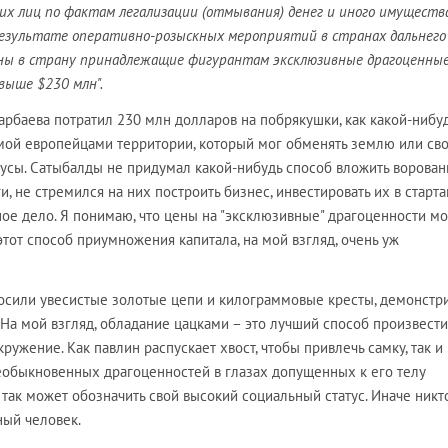
х лиц по фактам легализации (отмывания) денег и иного имущества
езультате оперативно-розыскных мероприятий в странах дальнего
ны в страну принадлежащие фигурантам эксклюзивные драгоценны
выше $230 млн".
арбаева потратил 230 млн долларов на побрякушки, как какой-нибу
мой европейцами территории, который мог обменять землю или св
усы. Сатыбалды не придумал какой-нибудь способ вложить ворова
, не стремился на них построить бизнес, инвестировать их в старта
ное дело. Я понимаю, что цены на "эксклюзивные" драгоценности мо
 этот способ приумножения капитала, на мой взгляд, очень уж
осили увесистые золотые цепи и килограммовые кресты, демонстр
 На мой взгляд, обладание цацками – это лучший способ произвести
ружение. Как павлин распускает хвост, чтобы привлечь самку, так и
необыкновенных драгоценностей в глазах допущенных к его телу
так может обозначить свой высокий социальный статус. Иначе никт
ный человек.