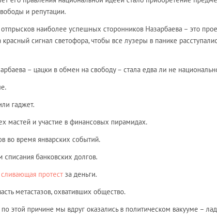
вободы и репутации.
ж отпрысков наиболее успешных сторонников Назарбаева – это прое
а красный сигнал светофора, чтобы все лузеры в панике расступали
арбаева – цацки в обмен на свободу – стала едва ли не национальн
е.
или гаджет.
х мастей и участие в финансовых пирамидах.
в во время январских событий.
 списания банковских долгов.
,
сливающая протест
за деньги.
часть метастазов, охвативших общество.
 по этой причине мы вдруг оказались в политическом вакууме – лад