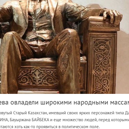
ева овладели широкими народными масса
ловутый Старый Казахстан, имевший своих ярких персонажей типа Д
НА, Бауыржана БАЙБЕКА и еще множество людей, перед которыми
ытаются хоть как-то проявиться в политическом поле.