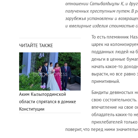
отношении Сатыбалдыұлы Қ. и други
полученных преступным путем. В р
зарубежья установлены и возвраще
и ювелирные изделия стоимостью с
То есть племянник Наз
царек на колонизируе
ЧИТАЙТЕ ТАКЖЕ
подданных людей на б
деньги в ценные бумаги
начать какое-то доход
вырасти, но все равно
примитивный.
Бандиты девяностых н
Аким Кызылординской
свою состоятельность.
области спрятался в домике
впечатление на свое ок
Конституции
обладатель каких-то 
прихлебателей только 
поверит, что перед ними значитель