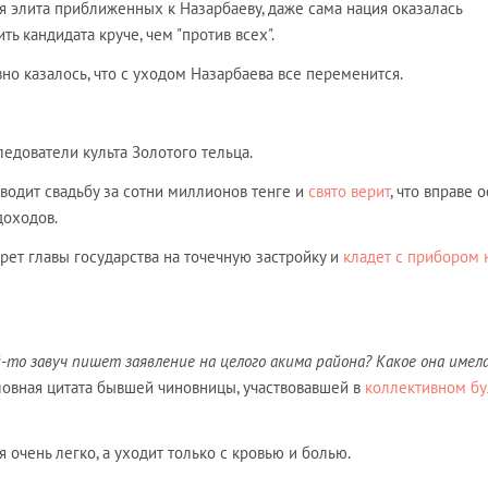
я элита приближенных к Назарбаеву, даже сама нация оказалась
ь кандидата круче, чем "против всех".
но казалось, что с уходом Назарбаева все переменится.
ледователи культа Золотого тельца.
одит свадьбу за сотни миллионов тенге и
свято верит
, что вправе о
доходов.
рет главы государства на точечную застройку и
кладет с прибором 
й-то завуч пишет заявление на целого акима района? Какое она имел
ословная цитата бывшей чиновницы, участвовавшей в
коллективном бу
 очень легко, а уходит только с кровью и болью.