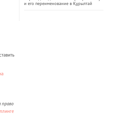
и его переименование в Құрылтай
ставить
на
а право
ллинге