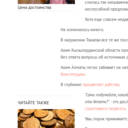
слилась так называема
Цена достоинства
неспособной предложит
Хотя еще совсем недав
Не изменилось ничего.
В окружении Токаева все те же пос
Аким Кызылординской области пров
без ответа вопросы об источниках 
Аким Алматы легко забивает на зап
Конституцию
.
В глубинке
процветает рабство
.
"Сами подумайте, како
это делать
?" - это д
ЧИТАЙТЕ ТАКЖЕ
строптивого педагога
.
Увы, порок приживается