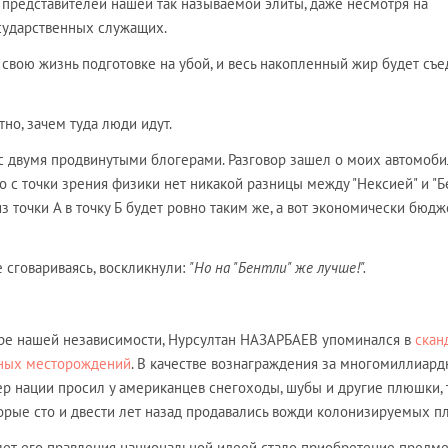
 представителей нашей так называемой элиты, даже несмотря на
сударственных служащих.
 свою жизнь подготовке на убой, и весь накопленный жир будет съе
тно, зачем туда люди идут.
ь с двумя продвинутыми блогерами. Разговор зашел о моих автомоб
о с точки зрения физики нет никакой разницы между "Нексией" и "Бе
з точки А в точку Б будет ровно таким же, а вот экономически бюд
е сговариваясь, воскликнули:
"Но на "Бентли" же лучше!".
заре нашей независимости, Нурсултан НАЗАРБАЕВ упоминался в
скан
яных месторождений
. В качестве вознаграждения за многомиллиар
р нации просил у американцев снегоходы, шубы и другие плюшки, 
торые сто и двести лет назад продавались вожди колонизируемых п
 лет его правления национальной идеей стало приобретение предм