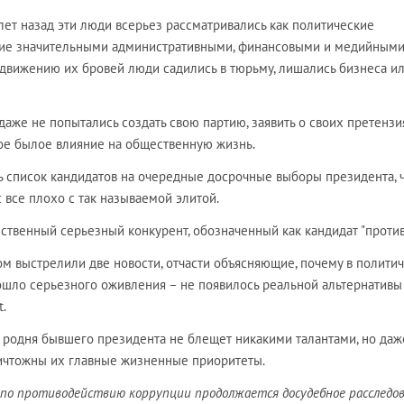
лет назад эти люди всерьез рассматривались как политические
шие значительными административными, финансовыми и медийным
 движению их бровей люди садились в тюрьму, лишались бизнеса и
даже не попытались создать свою партию, заявить о своих претензи
вое былое влияние на общественную жизнь.
ь список кандидатов на очередные досрочные выборы президента, 
с все плохо с так называемой элитой.
инственный серьезный конкурент, обозначенный как кандидат "против
ом выстрелили две новости, отчасти объясняющие, почему в полити
ошло серьезного оживления – не появилось реальной альтернативы
t.
ая родня бывшего президента не блещет никакими талантами, но даж
ничтожны их главные жизненные приоритеты.
 по противодействию коррупции продолжается досудебное расследов