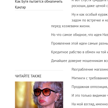
Как Бутя пытается обналичить
роскоши, даже ценой с
Қаңтар
Ну и как особый кура
задом по встречке и н
перед хозяевами жизни.
Но что самое обидное, что идея Наз
Проявления этой идеи самые разны
Кредитное рабство в обмен на той 
Дичайшее доверие мошенникам все
Разграбление магазино
ЧИТАЙТЕ ТАКЖЕ
Митинги с требованием
Продажная оппозиция
И это только видимая 
На мой взгляд, именно