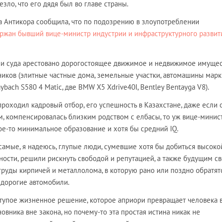
зло, что его дядя был во главе страны.
ба Антикора сообщила, что по подозрению в злоупотреблении
ржан бывший вице-министр индустрии и инфраструктурного развити
ии суда арестовано дорогостоящее движимое и недвижимое имуще
ников (элитные частные дома, земельные участки, автомашины марк
ybach S580 4 Matic, две BMW X5 Xdrive40I, Bentley Bentayga V8).
роходил кадровый отбор, его успешность в Казахстане, даже если 
, компенсировалась близким родством с елбасы, то уж вице-минис
ое-то минимальное образование и хотя бы средний IQ.
 самые, я надеюсь, глупые люди, сумевшие хотя бы добиться высоко
ости, решили рискнуть свободой и репутацией, а также будущим с
груды кирпичей и металлолома, в которую рано или поздно обратят
 дорогие автомобили.
 тупое жизненное решение, которое априори превращает человека в
новника вне закона, но почему-то эта простая истина никак не