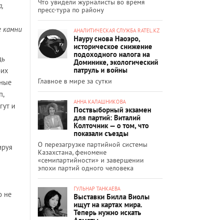
Что увидели журналисты во время
,
пресс-тура по району
е камни
АНАЛИТИЧЕСКАЯ СЛУЖБА RATEL.KZ
Науру снова Наоэро,
историческое снижение
подоходного налога на
дь
Доминике, экологический
патруль и войны
оих
Главное в мире за сутки
нные
п,
АННА КАЛАШНИКОВА
гут и
Поствыборный экзамен
для партий: Виталий
Колточник — о том, что
показали съезды
О перезагрузке партийной системы
ируя
Казахстана, феномене
«семипартийности» и завершении
эпохи партий одного человека
ГУЛЬНАР ТАНКАЕВА
о не
Выставки Билла Виолы
ищут на картах мира.
Теперь нужно искать