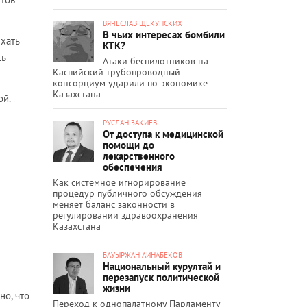
ВЯЧЕСЛАВ ЩЕКУНСКИХ
В чьих интересах бомбили
хать
КТК?
сь
Атаки беспилотников на
Каспийский трубопроводный
консорциум ударили по экономике
Казахстана
ой.
РУСЛАН ЗАКИЕВ
От доступа к медицинской
помощи до
лекарственного
обеспечения
Как системное игнорирование
процедур публичного обсуждения
меняет баланс законности в
регулировании здравоохранения
Казахстана
БАУЫРЖАН АЙНАБЕКОВ
Национальный курултай и
перезапуск политической
жизни
но, что
Переход к однопалатному Парламенту