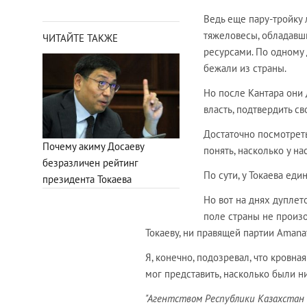
Ведь еще пару-тройку 
тяжеловесы, обладав
ЧИТАЙТЕ ТАКЖЕ
ресурсами. По одному
бежали из страны.
Но после Кантара они 
власть, подтвердить с
Достаточно посмотрет
Почему акиму Досаеву
понять, насколько у на
безразличен рейтинг
По сути, у Токаева ед
президента Токаева
Но вот на днях дуплет
поле страны не произ
Токаеву, ни правящей партии Amana
Я, конечно, подозревал, что кровн
мог представить, насколько были 
"Агентством Республики Казахстан