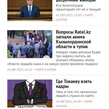
Кто Конституцию
гарантирует, тот её и танцует
01 СЕН 2022, 15:00 —
МАРАТ
АСИПОВ
Вопросы Ratel.kz
загнали акима
Кызылординской
области в тупик
Аппарат главы региона будет
три недели считать, во
сколько обошлась акиму
области свадьба сына и на какую сумму принесли подарки
24 АВГ 2022, 14:15 —
МАРАТ АСИПОВ
Где Токаеву взять
кадры
Ужас в том, что приличных
людей в стране не найти
18 АВГ 2022, 18:30 —
МАРАТ
АСИПОВ