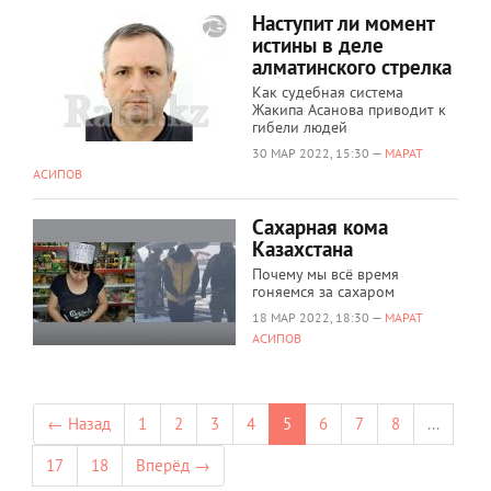
Наступит ли момент
истины в деле
алматинского стрелка
Как судебная система
Жакипа Асанова приводит к
гибели людей
30 МАР 2022, 15:30 —
МАРАТ
АСИПОВ
Сахарная кома
Казахстана
Почему мы всё время
гоняемся за сахаром
18 МАР 2022, 18:30 —
МАРАТ
АСИПОВ
← Назад
1
2
3
4
5
6
7
8
...
17
18
Вперёд →