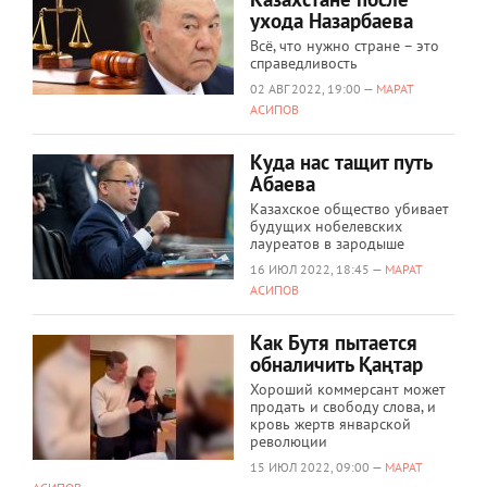
ухода Назарбаева
Всё, что нужно стране – это
справедливость
02 АВГ 2022, 19:00 —
МАРАТ
АСИПОВ
Куда нас тащит путь
Абаева
Казахское общество убивает
будущих нобелевских
лауреатов в зародыше
16 ИЮЛ 2022, 18:45 —
МАРАТ
АСИПОВ
Как Бутя пытается
обналичить Қаңтар
Хороший коммерсант может
продать и свободу слова, и
кровь жертв январской
революции
15 ИЮЛ 2022, 09:00 —
МАРАТ