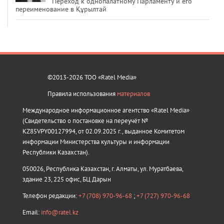
Переход к однопалатному Парламенту и его
переименование в Құрылтай
©2013-2026 ТОО «Ratel Media»
Правила использования
материалов
Международное информационное агентство «Ratel Media»
(Свидетельство о постановке на переучёт №
KZ85VPY00127994, от 02.09.2025 г., выданное Комитетом
информации Министерства культуры и информации
Республики Казахстан).
050026, Республика Казахстан, г. Алматы, ул. Муратбаева,
здание 23, 225 офис, БЦ Дарын
Телефон редакции:
+7 (708) 970-96-68
;
+7 (727) 970-96-68
Email:
info@ratel.kz