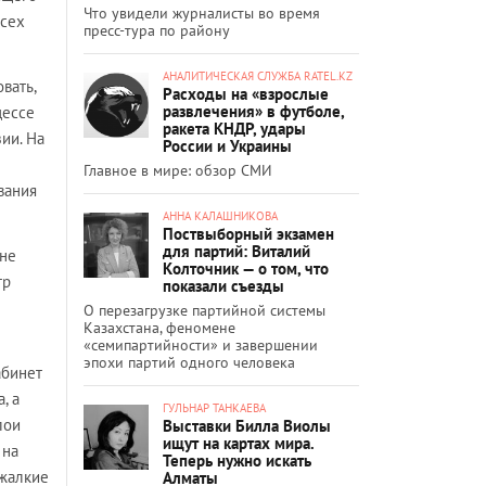
Что увидели журналисты во время
всех
пресс-тура по району
АНАЛИТИЧЕСКАЯ СЛУЖБА RATEL.KZ
вать,
Расходы на «взрослые
развлечения» в футболе,
цессе
ракета КНДР, удары
ии. На
России и Украины
Главное в мире: обзор СМИ
вания
АННА КАЛАШНИКОВА
Поствыборный экзамен
для партий: Виталий
Мне
Колточник — о том, что
тр
показали съезды
О перезагрузке партийной системы
Казахстана, феномене
«семипартийности» и завершении
эпохи партий одного человека
абинет
, а
ГУЛЬНАР ТАНКАЕВА
лои
Выставки Билла Виолы
ищут на картах мира.
 на
Теперь нужно искать
 жалкие
Алматы