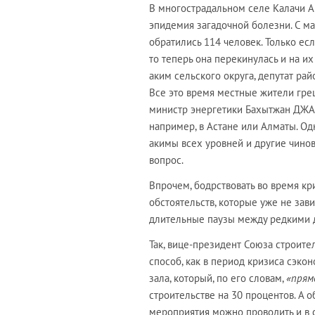
В многострадальном селе Калачи 
эпидемия загадочной болезни. С м
обратились 114 человек. Только е
то теперь она перекинулась и на и
аким сельского округа, депутат ра
Все это время местные жители гре
министр энергетики Бахытжан ДЖАК
например, в Астане или Алматы. Од
акимы всех уровней и другие чинов
вопрос.
Впрочем, бодрствовать во время кр
обстоятельств, которые уже не зави
длительные паузы между редкими д
Так, вице-президент Союза строит
способ, как в период кризиса сэко
зала, который, по его словам,
«прям
строительстве на 30 процентов. А
мероприятия можно проводить и в с