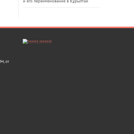
и его переименование в Құрылтай
4, от