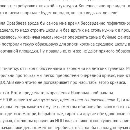
оков, не требующих никакой штукатурки. Конечно, вице-президент 
о в таком спортзале будет холодно, но зато ведь как дешево!
теля Оразбаева вроде бы самое мне время бессердечно пофантазиро
беднело, то надо строить школы и без других не столь нужных в про
оказалось, чиновничья мысль может опережать самые буйные фантаз
 построили такую образцовую для эпохи кризиса среднюю школу, в
спортивной площадки. Ну, правильно, они же не дают прямого образо
пятилетку: от школ с бассейнами к экономии на детских туалетах. 
орильни про то, как мы легко преодолеем очередной кризис, минис
ОСАЕВ явно что-то не договаривает про масштабы этого кризиса.
детям. Вот и председатель правления Национальной палаты
МЕТОВ жалуется:
«Бонусов нет, премии нет, соцпакета нет»
. Да и к
станы теперь кажется ему не на местом обитания большого бастыка
огодетные матери, безработные, сироты и другие обездоленные с
слушая, как члены правления НПП влачат нищенское существование
 а начальники департаментов перебиваются с хлеба на воду, получая