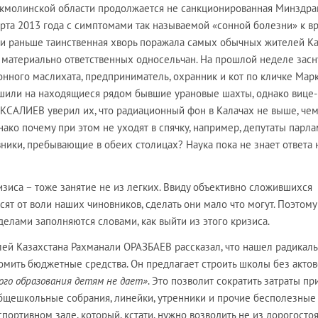
Акмолинской области продолжается не санкционированная Минздр
арта 2013 года с симптомами так называемой «сонной болезни» к в
сли раньше таинственная хворь поражала самых обычных жителей Ка
х материально ответственных односельчан. На прошлой неделе зас
йонного маслихата, предприниматель, охранник и кот по кличке Марк
шили на находящиеся рядом бывшие урановые шахты, однако вице-
САЛИЕВ уверил их, что радиационный фон в Калачах не выше, чем
нако почему при этом не уходят в спячку, например, депутаты парла
ники, пребывающие в обеих столицах? Наука пока не знает ответа н
изиса – тоже занятие не из легких. Ввиду объективно сложившихся
сят от воли наших чиновников, сделать они мало что могут. Поэтому
елами заполняются словами, как выйти из этого кризиса.
елей Казахстана Рахманали ОРАЗБАЕВ рассказал, что нашел радикал
номить бюджетные средства. Он предлагает строить школы без актов
ого образования детям не дает»
. Это позволит сократить затраты пр
 общешкольные собрания, линейки, утренники и прочие бесполезные
портивном зале, который, кстати, нужно возводить не из дорогосто