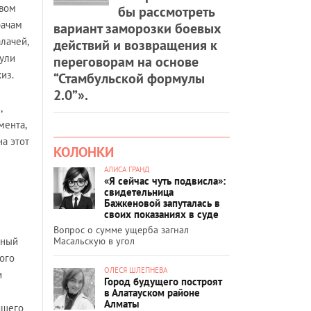
авом
бы рассмотреть
рачам
вариант заморозки боевых
лачей,
действий и возвращения к
нули
переговорам на основе
из.
“Стамбульской формулы
2.0”».
,
мента,
а этот
КОЛОНКИ
АЛИСА ГРАНД
«Я сейчас чуть подвисла»:
свидетельница
Бажкеновой запуталась в
своих показаниях в суде
Вопрос о сумме ущерба загнал
Масальскую в угол
ьный
ого
ОЛЕСЯ ШЛЕПНЕВА
и
Город будущего построят
в Алатауском районе
Алматы
ящего