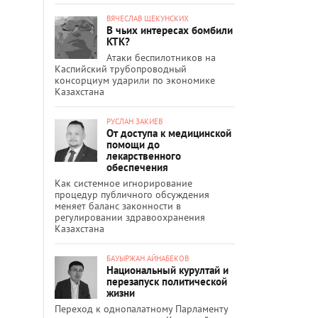
ВЯЧЕСЛАВ ЩЕКУНСКИХ
В чьих интересах бомбили
КТК?
Атаки беспилотников на
Каспийский трубопроводный
консорциум ударили по экономике
Казахстана
РУСЛАН ЗАКИЕВ
От доступа к медицинской
помощи до
лекарственного
обеспечения
Как системное игнорирование
процедур публичного обсуждения
меняет баланс законности в
регулировании здравоохранения
Казахстана
БАУЫРЖАН АЙНАБЕКОВ
Национальный курултай и
перезапуск политической
жизни
Переход к однопалатному Парламенту