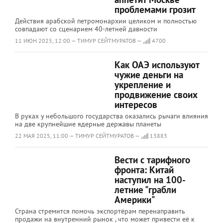
проблемами грозит
Действия арабской петромонархии целиком и полностью
совпадают со сценарием 40-летней давности
11 ИЮН 2025, 12:00 — ТИМУР СЕЙТМУРАТОВ —
4700
Как ОАЭ используют
чужие деньги на
укрепление и
продвижение своих
интересов
В руках у небольшого государства оказались рычаги влияния
на две крупнейшие ядерные державы планеты
22 МАЯ 2025, 11:00 — ТИМУР СЕЙТМУРАТОВ —
13883
Вести с тарифного
фронта: Китай
наступил на 100-
летние "грабли
Америки"
Страна стремится помочь экспортёрам перенаправить
продажи на внутренний рынок , что может привести её к