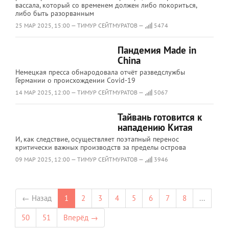
вассала, который со временем должен либо покориться,
либо быть разорванным
25 МАР 2025, 15:00 — ТИМУР СЕЙТМУРАТОВ —
5474
Пандемия Made in
China
Немецкая пресса обнародовала отчёт разведслужбы
Германии о происхождении Covid-19
14 МАР 2025, 12:00 — ТИМУР СЕЙТМУРАТОВ —
5067
Тайвань готовится к
нападению Китая
И, как следствие, осуществляет поэтапный перенос
критически важных производств за пределы острова
09 МАР 2025, 12:00 — ТИМУР СЕЙТМУРАТОВ —
3946
← Назад
1
2
3
4
5
6
7
8
...
50
51
Вперёд →