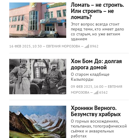
Ломать – не строить.
Или строить – не
ломать?
Этот вопрос всегда стоит
перед теми, кто имеет дело
со старым, но уже ветхим
зданием
16 ФЕВ 2025, 10:30 — ЕВГЕНИЯ МОРОЗОВА —
8962
Хон Бом До: долгая
дорога домой
О старом кладбище
Кызылорды
09 ФЕВ 2025, 16:00 — ЕВГЕНИЯ
МОРОЗОВА —
6562
Хроники Верного.
Безумству храбрых
О горных восхождениях,
тюльпанах, топографической
съёмке и акварельных
работах