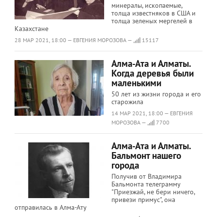
минералы, ископаемые,
толща известняков в США и
толща зеленых мергелей в
Казахстане
28 МАР 2021, 18:00 — ЕВГЕНИЯ МОРОЗОВА —
15117
Алма-Ата и Алматы.
Когда деревья были
маленькими
50 лет из жизни города и его
старожила
14 МАР 2021, 18:00 — ЕВГЕНИЯ
МОРОЗОВА —
7700
Алма-Ата и Алматы.
Бальмонт нашего
города
Получив от Владимира
Бальмонта телеграмму
"Приезжай, не бери ничего,
привези примус", она
отправилась в Алма-Ату