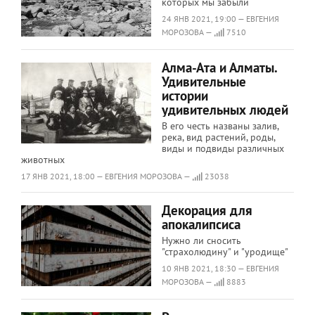
которых мы забыли
24 ЯНВ 2021, 19:00 — ЕВГЕНИЯ
МОРОЗОВА —
7510
Алма-Ата и Алматы.
Удивительные
истории
удивительных людей
В его честь названы залив,
река, вид растений, роды,
виды и подвиды различных
животных
17 ЯНВ 2021, 18:00 — ЕВГЕНИЯ МОРОЗОВА —
23038
Декорация для
апокалипсиса
Нужно ли сносить
"страхолюдину" и "уродище"
10 ЯНВ 2021, 18:30 — ЕВГЕНИЯ
МОРОЗОВА —
8883