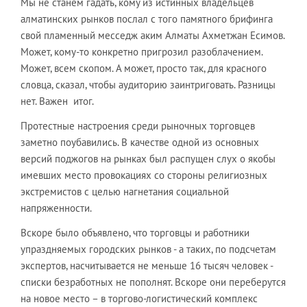
Мы не станем гадать, кому из истинных владельцев
алматинских рынков послал с того памятного брифинга
свой пламенный месседж аким Алматы Ахметжан Есимов.
Может, кому-то конкретно пригрозил разоблачением.
Может, всем скопом. А может, просто так, для красного
словца, сказал, чтобы аудиторию заинтриговать. Разницы
нет. Важен итог.
Протестные настроения среди рыночных торговцев
заметно поубавились. В качестве одной из основных
версий поджогов на рынках был распущен слух о якобы
имевших место провокациях со стороны религиозных
экстремистов с целью нагнетания социальной
напряженности.
Вскоре было объявлено, что торговцы и работники
упраздняемых городских рынков - а таких, по подсчетам
экспертов, насчитывается не меньше 16 тысяч человек -
списки безработных не пополнят. Вскоре они переберутся
на новое место – в торгово-логистический комплекс