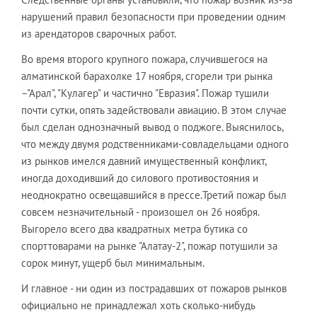
нарушений правил безопасности при проведении одним
из арендаторов сварочных работ.
Во время второго крупного пожара, случившегося на
алматинской барахолке 17 ноября, сгорели три рынка
–"Арал", "Кулагер" и частично "Евразия". Пожар тушили
почти сутки, опять задействовали авиацию. В этом случае
был сделан однозначный вывод о поджоге. Выяснилось,
что между двумя родственниками-совладельцами одного
из рынков имелся давний имущественный конфликт,
иногда доходивший до силового противостояния и
неоднократно освещавшийся в прессе.Третий пожар был
совсем незначительный - произошел он 26 ноября.
Выгорело всего два квадратных метра бутика со
спорттоварами на рынке "Алатау-2", пожар потушили за
сорок минут, ущерб был минимальным.
И главное - ни один из пострадавших от пожаров рынков
официально не принадлежал хоть сколько-нибудь