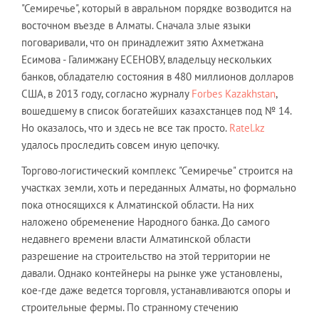
"Семиречье", который в авральном порядке возводится на
восточном въезде в Алматы. Сначала злые языки
поговаривали, что он принадлежит зятю Ахметжана
Есимова - Галимжану ЕСЕНОВУ, владельцу нескольких
банков, обладателю состояния в 480 миллионов долларов
США, в 2013 году, согласно журналу
Forbes Kazakhstan
,
вошедшему в список богатейших казахстанцев под № 14.
Но оказалось, что и здесь не все так просто.
Ratel.kz
удалось проследить совсем иную цепочку.
Торгово-логистический комплекс "Семиречье" строится на
участках земли, хоть и переданных Алматы, но формально
пока относящихся к Алматинской области. На них
наложено обременение Народного банка. До самого
недавнего времени власти Алматинской области
разрешение на строительство на этой территории не
давали. Однако контейнеры на рынке уже установлены,
кое-где даже ведется торговля, устанавливаются опоры и
строительные фермы. По странному стечению