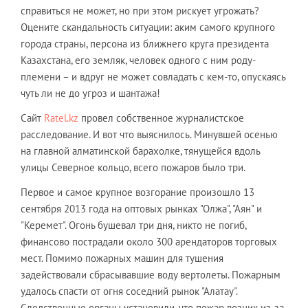
справиться не может, но при этом рискует угрожать?
Оцените скандальность ситуации: аким самого крупного
города страны, персона из ближнего круга президента
Казахстана, его земляк, человек одного с ним роду-
племени – и вдруг не может совладать с кем-то, опускаясь
чуть ли не до угроз и шантажа!
Сайт
Ratel.kz
провел собственное журналистское
расследование. И вот что выяснилось. Минувшей осенью
на главной алматинской барахолке, тянущейся вдоль
улицы Северное кольцо, всего пожаров было три.
Первое и самое крупное возгорание произошло 13
сентября 2013 года на оптовых рынках "Олжа", "Аян" и
"Керемет". Огонь бушевал три дня, никто не погиб,
финансово пострадали около 300 арендаторов торговых
мест. Помимо пожарных машин для тушения
задействовали сбрасывавшие воду вертолеты. Пожарным
удалось спасти от огня соседний рынок "Алатау".
Следственные органы установили, что пожар возник из-за