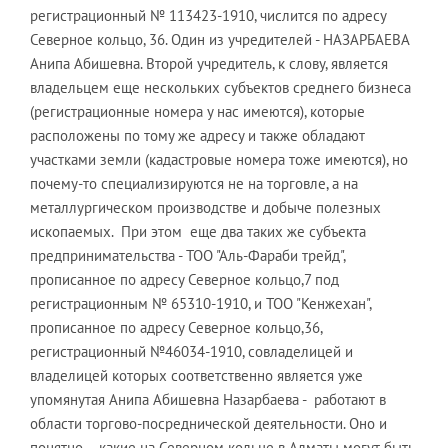
регистрационный № 113423-1910, числится по адресу
Северное кольцо, 36. Один из учредителей - НАЗАРБАЕВА
Анипа Абишевна. Второй учредитель, к слову, является
владельцем еще нескольких субъектов среднего бизнеса
(регистрационные номера у нас имеются), которые
расположены по тому же адресу и также обладают
участками земли (кадастровые номера тоже имеются), но
почему-то специализируются не на торговле, а на
металлургическом производстве и добыче полезных
ископаемых. При этом еще два таких же субъекта
предпринимательства - ТОО "Аль-Фараби трейд",
прописанное по адресу Северное кольцо,7 под
регистрационным № 65310-1910, и ТОО "Кенжехан",
прописанное по адресу Северное кольцо,36,
регистрационный №46034-1910, совладелицей и
владелицей которых соответственно является уже
упомянутая Анипа Абишевна Назарбаева - работают в
области торгово-посреднической деятельности. Оно и
понятно – какие на Северном кольце в Алматы могут быть