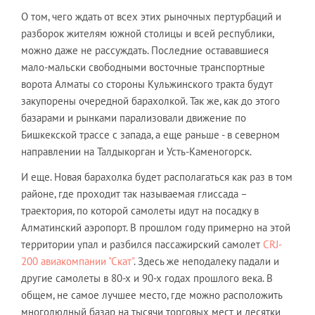
О том, чего ждать от всех этих рыночных пертурбаций и
разборок жителям южной столицы и всей республики,
можно даже не рассуждать. Последние остававшиеся
мало-мальски свободными восточные транспортные
ворота Алматы со стороны Кульжинского тракта будут
закупорены очередной барахолкой. Так же, как до этого
базарами и рынками парализовали движение по
Бишкекской трассе с запада, а еще раньше - в северном
направлении на Талдыкорган и Усть-Каменогорск.
И еще. Новая барахолка будет располагаться как раз в том
районе, где проходит так называемая глиссада –
траектория, по которой самолеты идут на посадку в
Алматинский аэропорт. В прошлом году примерно на этой
территории упал и разбился пассажирский самолет
CRJ-
200 авиакомпании "Скат"
. Здесь же неподалеку падали и
другие самолеты в 80-х и 90-х годах прошлого века. В
общем, не самое лучшее место, где можно расположить
многолюдный базар на тысячи торговых мест и десятки