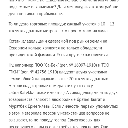
подземные ископаемые? Да и металлургия в этом районе
дело не сильно прибыльное.
То ли дело торговые площади: каждый участок в 10 – 12
тысяч квадратных метров – это просто золотая жила.
Кстати, владельцами сдаваемой под рынки земли на
Северном кольце являются не только обладатели
президентской фамилии. Есть и другие счастливчики.
Ну, например, ТОО "Са-Бек" (рег. № 16097-1910) и ТОО
"ТКМ" (рег. № 42756-1910) владеют двумя участками
земли общей площадью свыше 70 тысяч квадратных
метров (кадастровые номера этих участков у
сайта Ratel.kz также имеются). А совладельцами этих двух
товариществ являются двоюродные братья Талгат и
Муратбек Ермегияевы. Если личности первых упомянутых
в этом материале персон у казахстанцев вопросов не
вызывают, то по поводу господ Ермегияевых для
несведущего люда все же требуются пояснения. Они