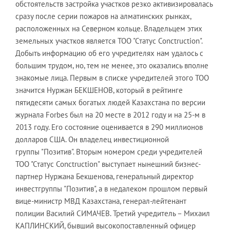
обстоятельств застройка участков резко активизировалась
сразу после серии пожаров на алматинских рынках,
расположенных на Северном кольце. Владельцем этих
земельных участков является ТОО "Статус Conctruction".
Добыть информацию об его учредителях нам удалось с
большим трудом, но, тем не менее, это оказались вполне
знакомые лица. Первым в списке учредителей этого ТОО
значится Нуржан БЕКШЕНОВ, который в рейтинге
пятидесяти самых богатых людей Казахстана по версии
журнала Forbes был на 20 месте в 2012 году и на 25-м в
2013 году. Его состояние оценивается в 290 миллионов
долларов США. Он владелец инвестиционной
группы "Позитив". Вторым номером среди учредителей
ТОО "Статус Conctruction" выступает нынешний бизнес-
партнер Нуржана Бекшенова, генеральный директор
инвестгруппы "Позитив", а в недалеком прошлом первый
вице-министр МВД Казахстана, генерал-лейтенант
полиции Василий СИМАЧЕВ. Третий учредитель – Михаил
КАПЛИНСКИЙ, бывший высокопоставленный офицер