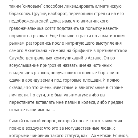
таким "силовым" способом ликвидировать алматинскую
барахолку. Другие, наоборот, переводили стрелки на его
недоброжелателей, доказывая, что алматинского
градоначальника хотят подставить за попытку навести
порядок на рынках. Еще больше страсти по алматинским
рынкам разгорелись после интригующего выступления
самого Ахметжана Есимова на брифинге в президентской
Службе центральных коммуникаций в Астане. Он во
всеуслышание пригрозил назвать имена истинных
владельцев рынков, получающих основные барыши от
сдачи в аренду земли под торговые площади. И прямо
сказал, что это очень известные и влиятельные в стране
личности. По сути, это был ультиматум: либо вы
перестанете вставлять мне палки в колеса, либо предам
огласке ваши имена …
Самый главный вопрос, который после этого заявления
повис в воздухе: что это за могущественные люди, с
которыми чиновник такого статуса, как Ахметжан Есимов,