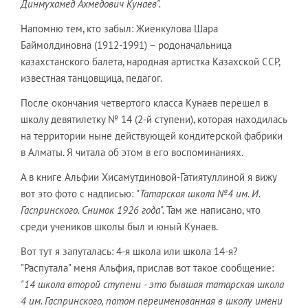
Динмухамед Ахмедович Кунаев".
Напомню тем, кто забыл: Жиенкулова Шара
Баймолдиновна (1912-1991) – родоначальница
казахстанского балета, народная артистка Казахской ССР,
известная танцовщица, педагог.
После окончания четвертого класса Кунаев перешел в
школу девятилетку № 14 (2-й ступени), которая находилась
на территории ныне действующей кондитерской фабрики
в Алматы. Я читала об этом в его воспоминаниях.
А в книге Альфии Хисамутдиновой-Гатиятуллиной я вижу
вот это фото с надписью:
"Татарская школа №4 им. И.
Гаспринского. Снимок 1926 года".
Там же написано, что
среди учеников школы был и юный Кунаев.
Вот тут я запуталась: 4-я школа или школа 14-я?
"Распутала" меня Альфия, прислав вот такое сообщение:
"14 школа второй ступени - это бывшая татарская школа
4 им. Гаспринского, потом переименованная в школу имени