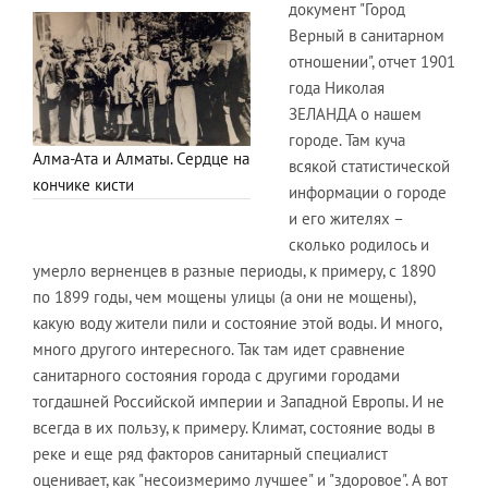
документ "Город
Верный в санитарном
отношении", отчет 1901
года Николая
ЗЕЛАНДА о нашем
городе. Там куча
Алма-Ата и Алматы. Сердце на
всякой статистической
кончике кисти
информации о городе
и его жителях –
сколько родилось и
умерло верненцев в разные периоды, к примеру, с 1890
по 1899 годы, чем мощены улицы (а они не мощены),
какую воду жители пили и состояние этой воды. И много,
много другого интересного. Так там идет сравнение
санитарного состояния города с другими городами
тогдашней Российской империи и Западной Европы. И не
всегда в их пользу, к примеру. Климат, состояние воды в
реке и еще ряд факторов санитарный специалист
оценивает, как "несоизмеримо лучшее" и "здоровое". А вот