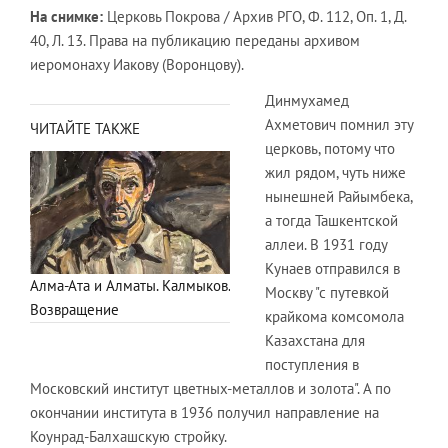
На снимке:
Церковь Покрова / Архив РГО, Ф. 112, Оп. 1, Д.
40, Л. 13. Права на публикацию переданы архивом
иеромонаху Иакову (Воронцову).
Динмухамед
Ахметович помнил эту
ЧИТАЙТЕ ТАКЖЕ
церковь, потому что
жил рядом, чуть ниже
нынешней Райымбека,
а тогда Ташкентской
аллеи. В 1931 году
Кунаев отправился в
Алма-Ата и Алматы. Калмыков.
Москву "с путевкой
Возвращение
крайкома комсомола
Казахстана для
поступления в
Московский институт цветных-металлов и золота". А по
окончании института в 1936 получил направление на
Коунрад-Балхашскую стройку.