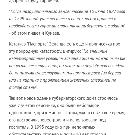
дворец в груду кирпичей.
"После разрушительного землетрясения 10 июня 1887 года
из 1799 зданий уцелело только одно, стихия привела к
необходимости горожан строить лишь деревянные здания",
- об этом пишет и Кунаев.
Кстати, в "Паспорте" Зеланда есть еще и приписочка про
эту природную катастрофу, цитирую:
"Ко внешним
неблагоприятным условиям здешней жизни можно было бы
отнести землетрясения, но ныне это неудобство доведено
до минимума существующим планом построек (из дерева
или из кирпича с проложением железных стержней по
толще стены".
Так вот, новое здание губернаторского дома строилось
уже с учетом сейсмики, оно было небольшое
одноэтажное, приземистое. Потом, уже в советское время,
его достроили, перестроили и использовали под
госпиталь. В 1995 году оно при непонятных
обстоятельствах сгорело и почти 10 лет стояло в