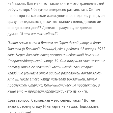
ней важны. Для меня вот такие книги – это краеведческий
ребус, который безумно интересно разгадывать. Он там
пишет про то, как люди жили, упоминает здания, улицы, а я
сразу прикидываю: где же это здание стояло, дожило ли
оно до наших дней? Дожило – радуюсь, не дожило –
думаю:
"А что же там сейчас?".
"Наша семья жила в Верном на Саркандской улице, в доме
Иванова (в Большой Станице), где я родился 12 января 1912
года. Через два года отец построил небольшой домик на
Старокладбищенской улице, 39. Она получила свое название
потому, что в ее северной части находилось старое
кладбище (сейчас в этом районе расположен вокзал Алма-
Ата II). После этого улицу называли Вокзальной, затем
проспектом Сталина, Коммунистическим проспектом, а
ныне это — проспект Аблай-хана",
- это из книги.
Сразу вопрос: Сарканская – это сейчас какая? Вот не
знаю к своему стыду. И на карте не нашла. Подскажите,
люди добрые!..