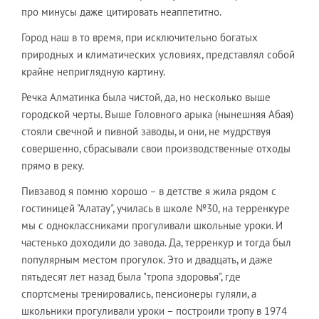
про минусы даже цитировать неаппетитно.
Город наш в то время, при исключительно богатых
природных и климатических условиях, представлял собой
крайне неприглядную картину.
Речка Алматинка была чистой, да, но несколько выше
городской черты. Выше Головного арыка (нынешняя Абая)
стояли свечной и пивной заводы, и они, не мудрствуя
совершенно, сбрасывали свои производственные отходы
прямо в реку.
Пивзавод я помню хорошо – в детстве я жила рядом с
гостиницей "Алатау", училась в школе №30, на терренкуре
мы с одноклассниками прогуливали школьные уроки. И
частенько доходили до завода. Да, терренкур и тогда был
популярным местом прогулок. Это и двадцать, и даже
пятьдесят лет назад была "тропа здоровья", где
спортсмены тренировались, пенсионеры гуляли, а
школьники прогуливали уроки – построили тропу в 1974