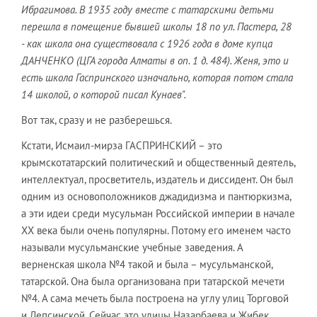
Ибрагимова. В 1935 году вместе с татарскими детьми
перешла в помещение бывшей школы 18 по ул. Пастера, 28
- как школа она существовала с 1926 года в доме купца
ДАНЧЕНКО (ЦГА города Алматы в оп. 1 д. 484). Женя, это и
есть школа Гаспринского изначально, которая потом стала
14 школой, о которой писал Кунаев".
Вот так, сразу и не разберешься.
Кстати, Исмаил-мирза ГАСПРИНСКИЙ – это
крымскотатарский политический и общественный деятель,
интеллектуал, просветитель, издатель и диссидент. Он был
одним из основоположников джадидизма и пантюркизма,
а эти идеи среди мусульман Российской империи в начале
ХХ века были очень популярны. Потому его именем часто
называли мусульманские учебные заведения. А
верненская школа №4 такой и была – мусульманской,
татарской. Она была организована при татарской мечети
№4. А сама мечеть была построена на углу улиц Торговой
и Лепсинской. Сейчас это улицы Назарбаева и Жибек