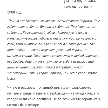
указана другая дата,
явно ошибочная –
1908 год.
"Помню все достопримечательности старого Верного. Дом
губернатора, здание Военного собрания, Дом дворянского
собрания, Кафедральный собор, Покровскую церковь,
мечети, купеческие лабазы и магазины, бараки, огороды и
сады, глинобитные, деревянные дома в один, редко в два-
три этажа, ни одной асфальтированной дороги, на
пыльных улицах бессчетное количество лошадей, ишаков и
верблюдов, день и ночь струящаяся вода в арыках, а над
ними в пышной зелени тополя и карагачи — вот
характерный облик город Верного",
- пишет в своей книге
Кунаев.
Читаю и радуюсь, что глинобитные домишки, бараки,
пыльные улицы и ишаки с верблюдами на улицах нашего
города остались в прошлом. Не во всех частях города, увы,
но хотя бы в центре.