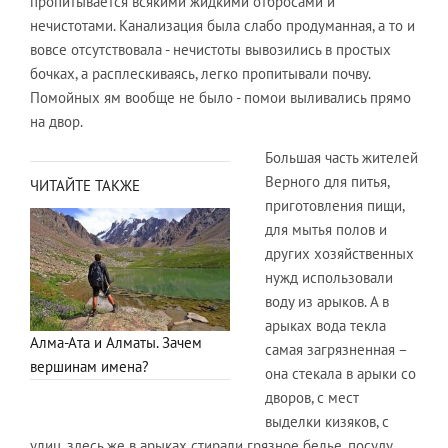
пропитывается всякими жидкими отбросами и
нечистотами. Канализация была слабо продуманная, а то и
вовсе отсутствовала - нечистоты вывозились в простых
бочках, а расплескиваясь, легко пропитывали почву.
Помойных ям вообще не было - помои выливались прямо
на двор.
Большая часть жителей
Верного для питья,
ЧИТАЙТЕ ТАКЖЕ
приготовления пищи,
для мытья полов и
других хозяйственных
нужд использовали
воду из арыков. А в
арыках вода текла
Алма-Ата и Алматы. Зачем
самая загрязненная –
вершинам имена?
она стекала в арыки со
дворов, с мест
выделки кизяков, с
улиц, здесь же в арыках стирали грязное белье, посуду,