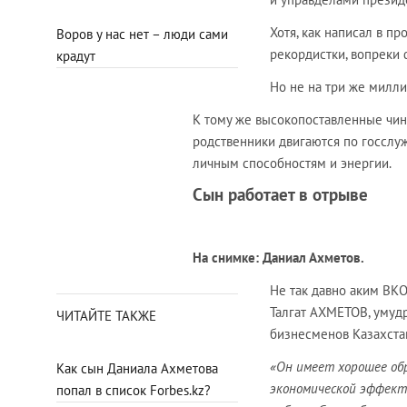
Хотя, как написал в п
Воров у нас нет – люди сами
рекордистки, вопреки
крадут
Но не на три же милли
К тому же высокопоставленные чино
родственники двигаются по госслуж
личным способностям и энергии.
Сын работает в отрыве
На снимке: Даниал Ахметов.
Не так давно аким ВКО
Талгат АХМЕТОВ, умудр
ЧИТАЙТЕ ТАКЖЕ
бизнесменов Казахстан
«Он имеет хорошее обр
Как сын Даниала Ахметова
экономической эффект
попал в список Forbes.kz?