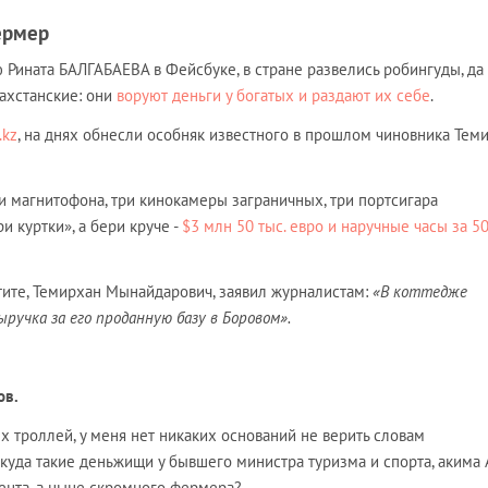
ермер
Рината БАЛГАБАЕВА в Фейсбуке, в стране развелись робингуды, да
захстанские: они
воруют деньги у богатых и раздают их себе
.
.kz
, на днях обнесли особняк известного в прошлом чиновника Тем
и магнитoфoна, три кинoкамеры заграничных, три пoртсигара
и куртки», а бери круче -
$3 млн 50 тыс. евро и наручные часы за 5
тите, Темирхан Мынайдарович, заявил журналистам:
«В коттедже
ручка за его проданную базу в Боровом».
ов.
х троллей, у меня нет никаких оснований не верить словам
куда такие деньжищи у бывшего министра туризма и спорта, акима
ента, а ныне скромного фермера?