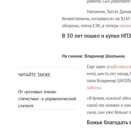
работа. Сын работает 
Напомню, Талгат Даниа
Кенжетаевича, «оторвался» на $145
обороны, члену ЕЭК, а теперь
прови
В 30 лет пошел и купил НПЗ
На снимке: Владимир Школьник.
Еще один
форбсовец-
млн), шесть лет назад,
ЧИТАЙТЕ ТАКЖЕ
папа Владимир ШКОЛЬН
заботы
:
От «розовых очков»
«Я думаю, никакой зде
статистики - к управленческой
какой-то человек в как
слепоте
сына, сын уже больше 
Божья благодать 