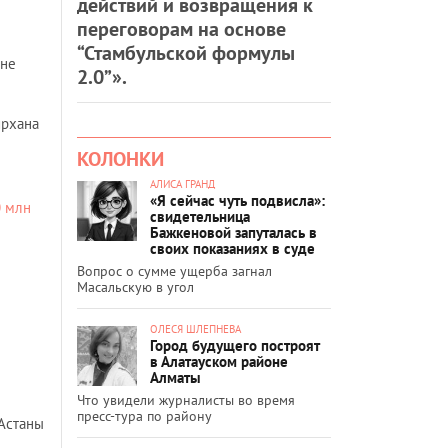
действий и возвращения к
переговорам на основе
“Стамбульской формулы
 не
2.0”».
ирхана
КОЛОНКИ
АЛИСА ГРАНД
«Я сейчас чуть подвисла»:
0 млн
свидетельница
Бажкеновой запуталась в
своих показаниях в суде
Вопрос о сумме ущерба загнал
Масальскую в угол
ОЛЕСЯ ШЛЕПНЕВА
Город будущего построят
в Алатауском районе
Алматы
Что увидели журналисты во время
пресс-тура по району
 Астаны