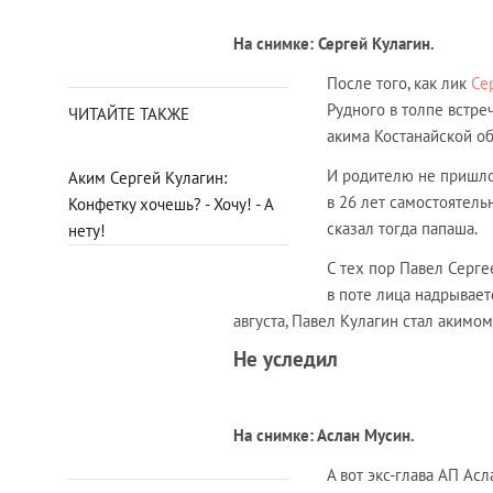
На снимке: Сергей Кулагин.
После того, как лик
Се
Рудного в толпе встре
ЧИТАЙТЕ ТАКЖЕ
акима Костанайской обл
И родителю не пришло
Аким Сергей Кулагин:
в 26 лет самостоятель
Конфетку хочешь? - Хочу! - А
сказал тогда папаша.
нету!
С тех пор Павел Серге
в поте лица надрывает
августа, Павел Кулагин стал акимо
Не уследил
На снимке: Аслан Мусин.
А вот экс-глава АП Ас