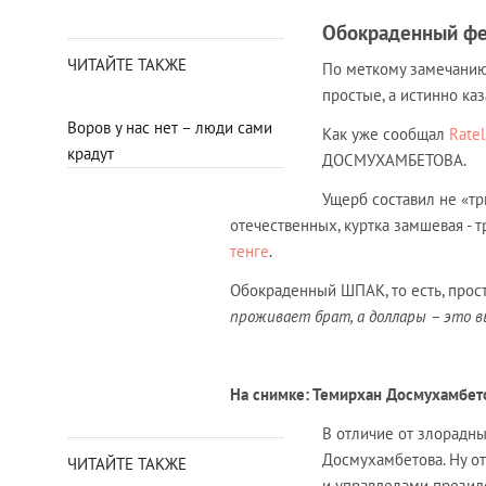
Обокраденный ф
ЧИТАЙТЕ ТАКЖЕ
По меткому замечанию 
простые, а истинно ка
Воров у нас нет – люди сами
Как уже сообщал
Ratel
крадут
ДОСМУХАМБЕТОВА.
Ущерб составил не «тр
отечественных, куртка замшевая - тр
тенге
.
Обокраденный ШПАК, то есть, прос
проживает брат, а доллары – это вы
На снимке: Темирхан Досмухамбет
В отличие от злорадны
Досмухамбетова. Ну от
ЧИТАЙТЕ ТАКЖЕ
и управделами презид