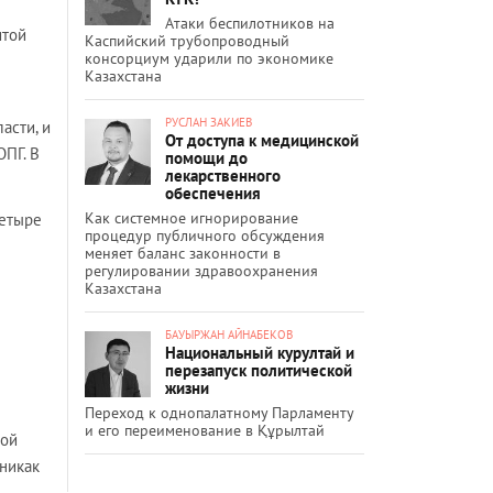
Атаки беспилотников на
итой
Каспийский трубопроводный
консорциум ударили по экономике
Казахстана
РУСЛАН ЗАКИЕВ
асти, и
От доступа к медицинской
ОПГ. В
помощи до
лекарственного
обеспечения
Как системное игнорирование
четыре
процедур публичного обсуждения
меняет баланс законности в
регулировании здравоохранения
Казахстана
БАУЫРЖАН АЙНАБЕКОВ
Национальный курултай и
перезапуск политической
жизни
Переход к однопалатному Парламенту
и его переименование в Құрылтай
ной
 никак