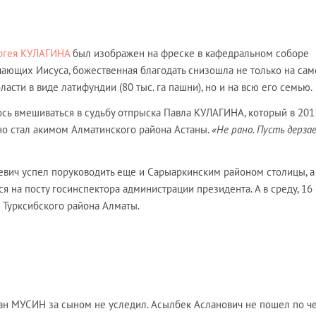
ргея КУЛАГИНА
был изображен на фреске в кафедральном соборе
чающих Иисуса, божественная благодать снизошла не только на сам
асти в виде латифундии (80 тыс. га пашни), но и на всю его семью.
сь вмешиваться в судьбу отпрыска Павла КУЛАГИНА, который в 201
но стал акимом Алматинского района Астаны.
«Не рано. Пусть дерза
евич успел поруководить еще и Сарыаркинским районом столицы, а
ся на посту госинспектора администрации президента. А в среду, 16
м Турксибского района Алматы.
лан МУСИН за сыном не уследил. Асылбек Асланович не пошел по ч