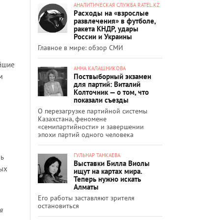
АНАЛИТИЧЕСКАЯ СЛУЖБА RATEL.KZ
Расходы на «взрослые
развлечения» в футболе,
ракета КНДР, удары
России и Украины
Главное в мире: обзор СМИ
айшие
АННА КАЛАШНИКОВА
Поствыборный экзамен
м
для партий: Виталий
Колточник — о том, что
показали съезды
О перезагрузке партийной системы
Казахстана, феномене
«семипартийности» и завершении
эпохи партий одного человека
ГУЛЬНАР ТАНКАЕВА
ь
Выставки Билла Виолы
тых
ищут на картах мира.
Теперь нужно искать
Алматы
Его работы заставляют зрителя
остановиться
я