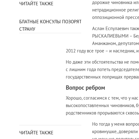
дорожке чиновника или
ЧИТАЙТЕ ТАКЖЕ
нетрадиционное религ
оппозиционной прессе
БЛАТНЫЕ КОНСУЛЫ ПОЗОРЯТ
Аслан Еспулаевич так
СТРАНУ
РЫСКАЛИЕВЫМИ – Берге
Аманжаном, депутатом 
2012 году все трое – и наследник, 
Но даже эти обстоятельства не по
с лишним года потеть председателе
государственных поприщах прервал
Вопрос ребром
Хорошо, согласимся с тем, что у нас
высокопоставленных чиновников, б
родственников прорываются сквозь 
Но тогда у меня вопро
кровинушке, доверяли 
ЧИТАЙТЕ ТАКЖЕ
не меньше родительс