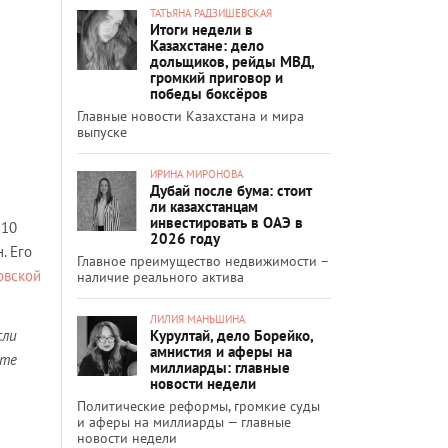
ТАТЬЯНА РАДЗИШЕВСКАЯ
Итоги недели в
Казахстане: дело
дольщиков, рейды МВД,
громкий приговор и
победы боксёров
Главные новости Казахстана и мира
выпуске
ИРИНА МИРОНОВА
Дубай после бума: стоит
ли казахстанцам
инвестировать в ОАЭ в
210
2026 году
. Его
Главное преимущество недвижимости –
овской
наличие реального актива
ЛИЛИЯ МАНЬШИНА
Курултай, дело Борейко,
сли
амнистия и аферы на
ите
миллиарды: главные
новости недели
Политические реформы, громкие суды
и аферы на миллиарды — главные
новости недели