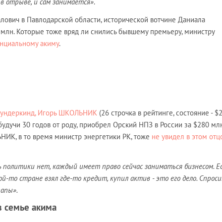
в отрыве, и сам занимается»
.
лович в Павлодарской области, исторической вотчине Даниала
 млн. Которые тоже вряд ли снились бывшему премьеру, министру
нциальному акиму
.
вундеркинд, Игорь ШКОЛЬНИК
(26 строчка в рейтинге, состояние - $
 будучи 30 годов от роду, приобрел Орский НПЗ в России за $280 млн
ИК, в то время министр энергетики РК, тоже
не увидел в этом отц
сь политики нет, каждый имеет право сейчас заниматься бизнесом. Е
ой-то стране взял где-то кредит, купил актив - это его дело. Спрос
папы».
в семье акима