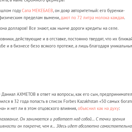
рошлом году
Сапа МЕКЕБАЕВ
, он дояр авторитетный: его буренки-
 физическим пределам вымени,
дают по 72 литра молока каждая
.
она долларов! Все знают, как нынче дороги кредиты на селе.
вники, действующие и в отставке, постоянно твердят, что их ближ
бе и в бизнесе безо всякого протеже, а лишь благодаря уникальны
 Даниал АХМЕТОВ в ответ на вопросы, как его сын, предпринимател
ился в 32 года попасть в список Forbes Kazakhstan «50 самых бога
а» и нет ли в этом отцовского влияния,
объяснил как на духу
:
азование. Он занимается и работает над собой… С точки зрения
ивности он покрепче, чем я… Здесь идет абсолютно самостоятельна