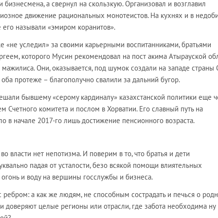
 бизнесмена, а свернул на скользкую. Организовал и возглавил
иозное движение рациональных монотеистов. На кухнях и в недоб
 его называли «эмиром коранитов».
же «не уследил» за своими карьерными воспитанниками, братьями
ем, которого Мусин рекомендовал на пост акима Атырауской обл
мажилиса. Они, оказывается, под шумок создали на западе страны 
и оба протеже – благополучно свалили за дальний бугор.
мешали бывшему «серому кардиналу» казахстанской политики еще 
м Счетного комитета и послом в Хорватии. Его славный путь на
о в начале 2017-го лишь достижение пенсионного возраста.
 во власти нет непотизма. И поверим в то, что братья и дети
уквально падая от усталости, безо всякой помощи влиятельных
огонь и воду на вершины госслужбы и бизнеса.
с ребром: а как же людям, не способным сострадать и печься о род
и доверяют целые регионы или отрасли, где забота необходима ну
кой?