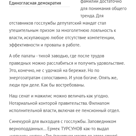
фамилий достаточно
Единогласная демократия
для понимания общего
тренда. Для
отставников госслужбы депутатский мандат стал
утешительным призом за многолетнюю лояльность к
власти, искупающую любое отсутствие компетенции,
эффективности и провалы в работе.
А обе палаты - тихой заводью, где после трудов
праведных можно расслабиться и получить удовольствие.
Это, конечно, не с удочкой на бережке. Но по
энергозатратам сопоставимо. И улов богаче. Опять же,
люди при деле. Как бы востребованы.
Наш сенат и мажилис можно величать как угодно.
Нотариальной конторой правительства. Филиалом
исполнительной власти, включая ее пенсионный отдел.
Синекурой для выходцев с госслужбы. Заповедником
верноподданных… Ермек ТУРСУНОВ как-то выдал
«черную» шутку:
«Төр (почетное место во главе стола) –