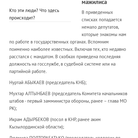
мажилиса
Кто эти люди? Что здесь
В приведенных
происходит?
списках попадается
немало депутатов,
которые знакомы нам
по работе в государственных органах. Вспомним
поименно наиболее известных. Включая тех, кто недавно
расстался с мандатом. В скобках приведена последняя
должность на госслужбе, в судебной системе или на
партийной работе.
Нуртай АБЫКАЕВ (председатель КНБ);
Мухтар АЛТЫНБАЕВ (председатель Комитета начальников
штабов - первый замминистра обороны, ранее – глава МО
РК);
Икрам АДЫРБЕКОВ (посол в КНР, ранее аким
Кызылординской области);
Людмила ПОЛТОРАБАТЬКО (председатель коллегии по