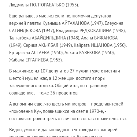
Людмилы ПОЛТОРАБАТЬКО (1953).
Еще раньше, в мае, истекли полномочия депутатов
верхней палаты Куаныша АЙТАХАНОВА (1947), Елеусина
САГИНДЫКОВА (1947), Владимира РЕДКОКАШИНА (1948),
Талгатбека АБАЙДИЛЬДИНА (1948), Ахана БИЖАНОВА
(1949), Серика АКЫЛБАЯ (1949), Кайрата ИЩАНОВА (1950),
Ертаргына АСТАЕВА (1950), Асхата КУЗЕКОВА (1950),
Жабала ЕРГАЛИЕВА (1955).
В мажилисе из 107 депутатов 27 мужчин уже отметили
шестой мушел жас, а 12 женщин достигли поры
заслуженного отдыха. Общий итог, по странному
совпадению, – тоже 36 процентов.
А вспомним еще, что шесть министров – представителей
«поколения Ку», появившихся на свет в 1970-е, -
составляют ровно треть от личного состава правительства.
Видно, умные и дальновидные счетоводы из эмпирей
тщательно следят за возрастным балансом на