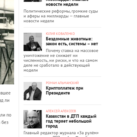
новости недели
Политические реформы, громкие суды
и аферы на миллиарды — главные
новости недели
ЮЛИЯ КОВАЛЕНКО
Бездомные животные:
закон есть, системы – нет
Почему ставка на массовое
уничтожение не снижает ни
численность, ни риски, и что на самом
деле не сработало в действующей
модели
РОМАН АЛЬМАНСКИЙ
Криптоплатеж при
Президенте
девшее
яд ли
АЛЕКСЕЙ АЛЕКСЕЕВ
али по
Казахстан в ДТП каждый
год теряет небольшой
а без
город
Главный редактор журнала «За рулём»