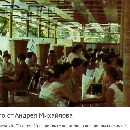
го от Андрея Михайлова
 веяний ("Оттепель"!) люди благожелательно воспринимали самые