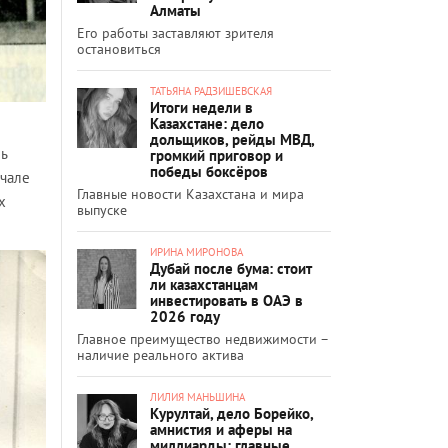
Алматы
Его работы заставляют зрителя
остановиться
ТАТЬЯНА РАДЗИШЕВСКАЯ
Итоги недели в
Казахстане: дело
дольщиков, рейды МВД,
ь
громкий приговор и
победы боксёров
ачале
Главные новости Казахстана и мира
х
выпуске
ИРИНА МИРОНОВА
Дубай после бума: стоит
ли казахстанцам
инвестировать в ОАЭ в
2026 году
Главное преимущество недвижимости –
наличие реального актива
ЛИЛИЯ МАНЬШИНА
Курултай, дело Борейко,
амнистия и аферы на
миллиарды: главные