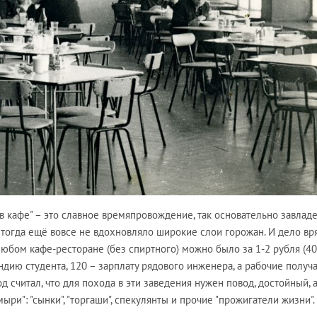
ь в кафе" – это славное времяпровождение, так основательно завла
тогда ещё вовсе не вдохновляло широкие слои горожан. И дело вр
 любом кафе-ресторане (без спиртного) можно было за 1-2 рубля (40
ндию студента, 120 – зарплату рядового инженера, а рабочие получ
од считал, что для похода в эти заведения нужен повод, достойный, 
ыри": "сынки", "торгаши", спекулянты и прочие "прожигатели жизни".