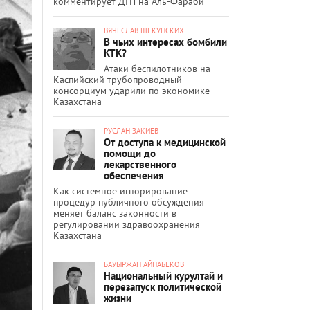
комментирует ДТП на Аль-Фараби
ВЯЧЕСЛАВ ЩЕКУНСКИХ
В чьих интересах бомбили
КТК?
Атаки беспилотников на
Каспийский трубопроводный
консорциум ударили по экономике
Казахстана
РУСЛАН ЗАКИЕВ
От доступа к медицинской
помощи до
лекарственного
обеспечения
Как системное игнорирование
процедур публичного обсуждения
меняет баланс законности в
регулировании здравоохранения
Казахстана
БАУЫРЖАН АЙНАБЕКОВ
Национальный курултай и
перезапуск политической
жизни