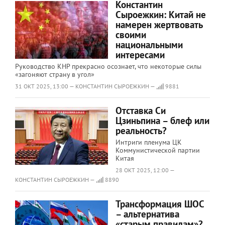
Константин
Сыроежкин: Китай не
намерен жертвовать
своими
национальными
интересами
Руководство КНР прекрасно осознает, что некоторые силы
«загоняют страну в угол»
31 ОКТ 2025, 13:00 — КОНСТАНТИН СЫРОЕЖКИН —
9881
Отставка Си
Цзиньпина – блеф или
реальность?
Интриги пленума ЦК
Коммунистической партии
Китая
28 ОКТ 2025, 12:00 —
КОНСТАНТИН СЫРОЕЖКИН —
8890
Трансформация ШОС
– альтернатива
«старым правилам»?