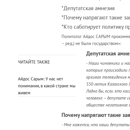
*Депутатская амнезия
*Почему напрягают такие за
*Кто саботирует политику п
Политолог Айдос САРЫМ прокоммент
– ред.) не были государством»:
Депутатская амне
ЧИТАЙТЕ ТАКЖЕ
-
Наши чиновники и наш
которые происходили т
архивах телевидения 
Айдос Сарым: У нас нет
550-летия Казахского 
понимания, в какой стране мы
Ладно бы, если это ка
живем
человеке – депутате с
обществе негативное 
Почему напрягают такие за
-
Мне кажется, что наши депутаты 