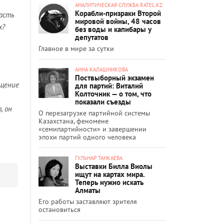
АНАЛИТИЧЕСКАЯ СЛУЖБА RATEL.KZ
Корабли-призраки Второй
асть
мировой войны, 48 часов
х?
без воды и капибары у
депутатов
Главное в мире за сутки
АННА КАЛАШНИКОВА
Поствыборный экзамен
ущение
для партий: Виталий
Колточник — о том, что
показали съезды
, он
О перезагрузке партийной системы
Казахстана, феномене
«семипартийности» и завершении
эпохи партий одного человека
ГУЛЬНАР ТАНКАЕВА
Выставки Билла Виолы
ищут на картах мира.
Теперь нужно искать
Алматы
Его работы заставляют зрителя
остановиться