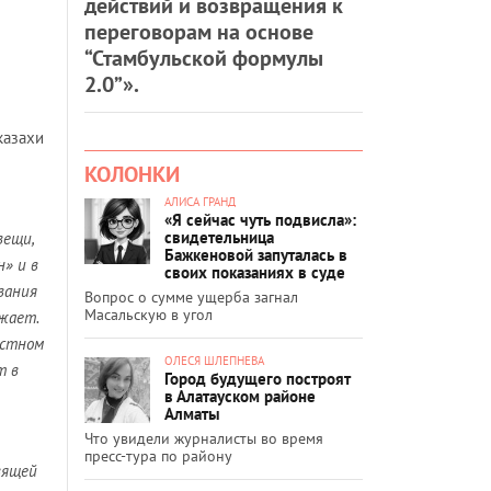
действий и возвращения к
переговорам на основе
“Стамбульской формулы
2.0”».
казахи
КОЛОНКИ
АЛИСА ГРАНД
«Я сейчас чуть подвисла»:
свидетельница
вещи,
Бажкеновой запуталась в
» и в
своих показаниях в суде
вания
Вопрос о сумме ущерба загнал
Масальскую в угол
жает.
естном
ОЛЕСЯ ШЛЕПНЕВА
т в
Город будущего построят
в Алатауском районе
Алматы
Что увидели журналисты во время
пресс-тура по району
вящей