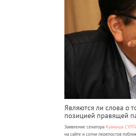
Являются ли слова о т
позицией правящей п
Заявление сенатора
Куаныша СУЛ
на сайте и сотни перепостов публи