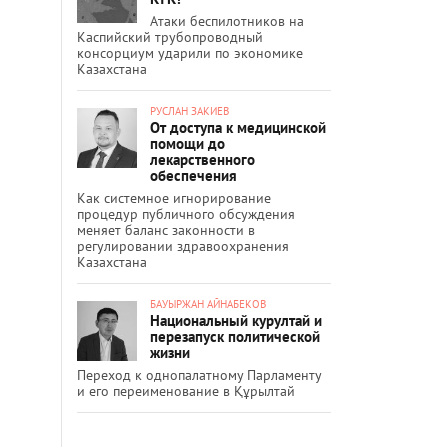
Атаки беспилотников на
Каспийский трубопроводный
консорциум ударили по экономике
Казахстана
РУСЛАН ЗАКИЕВ
От доступа к медицинской
помощи до
лекарственного
обеспечения
Как системное игнорирование
процедур публичного обсуждения
меняет баланс законности в
регулировании здравоохранения
Казахстана
БАУЫРЖАН АЙНАБЕКОВ
Национальный курултай и
перезапуск политической
жизни
Переход к однопалатному Парламенту
и его переименование в Құрылтай