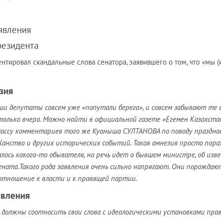
явления
резидента
ировал скандальные слова сенатора, заявившего о том, что «мы (
зия
и депутаты совсем уже «попутали берега», и совсем забывают те 
олько вчера. Можно найти в официальной газете «Егемен Казахстан
массу комментариев того же Куаныша СУЛТАНОВА по поводу праздно
Ханства и других исторических событий. Такая амнезия просто пора
салось какого-то обывателя, но речь идет о бывшем министре, об изв
ената.Такого рода заявления очень сильно напрягают. Они порождаю
отношение к власти и к правящей партии.
явления
должны соотносить свои слова с идеологическими установками пра