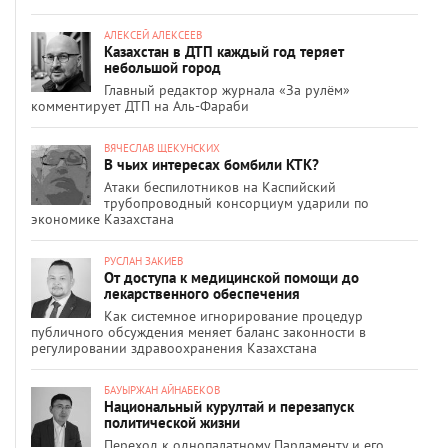
АЛЕКСЕЙ АЛЕКСЕЕВ
Казахстан в ДТП каждый год теряет
небольшой город
Главный редактор журнала «За рулём»
комментирует ДТП на Аль-Фараби
ВЯЧЕСЛАВ ЩЕКУНСКИХ
В чьих интересах бомбили КТК?
Атаки беспилотников на Каспийский
трубопроводный консорциум ударили по
экономике Казахстана
РУСЛАН ЗАКИЕВ
От доступа к медицинской помощи до
лекарственного обеспечения
Как системное игнорирование процедур
публичного обсуждения меняет баланс законности в
регулировании здравоохранения Казахстана
БАУЫРЖАН АЙНАБЕКОВ
Национальный курултай и перезапуск
политической жизни
Переход к однопалатному Парламенту и его