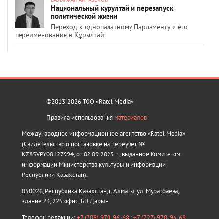
Национальный курултай и перезапуск
политической жизни
Переход к однопалатному Парламенту и его
переименование в Құрылтай
©2013-2026 ТОО «Ratel Media»
Правила использования
материалов
Международное информационное агентство «Ratel Media»
(Свидетельство о постановке на переучёт №
KZ85VPY00127994, от 02.09.2025 г., выданное Комитетом
информации Министерства культуры и информации
Республики Казахстан).
050026, Республика Казахстан, г. Алматы, ул. Муратбаева,
здание 23, 225 офис, БЦ Дарын
Телефон редакции:
+7 (708) 970-96-68
;
+7 (727) 970-96-68