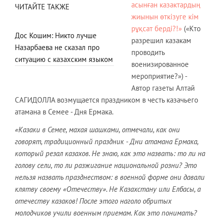
асынған казактардың
ЧИТАЙТЕ ТАКЖЕ
жиынын өткізуге кім
рұқсат берді?!»
(«Кто
Дос Кошим: Никто лучше
разрешил казакам
Назарбаева не сказал про
проводить
ситуацию с казахским языком
военизированное
мероприятие?») -
Автор газеты Алтай
САГИДОЛЛА возмущается праздником в честь казачьего
атамана в Семее - Дня Ермака.
«Казаки в Семее, махая шашками, отмечали, как они
говорят, традиционный праздник - Дни атамана Ермака,
который резал казахов. Не знаю, как это назвать: то ли на
голову сели, то ли разжигание национальной розни? Это
нельзя назвать празднеством: в военной форме они давали
клятву своему «Отечеству». Не Казахстану или Елбасы, а
отечеству казаков! После этого наголо обритых
молодчиков учили военным приемам. Как это понимать?