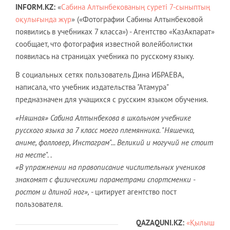
INFORM.KZ:
«
Сабина Алтынбекованың суреті 7-сыныптың
оқулығында жүр
» («Фотографии Сабины Алтынбековой
появились в учебниках 7 класса») - Агентство «КазАкпарат»
сообщает, что фотография известной волейболистки
появилась на страницах учебника по русскому языку.
В социальных сетях пользователь Дина ИБРАЕВА,
написала, что учебник издательства "Атамура"
предназначен для учащихся с русским языком обучения.
«Няшная» Сабина Алтынбекова в школьном учебнике
русского языка за 7 класс моего племянника. "Няшечка,
аниме, фолловер, Инстаграм"... Великий и могучий не стоит
на месте
". .
«В упражнении на правописание числительных учеников
знакомят с физическими параметрами спортсменки -
ростом и длиной ног»,
- цитирует агентство пост
пользователя.
QAZAQUNI.KZ:
«Қылыш