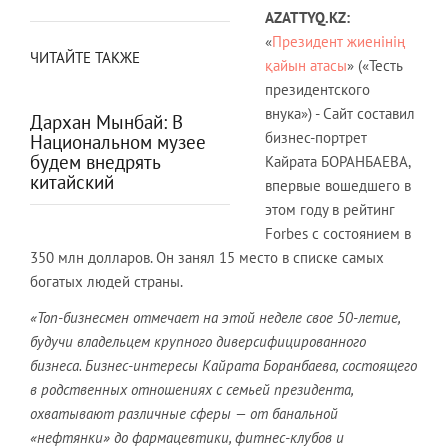
AZA
TTYQ.KZ:
«
Президент жиенінің
ЧИТАЙТЕ ТАКЖЕ
қайын атасы
» («Тесть
президентского
внука») - Сайт составил
Дархан Мынбай: В
бизнес-портрет
Национальном музее
будем внедрять
Кайрата БОРАНБАЕВА,
китайский
впервые вошедшего в
этом году в рейтинг
Forbes с состоянием в
350 млн долларов. Он занял 15 место в списке самых
богатых людей страны.
«Топ-бизнесмен
отмечает на этой неделе свое
50-летие,
будучи владельцем крупного диверсифицированного
бизнеса. Бизнес-интересы Кайрата Боранбаева, состоящего
в родственных отношениях с семьей президента,
охватывают различные сферы — от банальной
«нефтянки» до фармацевтики, фитнес-клубов и