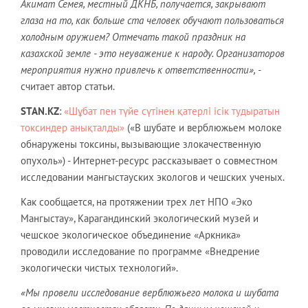
Акимат Семея, местный ДКНБ, получается, закрывают
глаза на то, как больше ста человек обучают пользоваться
холодным оружием? Отмечать такой праздник на
казахской земле - это неуважение к народу. Организаторов
мероприятия нужно привлечь к ответственности»,
-
считает автор статьи.
STAN
.
KZ
:
«Шұбат пен түйе сүтінен қатерлі ісік тудыратын
токсиндер анықталды»
(«В шубате и верблюжьем молоке
обнаружены токсины, вызывающие злокачественную
опухоль») - Интернет-ресурс рассказывает о совместном
исследовании мангыстауских экологов и чешских ученых.
Как сообщается, на протяжении трех лет НПО «Эко
Мангыстау», Карагандинский экологический музей и
чешское экологическое объединение «Аркника»
проводили исследование по программе «Внедрение
экологически чистых технологий».
«Мы провели исследование верблюжьего молока и шубата