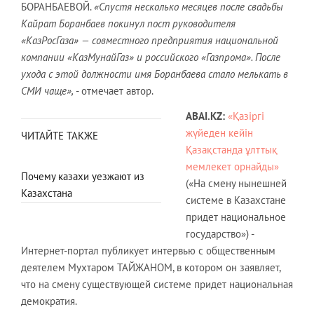
БОРАНБАЕВОЙ.
«Спустя несколько месяцев после свадьбы
Кайрат Боранбаев покинул пост руководителя
«КазРосГаза» — совместного предприятия национальной
компании «КазМунайГаз» и российского «Газпрома». После
ухода с этой должности имя Боранбаева стало мелькать в
СМИ чаще»,
- отмечает автор.
ABAI.
KZ:
«Қазіргі
жүйеден кейін
ЧИТАЙТЕ ТАКЖЕ
Қазақстанда ұлттық
мемлекет орнайды»
Почему казахи уезжают из
(«На смену нынешней
Казахстана
системе в Казахстане
придет национальное
государство») -
Интернет-портал публикует интервью с общественным
деятелем Мухтаром ТАЙЖАНОМ, в котором он заявляет,
что на смену существующей системе придет национальная
демократия.