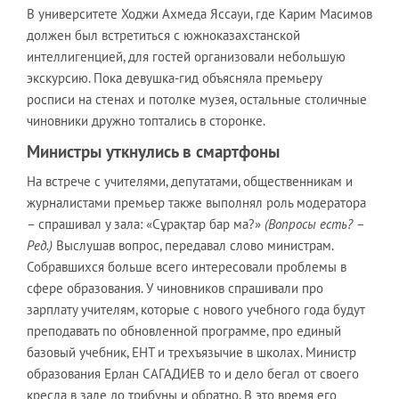
В университете Ходжи Ахмеда Яссауи, где Карим Масимов
должен был встретиться с южноказахстанской
интеллигенцией, для гостей организовали небольшую
экскурсию. Пока девушка-гид объясняла премьеру
росписи на стенах и потолке музея, остальные столичные
чиновники дружно топтались в сторонке.
Министры уткнулись в смартфоны
На встрече с учителями, депутатами, общественникам и
журналистами премьер также выполнял роль модератора
– спрашивал у зала: «Сұрақтар бар ма?»
(Вопросы есть? –
Ред.)
Выслушав вопрос, передавал слово министрам.
Собравшихся больше всего интересовали проблемы в
сфере образования. У чиновников спрашивали про
зарплату учителям, которые с нового учебного года будут
преподавать по обновленной программе, про единый
базовый учебник, ЕНТ и трехъязычие в школах. Министр
образования Ерлан САГАДИЕВ то и дело бегал от своего
кресла в зале до трибуны и обратно. В это время его