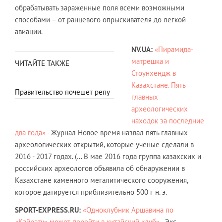
обрабатывать зараженные поля всеми возможными
способами – от ранцевого опрыскивателя до легкой
авиации.
NV.UA:
«Пирамида-
матрешка и
ЧИТАЙТЕ ТАКЖЕ
Стоунхендж в
Казахстане. Пять
Правительство почешет репу
главных
археологических
находок за последние
два года»
- Журнал Новое время назвал пять главных
археологических открытий, которые ученые сделали в
2016 - 2017 годах. (… В мае 2016 года группа казахских и
российских археологов объявила об обнаружении в
Казахстане каменного мегалитического сооружения,
которое датируется приблизительно 500 г н. э.
SPORT-EXPRESS.RU:
«Одноклубник Аршавина по
«Кайрату» может перейти в китайский клуб»
- Экс-