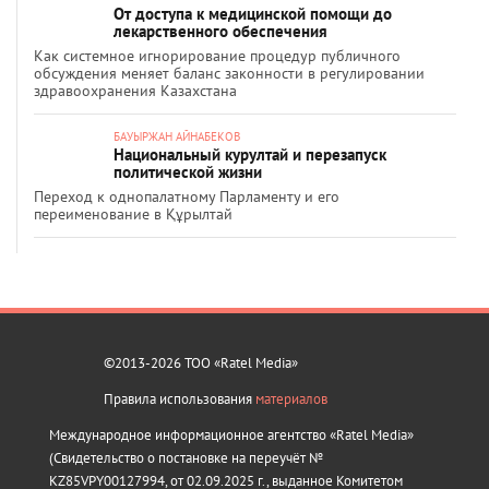
От доступа к медицинской помощи до
лекарственного обеспечения
Как системное игнорирование процедур публичного
обсуждения меняет баланс законности в регулировании
здравоохранения Казахстана
БАУЫРЖАН АЙНАБЕКОВ
Национальный курултай и перезапуск
политической жизни
Переход к однопалатному Парламенту и его
переименование в Құрылтай
©2013-2026 ТОО «Ratel Media»
Правила использования
материалов
Международное информационное агентство «Ratel Media»
(Свидетельство о постановке на переучёт №
KZ85VPY00127994, от 02.09.2025 г., выданное Комитетом