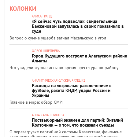
КОЛОНКИ
АЛИСА ГРАНД
«Я сейчас чуть подвисла»: свидетельница
Бажкеновой запуталась в своих показаниях в
суде
Вопрос о сумме ущерба загнал Масальскую в угол
ОЛЕСЯ ШЛЕПНЕВА
Город будущего построят в Алатауском районе
Алматы
Что увидели журналисты во время пресс-тура по району
АНАЛИТИЧЕСКАЯ СЛУЖБА RATEL.KZ
Расходы на «взрослые развлечения» в
футболе, ракета КНДР, удары России и
Украины
Главное в мире: обзор СМИ
АННА КАЛАШНИКОВА
Поствыборный экзамен для партий: Виталий
Колточник — о том, что показали съезды
О перезагрузке партийной системы Казахстана, феномене
«семипартийности» и завершении эпохи партий одного