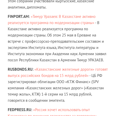
этом собрании участвовали кыргызские, казахские
аналитики, дипломаты.
FINPORT.AM:
«Тимур Уразаев: В Казахстане активно
реализуется программа по модернизации страны»
- В
Казахстане активно реализуется программа по
модернизации страны. Об этом 25 мая в Ереване на
встрече с профессорско-преподавательским составом и
экспертами Института языка, Института литературы и
Института экономики при Академии наук Армении заявил
посол Республики Казахстан в Армении Тимур УРАЗАЕВ.
RUSBONDS.RU:
«Казахстанские железные дороги» готовят
выпуск российских бондов на 15 млрд рублей»
- ЦБ РФ
зарегистрировал облигации ООО «КТЖ Финанс» (SPV
компания «Казахстанских железных дорог» («Казахстан
темир жолы», КТЖ) 1-й серии на 15 млрд рублей,
говорится в сообщении эмитента.
FEDPRESS.RU:
«Россия хочет использовать опыт
Казахстана по лишению гражданства за терроризм»
-