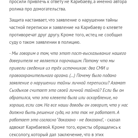
просили привлечь к ответу не Карибаеву, а именно автора
ролика про домогательства.
Защита настаивает, что заявление о нарушении тайны
частной переписки и заявление на Карибаеву о клевете
противоречат друг другу. Кроме того, истец не сообщил
суду о таком заявлении в полицию.
-
Мы говорим о том, что этот пост-высказывание нашего
доверителя не является порочащим. Потому что мы
привели сведения из трёх источников: два СМИ и
правоохранительного органа. (…) Почему было подано
заявление о нарушении тайны личной переписки? Азамат
Сыздыков считает это своей личной тайной? Если бы он
обратился, что это клевета была или оскорбление, но
хорошо, если сам. На все наши доводы он говорит, что у нас
должно быть решение суда, но это так не работает. А
работает это согласно "доказано - не доказано",
- сказал
адвокат Карибаевой. Кроме того, юристы обращались к
сексологу, который дал заключение, что в этих