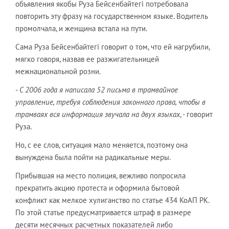
объявления якобы Руза Бейсенбайтегi потребовала
повторить эту фразу на государственном языке. Водитель
промолчала, и женщина встала на пути.
Сама Руза Бейсенбайтегi говорит о том, что ей нагрубили,
мягко говоря, назвав ее разжигательницей
межнациональной розни.
-
С 2006 года я написала 52 письма в трамвайное
управление, требуя соблюдения законного права, чтобы в
трамваях вся информация звучала на двух языках
, - говорит
Руза.
Но, с ее слов, ситуация мало меняется, поэтому она
вынуждена была пойти на радикальные меры.
Прибывшая на место полиция, вежливо попросила
прекратить акцию протеста и оформила бытовой
конфликт как мелкое хулиганство по статье 434 КоАП РК.
По этой статье предусматривается штраф в размере
десяти месячных расчетных показателей либо