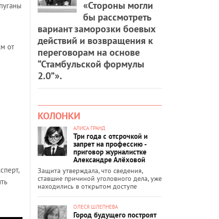
«Стороны могли
апуганы
бы рассмотреть
вариант заморозки боевых
действий и возвращения к
км от
переговорам на основе
“Стамбульской формулы
2.0”».
КОЛОНКИ
АЛИСА ГРАНД
Три года с отсрочкой и
запрет на профессию -
приговор журналистке
Александре Алёховой
сперт,
Защита утверждала, что сведения,
ставшие причиной уголовного дела, уже
ть
находились в открытом доступе
ОЛЕСЯ ШЛЕПНЕВА
Город будущего построят