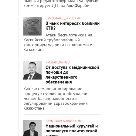
Главный редактор журнала «За рулём»
комментирует ДТП на Аль-Фараби
ВЯЧЕСЛАВ ЩЕКУНСКИХ
В чьих интересах бомбили
КТК?
Атаки беспилотников на
Каспийский трубопроводный
консорциум ударили по экономике
Казахстана
РУСЛАН ЗАКИЕВ
От доступа к медицинской
помощи до
лекарственного
обеспечения
Как системное игнорирование
процедур публичного обсуждения
меняет баланс законности в
регулировании здравоохранения
Казахстана
БАУЫРЖАН АЙНАБЕКОВ
Национальный курултай и
перезапуск политической
жизни