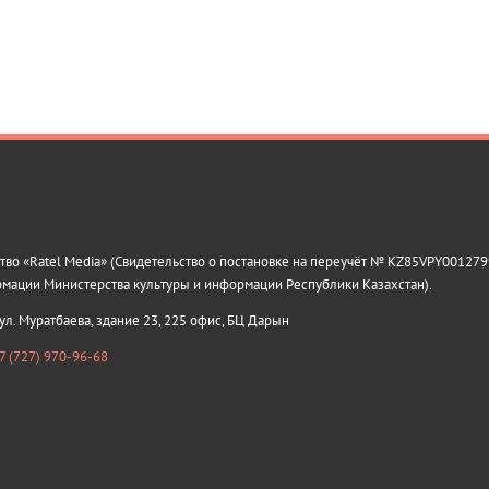
о «Ratel Media» (Свидетельство о постановке на переучёт № KZ85VPY0012799
рмации Министерства культуры и информации Республики Казахстан).
 ул. Муратбаева, здание 23, 225 офис, БЦ Дарын
7 (727) 970-96-68