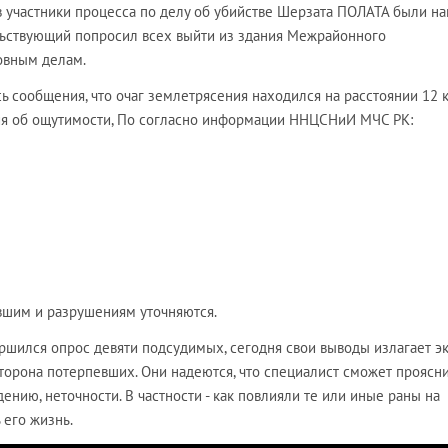
сов участники процесса по делу об убийстве Шерзата ПОЛАТА были н
ьствующий попросил всех выйти из здания Межрайонного
овным делам.
ь сообщения, что очаг землетрясения находился на расстоянии 12 
ия об ощутимости, По согласно информации ННЦСНиИ МЧС РК:
вшим и разрушениям уточняются.
ршился опрос девяти подсудимых, сегодня свои выводы излагает эк
торона потерпевших. Они надеются, что специалист сможет проясни
нию, неточности. В частности - как повлияли те или иные раны на
 его жизнь.