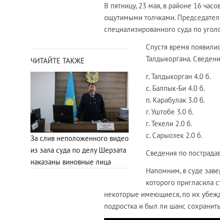
В пятницу, 23 мая, в районе 16 ча
ощутимыми толчками. Председател
специализированного суда по угол
Спустя время появилис
Талдыкоргана. Сведен
ЧИТАЙТЕ ТАКЖЕ
г. Талдыкорган 4.0 б.
с. Балпык-Би 4.0 б.
п. Карабулак 3.0 б.
г. Уштобе 3.0 б.
г. Текели 2.0 б.
с. Сарыозек 2.0 б.
За слив неположенного видео
из зала суда по делу Шерзата
Сведения по пострада
наказаны виновные лица
Напомним, в суде заве
которого пригласила с
некоторые имеющиеся, по их убежде
подростка и был ли шанс сохранить