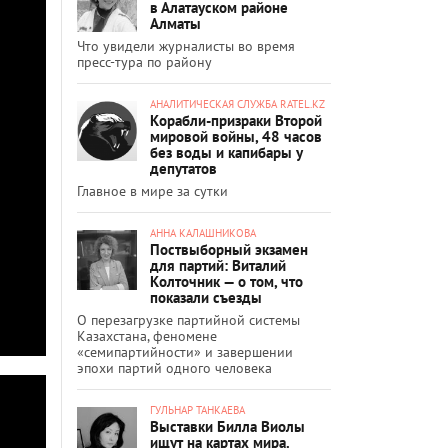
в Алатауском районе
Алматы
Что увидели журналисты во время
пресс-тура по району
АНАЛИТИЧЕСКАЯ СЛУЖБА RATEL.KZ
Корабли-призраки Второй
мировой войны, 48 часов
без воды и капибары у
депутатов
Главное в мире за сутки
АННА КАЛАШНИКОВА
Поствыборный экзамен
для партий: Виталий
Колточник — о том, что
показали съезды
О перезагрузке партийной системы
Казахстана, феномене
«семипартийности» и завершении
эпохи партий одного человека
ГУЛЬНАР ТАНКАЕВА
Выставки Билла Виолы
ищут на картах мира.