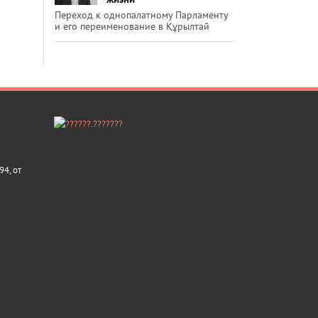
Переход к однопалатному Парламенту
и его переименование в Құрылтай
4, от