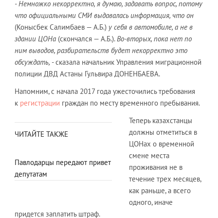
- Немножко некорректно, я думаю, задавать вопрос, потому
что официальными СМИ выдавалась информация, что он
(Конысбек Салимбаев — А.Б.)
у себя в автомобиле, а не в
здании ЦОНа
(скончался — А.Б.).
Во-вторых, пока нет по
ним выводов, разбирательств будет некорректно это
обсуждать,
- сказала начальник Управления миграционной
полиции ДВД Астаны Гульвира ДОНЕНБАЕВА.
Напомним, с начала 2017 года ужесточились требования
к
регистрации
граждан по месту временного пребывания.
Теперь казахстанцы
должны отметиться в
ЧИТАЙТЕ ТАКЖЕ
ЦОНах о временной
смене места
Павлодарцы передают привет
проживания не в
депутатам
течение трех месяцев,
как раньше, а всего
одного, иначе
придется заплатить штраф.