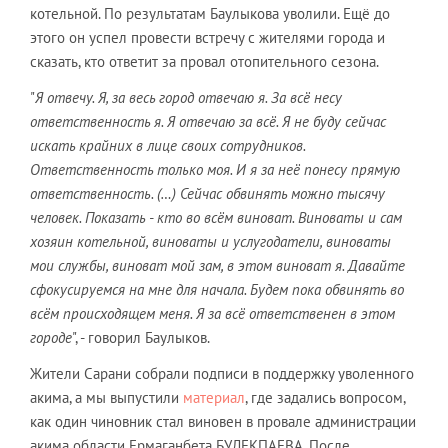
котельной. По результатам Баулыкова уволили. Ещё до
этого он успел провести встречу с жителями города и
сказать, кто ответит за провал отопительного сезона.
"
Я отвечу. Я, за весь город отвечаю я. За всё несу
ответственность я. Я отвечаю за всё. Я не буду сейчас
искать крайних в лице своих сотрудников.
Ответственность только моя. И я за неё понесу прямую
ответственность. (…) Сейчас обвинять можно тысячу
человек. Показать - кто во всём виноват. Виноваты и сам
хозяин котельной, виноваты и услугодатели, виноваты
мои службы, виноват мой зам, в этом виноват я. Давайте
сфокусируемся на мне для начала. Будем пока обвинять во
всём происходящем меня. Я за всё ответственен в этом
городе
", - говорил Баулыков.
Жители Сарани собрали подписи в поддержку уволенного
акима, а мы выпустили
материал
, где задались вопросом,
как один чиновник стал виновен в провале администрации
акима области Ермаганбета БУЛЕКПАЕВА. После