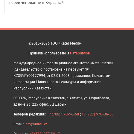
переименование в Құрылтай
©2013-2026 ТОО «Ratel Media»
Правила использования
материалов
Международное информационное агентство «Ratel Media»
(Свидетельство о постановке на переучёт №
KZ85VPY00127994, от 02.09.2025 г., выданное Комитетом
информации Министерства культуры и информации
Республики Казахстан).
050026, Республика Казахстан, г. Алматы, ул. Муратбаева,
здание 23, 225 офис, БЦ Дарын
Телефон редакции:
+7 (708) 970-96-68
;
+7 (727) 970-96-68
Email:
info@ratel.kz
Реклама:
+7 (777) 233 50 13