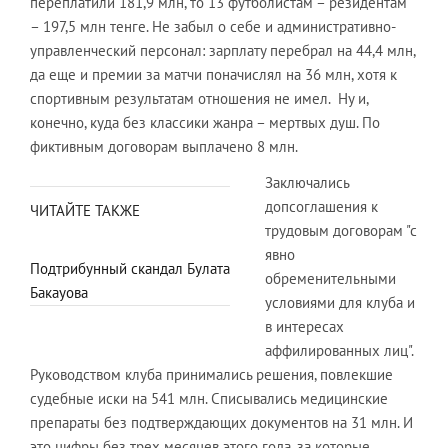
переплатили 181,9 млн, то 13 футболистам – резидентам
– 197,5 млн тенге. Не забыл о себе и административно-
управленческий персонал: зарплату перебрал на 44,4 млн,
да еще и премии за матчи поначислял на 36 млн, хотя к
спортивным результатам отношения не имел. Ну и,
конечно, куда без классики жанра – мертвых душ. По
фиктивным договорам выплачено 8 млн.
Заключались
допсоглашения к
ЧИТАЙТЕ ТАКЖЕ
трудовым договорам "с
явно
Подтрибунный скандал Булата
обременительными
Бакауова
условиями для клуба и
в интересах
аффилированных лиц".
Руководством клуба принимались решения, повлекшие
судебные иски на 541 млн. Списывались медицинские
препараты без подтверждающих документов на 31 млн. И
это цифры без трех месяцев этого года, за которые