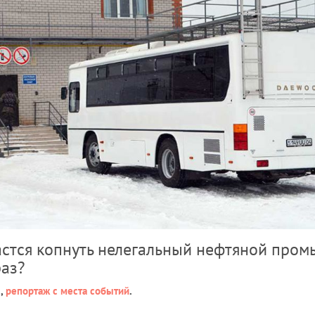
астся копнуть нелегальный нефтяной пром
раз?
я,
репортаж с места событий
.