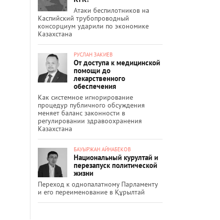
Атаки беспилотников на
Каспийский трубопроводный
консорциум ударили по экономике
Казахстана
РУСЛАН ЗАКИЕВ
От доступа к медицинской
помощи до
лекарственного
обеспечения
Как системное игнорирование
процедур публичного обсуждения
меняет баланс законности в
регулировании здравоохранения
Казахстана
БАУЫРЖАН АЙНАБЕКОВ
Национальный курултай и
перезапуск политической
жизни
Переход к однопалатному Парламенту
и его переименование в Құрылтай