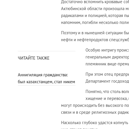
Достаточно вспомнить кровавые со
Актюбинской области произошла м
радикалами и полицией, которая пы
напомним, погибли несколько поли
Поэтому и в нынешней ситуации бы
нефти и нефтепродуктов спецслужб
Особую интригу происх
генеральным директор
ЧИТАЙТЕ ТАКЖЕ
племянник вице-премь
При этом отец предпр
Аннигиляция гражданства:
Департамент госдоход
был казахстанцем, стал никем
Понятно, что столь во
хищение и перевозка,
могут происходить без высокого п
связи и в среде религиозных радик
Насколько глубоко удастся копнуть