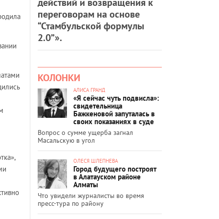
действий и возвращения к
переговорам на основе
родила
“Стамбульской формулы
2.0”».
вании
матами
КОЛОНКИ
дились
АЛИСА ГРАНД
«Я сейчас чуть подвисла»:
свидетельница
м
Бажкеновой запуталась в
своих показаниях в суде
Вопрос о сумме ущерба загнал
Масальскую в угол
тка»,
ОЛЕСЯ ШЛЕПНЕВА
Город будущего построят
ми
в Алатауском районе
Алматы
ктивно
Что увидели журналисты во время
пресс-тура по району