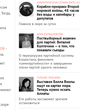
а
АНАЛИТИЧЕСКАЯ СЛУЖБА RATEL.KZ
Корабли-призраки Второй
есом
мировой войны, 48 часов
Тогда,
без воды и капибары у
депутатов
Главное в мире за сутки
рота
АННА КАЛАШНИКОВА
Поствыборный экзамен
для партий: Виталий
Колточник — о том, что
ТОВ
-
показали съезды
на.
О перезагрузке партийной системы
Казахстана, феномене
яет
«семипартийности» и завершении
эпохи партий одного человека
 ее
ГУЛЬНАР ТАНКАЕВА
Выставки Билла Виолы
не
ищут на картах мира.
Теперь нужно искать
о имеют
Алматы
Его работы заставляют зрителя
остановиться
вскоре