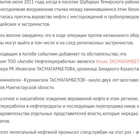
бытия июля 2011 года, когда в поселке Шубарши Темирского район
ногодневная вооруженная стычка между занимавшимися этим бизн
талась пресечь воровство нефти с месторождений и трубопроводов. 
цейских и экстремистов.
ло вполне ожидаемо, что в ходе операции против незаконного обо
ы могут выйти в том числе и на след религиозных экстремистов.
одящим в Актобе событиям добавляет то обстоятельство, что
ом ТОО «Актобе Нефтепереработка» является
Ильяс ТАСМАГАМБЕ
ера РК Имангали ТАСМАГАМБЕТОВА, уроженца Западного Казахста
инимателя - Курмангали ТАСМАГАМБЕТОВ - около двух лет возглавл
ов Мангистауской области.
льготное и масштабное хождение ворованной нефти в этом регионе,
 переработка в нефтепродукты и последующая перепродажа никак 
окровительства отдельных представителей власти, которые нередк
алов.
 этот нелегальный нефтяной промысел спецслужбам на этот раз – 