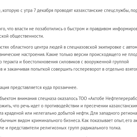
, которую с утра 7 декабря проводят казахстанские спецслужбы, по
того, что власти не позаботились о быстром и правдивом информиро
ской общественности.
стях областного центра людей в спецназовской экипировке с авто
анические настроения. Какие только версии происходящего не пло
о теракта и боестолкновения силовиков с вооруженной группой
в и заканчивая попыткой совершить госпереворот в отдельно взято
уация представляется куда прозаичнее.
бъектом внимания спецназа оказалось ТОО «Актобе Нефтеперерабо
ить, что речь идет о противодействии и пресечении казахстански
а краденой или нелегально добытой нефти. Для западного региона
обычным видом криминального бизнеса. Как показывает опыт, его а
ле и представители религиозных групп радикального толка.