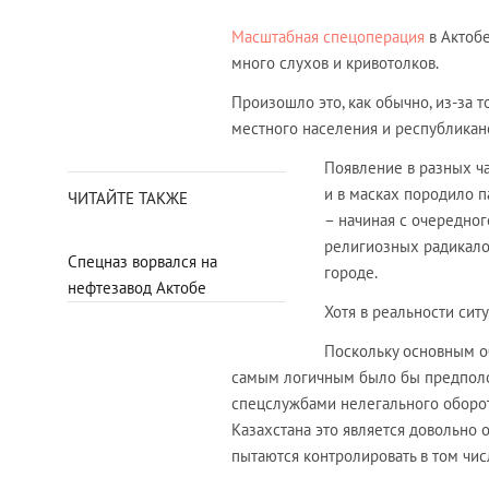
Масштабная спецоперация
в Актобе
много слухов и кривотолков.
Произошло это, как обычно, из-за 
местного населения и республикан
Появление в разных ча
и в масках породило п
ЧИТАЙТЕ ТАКЖЕ
– начиная с очередног
религиозных радикало
Спецназ ворвался на
городе.
нефтезавод Актобе
Хотя в реальности сит
Поскольку основным о
самым логичным было бы предполож
спецслужбами нелегального оборот
Казахстана это является довольно 
пытаются контролировать в том чис