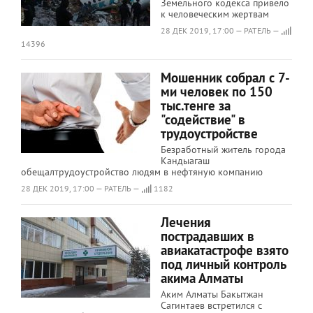
Земельного кодекса привело
к человеческим жертвам
28 ДЕК 2019, 17:00 — РАТЕЛЬ —
14396
Мошенник собрал с 7-
ми человек по 150
тыс.тенге за
"содействие" в
трудоустройстве
Безработный житель города
Кандыагаш
обещалтрудоустройство людям в нефтяную компанию
28 ДЕК 2019, 17:00 — РАТЕЛЬ —
1182
Лечения
пострадавших в
авиакатастрофе взято
под личный контроль
акима Алматы
Аким Алматы Бакытжан
Сагинтаев встретился с