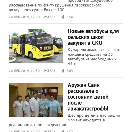
проводится досудебное
расследование по факту крушения пассажирского
воздушного судна Fokker-100
28 ДЕК 2019, 12:00 — РАТЕЛЬ —
1158
Новые автобусы для
сельских школ
закупят в СКО
Кумар Аксакалов сказал, что
найдены средства на 33
автобуса из необходимых
44-х
28 ДЕК 2019, 11:30 — РАТЕЛЬ —
1303
Аружан Саин
рассказала о
состоянии детей
после
авиакатастрофЫ
Шестеро детей в настоящий
момент находятся в
реанимации, трое в отделении
28 ДЕК 2019, 11:00 — РАТЕЛЬ —
1432