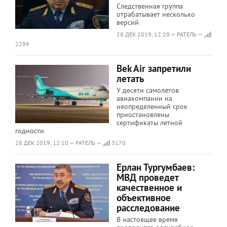
Следственная группа
отрабатывает несколько
версий
28 ДЕК 2019, 12:20 — РАТЕЛЬ —
2299
Bek Air запретили
летать
У десяти самолетов
авиакомпании на
неопределенный срок
приостановлены
сертификаты летной
годности
28 ДЕК 2019, 12:10 — РАТЕЛЬ —
3170
Ерлан Тургумбаев:
МВД проведет
качественное и
объективное
расследование
В настоящее время