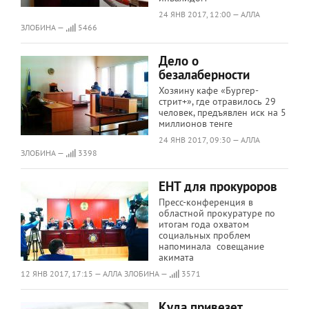
24 ЯНВ 2017, 12:00 — АЛЛА
ЗЛОБИНА —
5466
Дело о
безалаберности
Хозяину кафе «Бургер-
стрит+», где отравилось 29
человек, предъявлен иск на 5
миллионов тенге
24 ЯНВ 2017, 09:30 — АЛЛА
ЗЛОБИНА —
3398
ЕНТ для прокуроров
Пресс-конференция в
областной прокуратуре по
итогам года охватом
социальных проблем
напоминала совещание
акимата
12 ЯНВ 2017, 17:15 — АЛЛА ЗЛОБИНА —
3571
Куда привезет