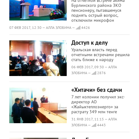
На отчетной встрече акима
Бурлинского района ЗКО
пенсионеру, пытавшемуся
поднять острый вопрос,
отключили микрофон
07 ФЕВ 2017, 12:30 — АЛЛА ЗЛОБИНА —
4426
Доступ к делу
Уральская власть перед
отчетными встречами решила
стать ближе к народу
06 ФЕВ 2017, 09:30 — АЛЛА
ЗЛОБИНА —
2876
«Хитачи» без сдачи
7 лет колонии получил экс-
директор АО
«Жайыктеплоэнерго» за
растрату 349 млн тенге
31 ЯНВ 2017, 11:15 — АЛЛА
ЗЛОБИНА —
4443