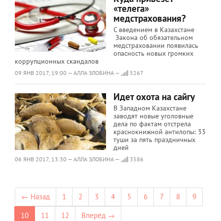
«телега»
медстрахования?
С введением в Казахстане
Закона об обязательном
медстраховании появилась
опасность новых громких
коррупционных скандалов
09 ЯНВ 2017, 19:00 — АЛЛА ЗЛОБИНА —
5267
Идет охота на сайгу
В Западном Казахстане
заводят новые уголовные
дела по фактам отстрела
краснокнижной антилопы: 33
туши за пять праздничных
дней
06 ЯНВ 2017, 13:30 — АЛЛА ЗЛОБИНА —
3586
← Назад
1
2
3
4
5
6
7
8
9
10
11
12
Вперёд →