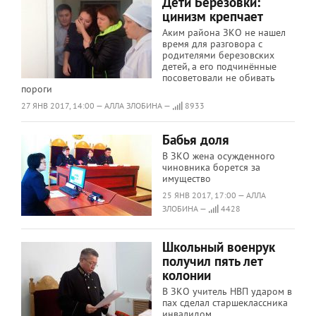
Дети Березовки:
цинизм крепчает
Аким района ЗКО не нашел
время для разговора с
родителями березовских
детей, а его подчинённые
посоветовали не обивать
пороги
27 ЯНВ 2017, 14:00 — АЛЛА ЗЛОБИНА —
8933
Бабья доля
В ЗКО жена осужденного
чиновника борется за
имущество
25 ЯНВ 2017, 17:00 — АЛЛА
ЗЛОБИНА —
4428
Школьный военрук
получил пять лет
колонии
В ЗКО учитель НВП ударом в
пах сделал старшеклассника
инвалидом