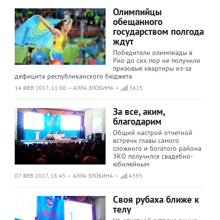
Олимпийцы
обещанного
государством полгода
ждут
Победители олимпиады в
Рио до сих пор не получили
призовые квартиры из-за
дефицита республиканского бюджета
14 ФЕВ 2017, 11:00 — АЛЛА ЗЛОБИНА —
3625
За все, аким,
благодарим
Общий настрой отчетной
встречи главы самого
сложного и богатого района
ЗКО получился свадебно-
юбилейным
07 ФЕВ 2017, 18:45 — АЛЛА ЗЛОБИНА —
4393
Своя рубаха ближе к
телу