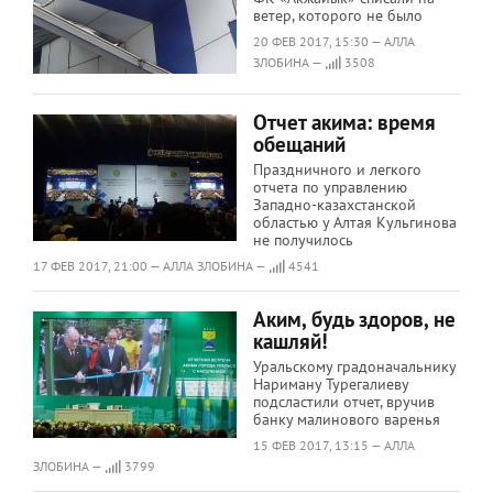
ветер, которого не было
20 ФЕВ 2017, 15:30 — АЛЛА
ЗЛОБИНА —
3508
Отчет акима: время
обещаний
Праздничного и легкого
отчета по управлению
Западно-казахстанской
областью у Алтая Кульгинова
не получилось
17 ФЕВ 2017, 21:00 — АЛЛА ЗЛОБИНА —
4541
Аким, будь здоров, не
кашляй!
Уральскому градоначальнику
Нариману Турегалиеву
подсластили отчет, вручив
банку малинового варенья
15 ФЕВ 2017, 13:15 — АЛЛА
ЗЛОБИНА —
3799