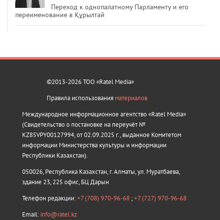
Переход к однопалатному Парламенту и его
переименование в Құрылтай
©2013-2026 ТОО «Ratel Media»
Правила использования
материалов
Международное информационное агентство «Ratel Media»
(Свидетельство о постановке на переучёт №
KZ85VPY00127994, от 02.09.2025 г., выданное Комитетом
информации Министерства культуры и информации
Республики Казахстан).
050026, Республика Казахстан, г. Алматы, ул. Муратбаева,
здание 23, 225 офис, БЦ Дарын
Телефон редакции:
+7 (708) 970-96-68
;
+7 (727) 970-96-68
Email:
info@ratel.kz