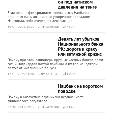
он под натиском
давления на тенге
Если цена нефти продолжит снижаться, у Нацбанка
останется лишь два выхода: ускоренное проедание
Нацфонда, либо очередная девальвация
30 АПР 2025, 15:00 — СЛЯМ АХМЕТОВ —
4514
Девять лет убытков
Национального банка
РК: дорога к краху
или затяжной кризис
Почему при этом акционеры крупных частных банков делят
сотни миллиардов чистой прибыли, а их топ-менеджеры
получают миллионные бонусы
17 АПР 2025, 18:30 — СЛЯМ АХМЕТОВ —
13533
Нацбанк на коротком
поводке
Почему в Казахстане ограничена независимость
финансового регулятора
27 МАР 2018, 09:00 — СЛЯМ АХМЕТОВ —
4193