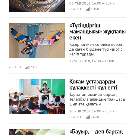
03 ФЕВ 2018, 16:00 — СЕРІК
ӘБІКЕН —
1050
«Түсіндіргіш
мамандығы» жұқпалы
екен
Қазір кіммен сөйлесе кетсең
де саған бірдеңе түсіндіргісі
келіп тұрады
27 ЯНВ 2018, 14:00 — СЕРІК
ӘБІКЕН —
348
Қоғам ұстаздарды
құлақкесті құл етті
Тарихтан оқымай барсаң
Төлепбала апайдың таяқшасы
шып ете қалатын
20 ЯНВ 2018, 16:00 — СЕРІК
ӘБІКЕН —
2420
«Бауыр, – деп барсаң