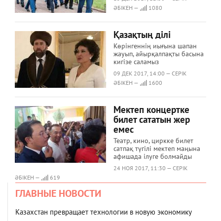
ӘБІКЕН —
1080
Қазақтың ділі
Көрінгеннің иығына шапан
жауып, айырқалпақты басына
кигізе саламыз
09 ДЕК 2017, 14:00 — СЕРІК
ӘБІКЕН —
1600
Мектеп концертке
билет сататын жер
емес
Театр, кино, циркке билет
сатпақ түгілі мектеп маңына
афишада ілуге болмайды
24 НОЯ 2017, 11:30 — СЕРІК
ӘБІКЕН —
619
ГЛАВНЫЕ НОВОСТИ
Казахстан превращает технологии в новую экономику