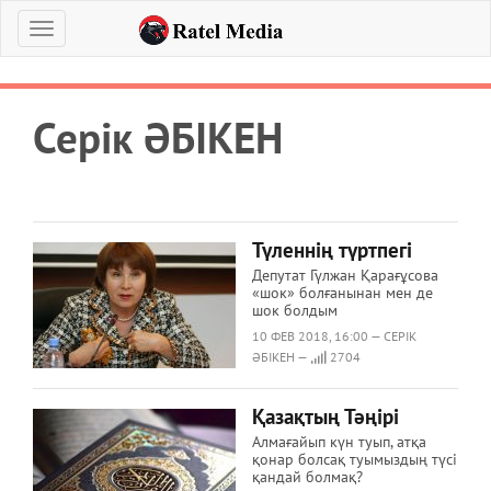
Меню
Серік ӘБІКЕН
Түленнің түртпегі
Депутат Гүлжан Қарағұсова
«шок» болғанынан мен де
шок болдым
10 ФЕВ 2018, 16:00 — СЕРІК
ӘБІКЕН —
2704
Қазақтың Тәңірі
Алмағайып күн туып, атқа
қонар болсақ туымыздың түсі
қандай болмақ?