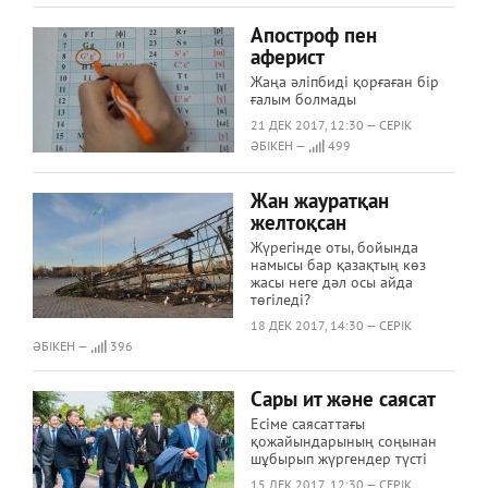
Апостроф пен
аферист
Жаңа әліпбиді қорғаған бір
ғалым болмады
21 ДЕК 2017, 12:30 — СЕРІК
ӘБІКЕН —
499
Жан жауратқан
желтоқсан
Жүрегінде оты, бойында
намысы бар қазақтың көз
жасы неге дәл осы айда
төгіледі?
18 ДЕК 2017, 14:30 — СЕРІК
ӘБІКЕН —
396
Сары ит және саясат
Есіме саясаттағы
қожайындарының соңынан
шұбырып жүргендер түсті
15 ДЕК 2017, 12:30 — СЕРІК