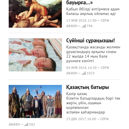
бауырға...»
Қабыл Әбілді өлтірмесе адам
баласы аярлық ойламас еді
13 ЯНВ 2018, 11:00 — СЕРІК
ӘБІКЕН —
796
Сүйінші сұраңызшы!
Қазақстанда жасанды жолмен
ұрықтандыру арқылы соңғы
22 жылда 14 мың бала
дүниеге келіпті
04 ЯНВ 2018, 14:30 — СЕРІК
ӘБІКЕН —
1023
Қазақтың батыры
Қазір қазақ
білетін батырлардың бәрі тек
жерін, үйін, ошағын
қорғағаннан
аспаған қаһармандар
23 ДЕК 2017, 16:00 — СЕРІК
ӘБІКЕН —
582