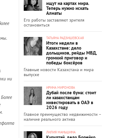
ищут на картах мира.
Теперь нужно искать
Алматы
Его работы заставляют зрителя
более
остановиться
емы.
ТАТЬЯНА РАДЗИШЕВСКАЯ
Итоги недели в
Казахстане: дело
дольщиков, рейды МВД,
громкий приговор и
победы боксёров
Главные новости Казахстана и мира
й
выпуске
рки ни
ИРИНА МИРОНОВА
Дубай после бума: стоит
 Более
ли казахстанцам
инвестировать в ОАЭ в
е
2026 году
м.
Главное преимущество недвижимости –
наличие реального актива
дефолта
ЛИЛИЯ МАНЬШИНА
Курултай, дело Борейко,