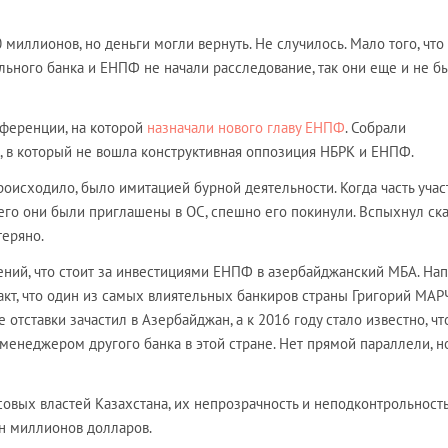
0 миллионов, но деньги могли вернуть. Не случилось. Мало того, что
ьного банка и ЕНПФ не начали расследование, так они еще и не б
нференции, на которой
назначали нового главу ЕНПФ
. Собрали
, в который не вошла конструктивная оппозиция НБРК и ЕНПФ.
происходило, было имитацией бурной деятельности. Когда часть уча
чего они были приглашены в ОС, спешно его покинули. Вспыхнул ска
теряно.
ений, что стоит за инвестициями ЕНПФ в азербайджанский МБА. На
факт, что один из самых влиятельных банкиров страны Григорий МА
 отставки зачастил в Азербайджан, а к 2016 году стало известно, чт
п-менеджером другого банка в этой стране. Нет прямой параллели, н
совых властей Казахстана, их непрозрачность и неподконтрольност
ен миллионов долларов.