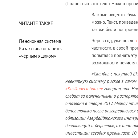
(Полностью этот текст можно проч
Важные акценты: бума
можно. Текст, приведен
ЧИТАЙТЕ ТАКЖЕ
так же были построен
Через год, уже после
Пенсионная система
частности, в своей пр
Казахстана останется
попытался поднять эту
«чёрным ящиком»
возможности почистят.
«Скандал с покупкой Е
невнятную систему рисков в самом
«КазИнвестБанке»
говорит, что На
следит за полученными в распоряже
отозвана в январе 2017. Между эти
денег только после разгоревшегося 
облигации Азербайджанского интерн
девальваций и дефолтов, их цена п
инвестиции сегодня превышает 10 м