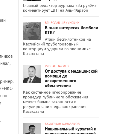
Главный редактор журнала «За рулём»
комментирует ДТП на Аль-Фараби
ыли
ВЯЧЕСЛАВ ЩЕКУНСКИХ
В чьих интересах бомбили
КТК?
Атаки беспилотников на
Каспийский трубопроводный
консорциум ударили по экономике
Казахстана
стников
ндал,
РУСЛАН ЗАКИЕВ
От доступа к медицинской
помощи до
лекарственного
пример,
обеспечения
РЧЕНКО
Как системное игнорирование
о он
процедур публичного обсуждения
меняет баланс законности в
о
регулировании здравоохранения
Казахстана
ь
БАУЫРЖАН АЙНАБЕКОВ
Национальный курултай и
перезапуск политической