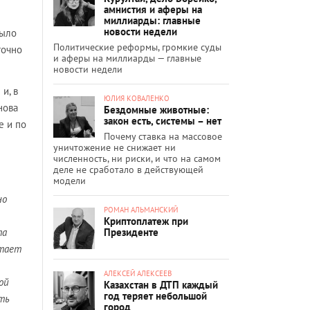
амнистия и аферы на
миллиарды: главные
новости недели
было
Политические реформы, громкие суды
точно
и аферы на миллиарды — главные
новости недели
и, в
ЮЛИЯ КОВАЛЕНКО
нова
Бездомные животные:
закон есть, системы – нет
е и по
Почему ставка на массовое
уничтожение не снижает ни
численность, ни риски, и что на самом
деле не сработало в действующей
модели
но
РОМАН АЛЬМАНСКИЙ
Криптоплатеж при
Президенте
та
етает
АЛЕКСЕЙ АЛЕКСЕЕВ
ой
Казахстан в ДТП каждый
год теряет небольшой
ть
город