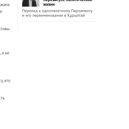
жизни
джана
Переход к однопалатному Парламенту
не
и его переименование в Құрылтай
тивы.
 а не
у, кто
сть