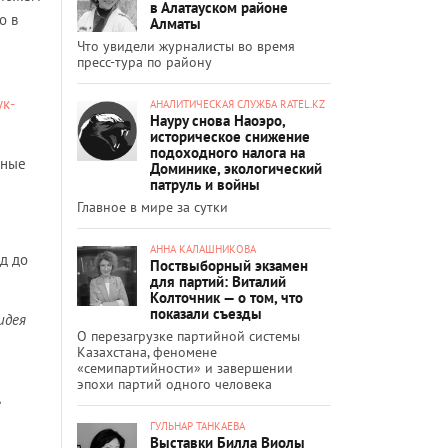
в Алатауском районе
о в
Алматы
Что увидели журналисты во время
пресс-тура по району
к-
АНАЛИТИЧЕСКАЯ СЛУЖБА RATEL.KZ
Науру снова Наоэро,
историческое снижение
подоходного налога на
тные
Доминике, экологический
патруль и войны
Главное в мире за сутки
АННА КАЛАШНИКОВА
од до
Поствыборный экзамен
для партий: Виталий
Колточник — о том, что
показали съезды
идея
О перезагрузке партийной системы
Казахстана, феномене
«семипартийности» и завершении
эпохи партий одного человека
е
ГУЛЬНАР ТАНКАЕВА
Выставки Билла Виолы