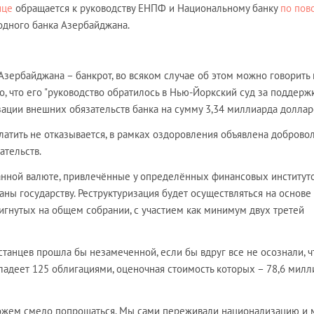
ице
обращается к руководству ЕНПФ и Национальному банку
по пов
дного банка Азербайджана.
зербайджана – банкрот, во всяком случае об этом можно говорить
но, что его "руководство обратилось в Нью-Йоркский суд за поддерж
ации внешних обязательств банка на сумму 3,34 миллиарда доллар
платить не отказывается, в рамках оздоровления объявлена доброво
ательств.
анной валюте, привлечённые у определённых финансовых институто
ны государству. Реструктуризация будет осуществляться на основе
игнутых на общем собрании, с участием как минимум двух третей
станцев прошла бы незамеченной, если бы вдруг все не осознали, ч
адеет 125 облигациями, оценочная стоимость которых – 78,6 милл
можем смело попрощаться. Мы сами переживали национализацию и