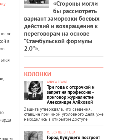
«Стороны могли
оду
бы рассмотреть
вариант заморозки боевых
действий и возвращения к
переговорам на основе
 после
“Стамбульской формулы
кой в
2.0”».
ов.
льная
КОЛОНКИ
в,
АЛИСА ГРАНД
Три года с отсрочкой и
запрет на профессию -
приговор журналистке
Александре Алёховой
Защита утверждала, что сведения,
то
ставшие причиной уголовного дела, уже
находились в открытом доступе
иарда
ОЛЕСЯ ШЛЕПНЕВА
Город будущего построят
 можем