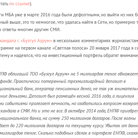
итать
по ссылке
).
ги МБА уже в марте 2016 года были дефолтными, но выйти из них 
ный выше, это то немногое, что удалась найти в Сети, но примерно 
ы ответы многим другим СМИ.
скандала с «Бузгул Аурум»
в нескольких комментариях журналистам 
ограмме на первом канале «Светлая полоса» 20 января 2017 года я с
 тему и надеялся, что на инвестиционный портфель обратят внимани
НПФ облигаций ТОО «Бузгул Аурум» на 5 миллиардов тенге обнажает
 фонде. Практически потерянный трехмиллиардный депозит в
циональный банк, оператор пенсионных денег, не так уж вниматель
ние деньгами. Депозит был размещён весной 2016 года, а лицензия
ми событиями пролегает вечность, но озаботились вопросом возвра
скандала в СМИ. Но и это не все. В октябре 2014 года, ЕНПФ приобр
ационального банка, на сумму 250 миллионов долларов. После волны
адает до 220 миллионов долларов по текущему курсу. Убыток от данн
иллиардов тенге. Сколько подобных сделок в портфеле ЕНПФ, сказа