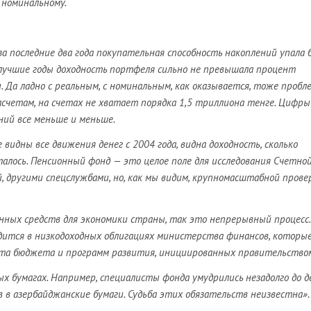
 номинальному.
за последние два года покупательная способность накоплений упала 
в лучшие годы доходность портфеля сильно не превышала процент
 Да ладно с реальным, с номинальным, как оказывается, тоже пробл
счетам, на счетах не хватает порядка 1,5 триллиона тенге. Цифры
ний все меньше и меньше.
видны все движения денег с 2004 года, видна доходность, сколько
талось. Пенсионный фонд — это целое поле для исследования Счетно
, другими спецслужбами, но, как мы видим, крупномасштабной прове
нных средств для экономики страны, так это непрерывный процесс.
дится в низкодоходных облигациях министерства финансов, которы
та бюджета и программ развития, инициированных правительство
х бумагах. Например, специалисты фонда умудрились незадолго до 
 в азербайджанские бумаги. Судьба этих обязательств неизвестна»
.