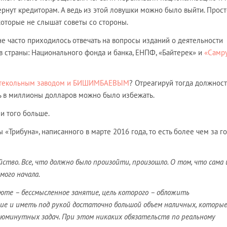
ернут кредиторам. А ведь из этой ловушки можно было выйти. Прост
которые не слышат советы со стороны.
е часто приходилось отвечать на вопросы изданий о деятельности
в страны: Национального фонда и банка, ЕНПФ, «Байтерек» и
«Самру
стекольным заводом и БИШИМБАЕВЫМ
? Отреагируй тогда должнос
рь в миллионы долларов можно было избежать.
и того больше.
 «Трибуна», написанного в марте 2016 года, то есть более чем за г
ство. Все, что должно было произойти, произошло. О том, что сама 
мого начала.
юте – бессмысленное занятие, цель которого – обложить
ие и иметь под рукой достаточно большой объем наличных, которы
июминутных задач. При этом никаких обязательств по реальному