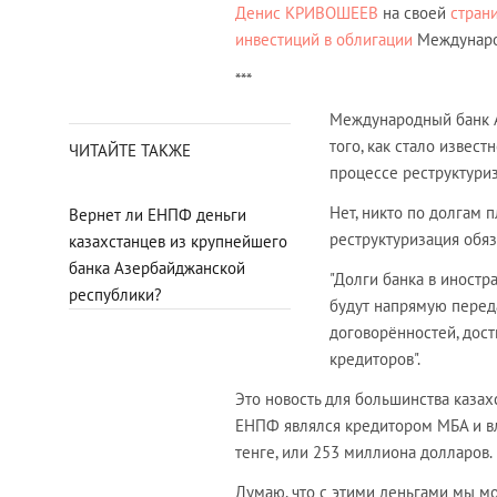
Денис КРИВОШЕЕВ
на своей
стран
инвестиций в облигации
Междунаро
***
Международный банк А
того, как стало извест
ЧИТАЙТЕ ТАКЖЕ
процессе реструктуриз
Нет, никто по долгам 
Вернет ли ЕНПФ деньги
реструктуризация обяз
казахстанцев из крупнейшего
банка Азербайджанской
"Долги банка в иностр
республики?
будут напрямую переда
договорённостей, дост
кредиторов".
Это новость для большинства казах
ЕНПФ являлся кредитором МБА и вл
тенге, или 253 миллиона долларов.
Думаю, что с этими деньгами мы 