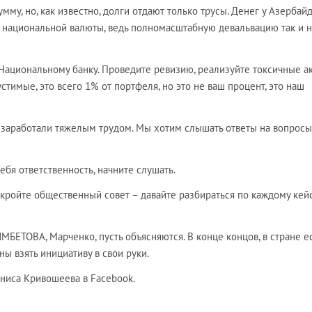
мму, но, как известно, долги отдают только трусы. Денег у Азербай
е национальной валюты, ведь полномасштабную девальвацию так и 
Национальному банку. Проведите ревизию, реализуйте токсичные ак
тимые, это всего 1% от портфеля, но это не ваш процент, это наш
 заработали тяжелым трудом. Мы хотим слышать ответы на вопросы,
ебя ответственность, начните слушать.
кройте общественный совет – давайте разбираться по каждому кейс
БЕТОВА, Марченко, пусть объясняются. В конце концов, в стране е
ны взять инициативу в свои руки.
ниса Кривошеева в Facebook.