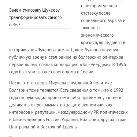
с позором ушло в
Зачем Умирзаку Шукееву
отставку после
трансформировать самого
социального взрыва и
себя?
тяжелого
экономического
кризиса, вошедшего в
историю как «Луканова зима». Далее Луканов покинул
публичную арену и стал одним из болгарских олигархов
первой волны, создав корпорацию «Топ-Энерджи». В 1996
году был убит возле своего дома в Софии.
После этого следы Мирчева в публичной политике
Болгарии тоже теряются. Есть сведения о том, что с 1992
года он руководил проектами либо принимал участие в
деликатных программах по защите экономических
интересов и репутации, международному PR политических
и бизнес-лидеров России, Украины, Болгарии, других стран
Центральной и Восточной Европы.