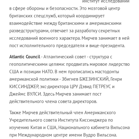
институт исследований
в сфере обороны и безопасности. Это мозговой центр
британских спецслужб, который координирует
взаимодействие между британскими и американскими
разведструктурами, отвечает за разработку секретных
исследований военного характера. Мирчев занимает в ней
пост исполнительного председателя и вице-президента.
Atlantic Council
- Атлантический совет - структура с
геополитическими целями: продвигать мировое лидерство
США и позиции НАТО. В нем прописались мастодонты
американской политики - Збигнев БЖЕЗИНСКИЙ, Генри
КИССИНДЖЕР, экс-директора ЦРУ Дэвид ПЕТРЕУС и
Джеймс ВУЛСИ. Здесь Мирчев занимает пост
действительного члена совета директоров.
Также Мирчев действительный член Американского
Учредительного совета Института Киссинджера по
изучению Китая и США, Национального кабинета Вильсона
при Международном центре имени Вудро Вильсона.