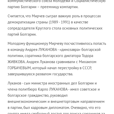
коммунистического союза молодежи и Социалистическую
партию Болгарии – преемницу компартии.
Считается, что Мирчев сыграл важную роль в процессах
демократизации страны (1989 - 1991) в качестве
сопредседателя Круг­лого стола основных политических
партий Болгарии.
Молодому функционеру Мирчеву посчастливилось попасть
в команду Андрея ЛУКАНОВА - «динозавра» болгарской
политики, соратника болгарского диктатора Тодора
ЖИВКОВА. Андрея Луканова сравнивали с Михаилом
ГОРБАЧЕВЫМ, который начал перестройку в СССР,
завершившуюся развалом государства.
Луканов - сын министра иностранных дел Болгарии и
члена политбюро Карло ЛУКАНОВА - имел советское и
болгарское гражданство, руководил
внешнеэкономическим и внешнеторговым направлением
в партии, был кадровым дипломатом. Очевидно, что его
группа имела свободный доступ для поиска союзников за