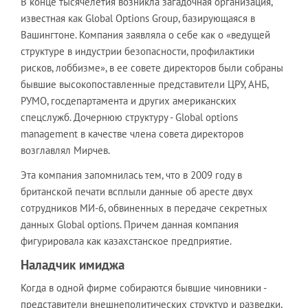
В конце тысячелетия возникла загадочная организация,
известная как Global Options Group, базирующаяся в
Вашингтоне. Компания заявляла о себе как о «ведущей
структуре в индустрии безопасности, профилактики
рисков, лоббизме», в ее совете директоров были собраны
бывшие высокопоставленные представители ЦРУ, АНБ,
РУМО, госдепартамента и других американских
спецслужб. Дочернюю структуру - Global options
management в качестве члена совета директоров
возглавлял Мирчев.
Эта компания запомнилась тем, что в 2009 году в
британской печати всплыли данные об аресте двух
сотрудников МИ-6, обвиненных в передаче секретных
данных Global options. Причем данная компания
фигурировала как казахстанское предприятие.
Наладчик имиджа
Когда в одной фирме собираются бывшие чиновники -
представители внешнеполитических структур и разведки,