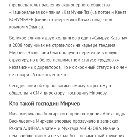
(председатель правления акционерного общества
«Национальная компания «КазМунайГаз»), а потом и Канат
БОЗУМБАЕВ (министр энергетики Казахстана) - под
крылом у Эванса.
Великое слияния двух холдингов в один «Самрук-Казына»
в 2008 году никак не отразилось на карьере тандема
Мирчев - Эванс: они благополучно перетекли в новую
структуру, но в более неприметном статусе «рядовых»
независимых директоров. Но их скромный статус ни о чем
не говорит. А сказать есть что.
Сегодняшний обзор посвятим самому закрытому от
общества и СМИ директору - господину Мирчеву.
Кто такой господин Мирчев
Имя американца болгарского происхождения Александра
Васильевича Мирчева впервые прозвучало в записках
Рахата АЛИЕВА, а затем и Мухтара АБЛЯЗОВА. Иначе о
нем вообще никто и не узнал бы - незаметный труженик