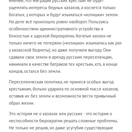
мнение, что миграция русских крестьян не будет
ущемлять интересы бедных казахов, а коснется только
богатых, у которых и будут изыматься «излишки» земли.
На деле всё произошло ровно наоборот. Пользуясь
особенностями административного устройства и
близостью к царской бюрократии, богатые казахи не
только ничего не потеряли («излишки» изымались как раз
у казахской бедноты), но даже получили выгоду. Они
сдавали свои земли в аренду русским переселенцам,
нанимали в качестве батраков тех крестьян, кто, в конце
концов, остался без земли.
Переселенческая политика, не принеся особых выгод
крестьянам, больно ударила по основной массе казахов,
оставив их без земли и возможности вести привычный
образ жизни.
Это история не о казахах или русских - это история о
неспособности бюрократии решать сложные проблемы.
Не только не решив, но даже усугубив существующие