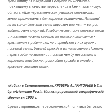
крестьянину из Калужской губернии М. СУМКИНУ,
поехавшему в качестве переселенца в Семипалатинскую
область:
«Для переселенческих участков отрезаются
земли, признаваемые для киргизов излишними. „Излишни"
ли на самом деле эти земли киргизам или нет — вопрос,
видимо, очень спорный. В любом месте после отрезки земли
и населения поселка киргизы не только нанимаются к
крестьянам в работники, но и арендуют у них кусочки
посевной земли, бывшей прежде в их пользовании. Поэтому
первые годы по заселении поселка между новоселами и
киргизами неизбежно происходит вражда, а иногда и
кровавые столкновения»
.
«Кабак» в Семипалатинске.
КРУБЕРЪ А., ГРИГОРЬЕВЪ С. и
др. «Азiатская Россiя. Иллюстрированный географическiй
сборникъ», 1903 г.
Среди сторонников переселенческой политики бытовало