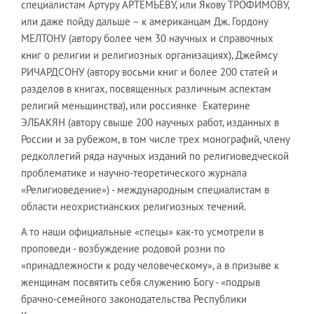
специалистам Артуру АРТЕМЬЕВУ, или Якову ТРОФИМОВУ,
или даже пойду дальше – к американцам Дж. Гордону
МЕЛТОНУ (автору более чем 30 научных и справочных
книг о религии и религиозных организациях), Джеймсу
РИЧАРДСОНУ (автору восьми книг и более 200 статей и
разделов в книгах, посвященных различным аспектам
религий меньшинства), или россиянке Екатерине
ЭЛБАКЯН (автору свыше 200 научных работ, изданных в
России и за рубежом, в том числе трех монографий, члену
редколлегий ряда научных изданий по религиоведческой
проблематике и научно-теоретического журнала
«Религиоведение») - международным специалистам в
области неохристианских религиозных течений.
А то наши официальные «спецы» как-то усмотрели в
проповеди - возбуждение родовой розни по
«принадлежности к роду человеческому», а в призыве к
женщинам посвятить себя служению Богу - «подрыв
брачно-семейного законодательства Республики