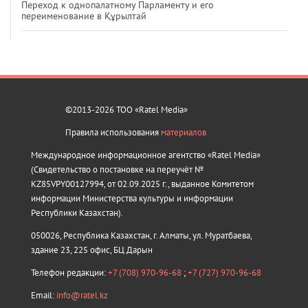
Переход к однопалатному Парламенту и его
переименование в Құрылтай
©2013-2026 ТОО «Ratel Media»
Правила использования
материалов
Международное информационное агентство «Ratel Media»
(Свидетельство о постановке на переучёт №
KZ85VPY00127994, от 02.09.2025 г., выданное Комитетом
информации Министерства культуры и информации
Республики Казахстан).
050026, Республика Казахстан, г. Алматы, ул. Муратбаева,
здание 23, 225 офис, БЦ Дарын
Телефон редакции:
+7 (708) 970-96-68
;
+7 (727) 970-96-68
Email:
info@ratel.kz