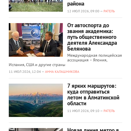
района
12 ИЮЛ 2026, 09:00 —
РАТЕЛЬ
От автоспорта до
звания академика:
путь общественного
деятеля Александра
Белянова
Международная полицейская
ассоциация – Япония,
Испания, США и другие страны
11 ИЮЛ 2026, 12:04 —
АННА КАЛАШНИКОВА
7 ярких маршрутов:
куда отправиться
летом в Алматинской
области
11 ИЮЛ 2026, 09:10 —
РАТЕЛЬ
Новая линия метро в