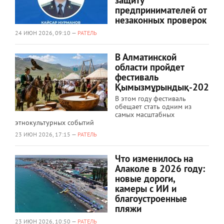
защиту
предпринимателей от
незаконных проверок
24 ИЮН 2026, 09:10 —
РАТЕЛЬ
В Алматинской
области пройдет
фестиваль
Қымызмұрындық-2026
В этом году фестиваль
обещает стать одним из
самых масштабных
этнокультурных событий
23 ИЮН 2026, 17:15 —
РАТЕЛЬ
Что изменилось на
Алаколе в 2026 году:
новые дороги,
камеры с ИИ и
благоустроенные
пляжи
23 ИЮН 2026, 10:50 —
РАТЕЛЬ