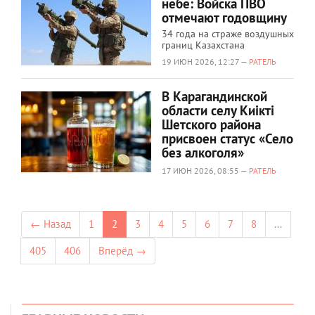
небе: Войска ПВО
отмечают годовщину
34 года на страже воздушных
границ Казахстана
19 ИЮН 2026, 12:27 —
РАТЕЛЬ
В Карагандинской
области селу Киікті
Шетского района
присвоен статус «Село
без алкоголя»
17 ИЮН 2026, 08:55 —
РАТЕЛЬ
← Назад
1
2
3
4
5
6
7
8
...
405
406
Вперёд →