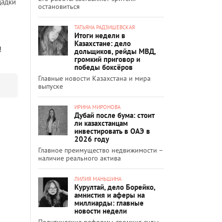
щадки
остановиться
ТАТЬЯНА РАДЗИШЕВСКАЯ
Итоги недели в
Казахстане: дело
!
дольщиков, рейды МВД,
громкий приговор и
победы боксёров
Главные новости Казахстана и мира
выпуске
ИРИНА МИРОНОВА
Дубай после бума: стоит
ли казахстанцам
инвестировать в ОАЭ в
2026 году
Главное преимущество недвижимости –
наличие реального актива
ЛИЛИЯ МАНЬШИНА
Курултай, дело Борейко,
амнистия и аферы на
миллиарды: главные
новости недели
Политические реформы, громкие суды