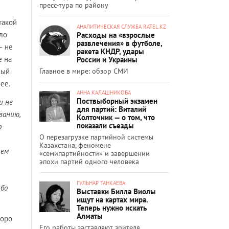
пресс-тура по району
такой
АНАЛИТИЧЕСКАЯ СЛУЖБА RATEL.KZ
ло
Расходы на «взрослые
развлечения» в футболе,
– не
ракета КНДР, удары
е на
России и Украины
Главное в мире: обзор СМИ
ный
ее.
АННА КАЛАШНИКОВА
Поствыборный экзамен
и не
для партий: Виталий
ванию,
Колточник — о том, что
показали съезды
о
О перезагрузке партийной системы
Казахстана, феномене
ием
«семипартийности» и завершении
эпохи партий одного человека
ГУЛЬНАР ТАНКАЕВА
ибо
Выставки Билла Виолы
ищут на картах мира.
Теперь нужно искать
Алматы
коро
Его работы заставляют зрителя