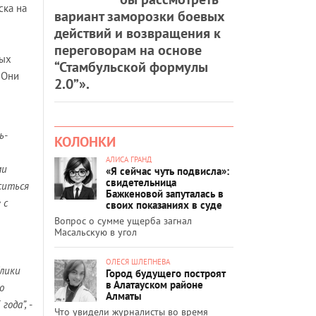
ска на
вариант заморозки боевых
действий и возвращения к
переговорам на основе
ных
“Стамбульской формулы
 Они
2.0”».
ь-
КОЛОНКИ
АЛИСА ГРАНД
ми
«Я сейчас чуть подвисла»:
свидетельница
ситься
Бажкеновой запуталась в
 с
своих показаниях в суде
Вопрос о сумме ущерба загнал
Масальскую в угол
ОЛЕСЯ ШЛЕПНЕВА
лики
Город будущего построят
в Алатауском районе
о
Алматы
года”,
-
Что увидели журналисты во время