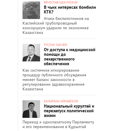
ВЯЧЕСЛАВ ЩЕКУНСКИХ
В чьих интересах бомбили
КТК?
Атаки беспилотников на
Каспийский трубопроводный
консорциум ударили по экономике
Казахстана
РУСЛАН ЗАКИЕВ
От доступа к медицинской
помощи до
лекарственного
обеспечения
Как системное игнорирование
процедур публичного обсуждения
меняет баланс законности в
регулировании здравоохранения
Казахстана
БАУЫРЖАН АЙНАБЕКОВ
Национальный курултай и
перезапуск политической
жизни
Переход к однопалатному Парламенту
и его переименование в Құрылтай