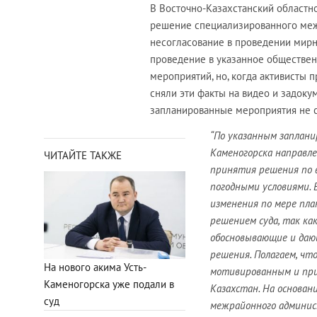
В Восточно-Казахстанский областно
решение специализированного меж
несогласование в проведении мирн
проведение в указанное обществен
мероприятий, но, когда активисты п
сняли эти факты на видео и задокум
запланированные мероприятия не со
“По указанным заплан
Каменогорска направле
ЧИТАЙТЕ ТАКЖЕ
принятия решения по 
погодными условиями. 
изменения по мере пла
решением суда, так ка
обосновывающие и даю
решения. Полагаем, чт
На нового акима Усть-
мотивированным и при
Каменогорска уже подали в
Казахстан. На основа
суд
межрайонного админист