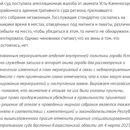
й суд поступила апелляционная жалоба от акимата Усть-Каменогор
районного административного суда региона, признавшего
ого собрания незаконным. Госслужащие стандартно сослались на
никами время в местах, отведённых под митинги и пикеты, различ
рибыли на место, чтобы убедиться в этом, то ничего не обнаружили.
ентировали. Однако чиновники считают, что их вины в том, что
стоялись, нет.
ированным мероприятиям отделом внутренней политики города Уст
на служебная записка в аппарат акима города для рассмотрения и
внесению изменений в план мероприятий в связи с неблагоприятны
Вместе с тем примечанием плана отмечается, что в план могут вно
нирования мероприятий и поступления заявок. Выражаем несогласие
к полагаем, что акиматом в отзыве на иск были указаны причины,
щие право придерживаться убеждения в правильности принятого
о решение об отказе в проведении мирного собрания является также
нято в соответствии с компетенцией и законодательством Респуб
нии вышеизложенного просим отменить решение специализированног
ративного суда Восточно-Казахстанской области от 4 марта 2025 