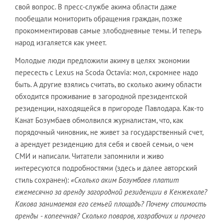
свой вопрос. В пресс-службе акима области даже
пообещали мониторить обращения граждан, позже
прокомментировав самые злободневные темы. И теперь
народ изгаляется как умеет.
Молодые люди предложили акиму в целях экономии
пересесть с Lexus на Scoda Octavia: мол, скромнее надо
быть. А другие взялись считать, во сколько акиму области
обходится проживание в загородной президентской
резиденции, находящейся в пригороде Павлодара. Как-то
Канат Бозумбаев обмолвился журналистам, что, как
порядочный чиновник, не живет за государственный счет,
а арендует резиденцию для себя и своей семьи, о чем
СМИ и написали. Читатели запомнили и живо
интересуются подробностями (здесь и далее авторский
стиль сохранен):
«Сколько аким Бозумбаев платит
ежемесячно за аренду загородной резиденции в Кенжеколе?
Какова занимаемая его семьей площадь? Почему стоимость
аренды - копеечная? Сколько поваров, хозрабочих и прочего