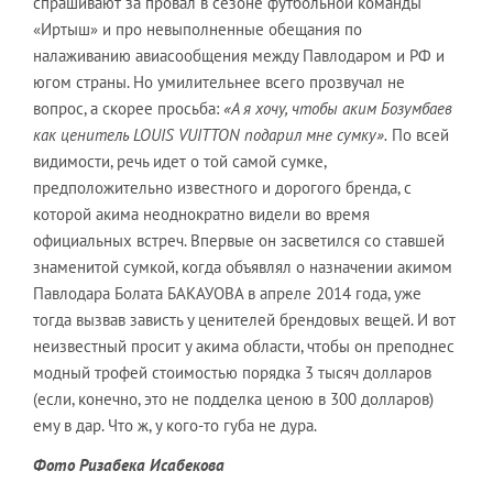
спрашивают за провал в сезоне футбольной команды
«Иртыш» и про невыполненные обещания по
налаживанию авиасообщения между Павлодаром и РФ и
югом страны. Но умилительнее всего прозвучал не
вопрос, а скорее просьба:
«А я хочу, чтобы аким Бозумбаев
как ценитель LOUIS VUITTON подарил мне сумку».
По всей
видимости, речь идет о той самой сумке,
предположительно известного и дорогого бренда, с
которой акима неоднократно видели во время
официальных встреч. Впервые он засветился со ставшей
знаменитой сумкой, когда объявлял о назначении акимом
Павлодара Болата БАКАУОВА в апреле 2014 года, уже
тогда вызвав зависть у ценителей брендовых вещей. И вот
неизвестный просит у акима области, чтобы он преподнес
модный трофей стоимостью порядка 3 тысяч долларов
(если, конечно, это не подделка ценою в 300 долларов)
ему в дар. Что ж, у кого-то губа не дура.
Фото Ризабека Исабекова