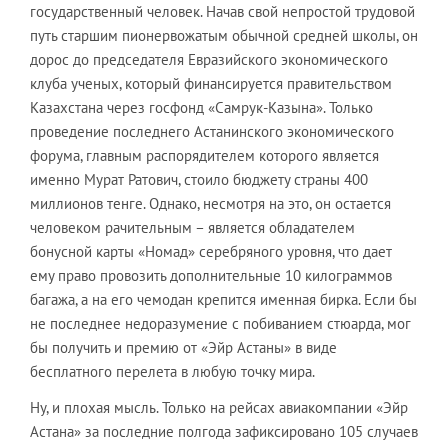
государственный человек. Начав свой непростой трудовой
путь старшим пионервожатым обычной средней школы, он
дорос до председателя Евразийского экономического
клуба ученых, который финансируется правительством
Казахстана через госфонд «Самрук-Казына». Только
проведение последнего Астанинского экономического
форума, главным распорядителем которого является
именно Мурат Ратович, стоило бюджету страны 400
миллионов тенге. Однако, несмотря на это, он остается
человеком рачительным – является обладателем
бонусной карты «Номад» серебряного уровня, что дает
ему право провозить дополнительные 10 килограммов
багажа, а на его чемодан крепится именная бирка. Если бы
не последнее недоразумение с побиванием стюарда, мог
бы получить и премию от «Эйр Астаны» в виде
бесплатного перелета в любую точку мира.
Ну, и плохая мысль. Только на рейсах авиакомпании «Эйр
Астана» за последние полгода зафиксировано 105 случаев