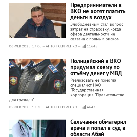
Предприниматели в
ВКО не хотят платить
деньги в воздух
Злободневным стал вопрос
затрат на страховку, когда
сфера деятельности не
связана с прямым риском
06 ФЕВ 2025, 17:00 — АНТОН СЕРГИЕНКО —
11648
Полицейский в ВКО
придумал схему по
отъёму денег у МВД
Реализовать её помогла
специалист НАО
"Государственная
корпорация "Правительство
для граждан"
05 ФЕВ 2025, 13:30 — АНТОН СЕРГИЕНКО —
4647
Сельчанин обматерил
врача и попал в суд в
области Абай