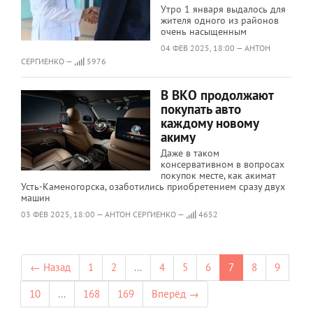
Утро 1 января выдалось для
жителя одного из районов
очень насыщенным
04 ФЕВ 2025, 18:00 — АНТОН
СЕРГИЕНКО —
5976
В ВКО продолжают
покупать авто
каждому новому
акиму
Даже в таком
консервативном в вопросах
покупок месте, как акимат
Усть-Каменогорска, озаботились приобретением сразу двух
машин
03 ФЕВ 2025, 18:00 — АНТОН СЕРГИЕНКО —
4652
← Назад
1
2
...
4
5
6
7
8
9
10
...
168
169
Вперёд →