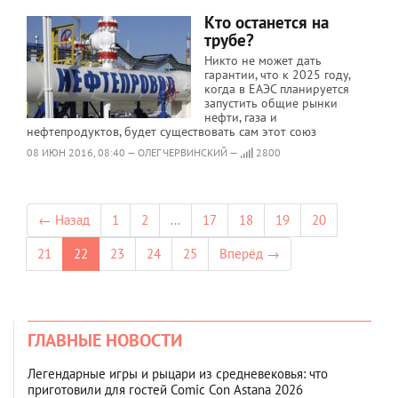
Кто останется на
трубе?
Никто не может дать
гарантии, что к 2025 году,
когда в ЕАЭС планируется
запустить общие рынки
нефти, газа и
нефтепродуктов, будет существовать сам этот союз
08 ИЮН 2016, 08:40 — ОЛЕГ ЧЕРВИНСКИЙ —
2800
← Назад
1
2
...
17
18
19
20
21
22
23
24
25
Вперёд →
ГЛАВНЫЕ НОВОСТИ
Легендарные игры и рыцари из средневековья: что
приготовили для гостей Comic Con Astana 2026