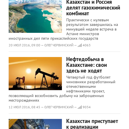
Казахстан и Россия
делят газохимический
комбинат
Практически с нулевым
результатом завершилась на
минувшей неделе встреча в
Астане министров
иностранных дел пяти прикаспийских государств
20 ИЮЛ 2016, 09:00 — ОЛЕГ ЧЕРВИНСКИЙ —
4063
Нефтедобыча в
Казахстане: свои
здесь не ходят
Четвертый год футболят
чиновники разработанный
отечественными
нефтяниками проект,
позволяющий возобновить добычу на заброшенных
месторождениях
12 ИЮЛ 2016, 08:45 — ОЛЕГ ЧЕРВИНСКИЙ —
9034
Казахстан приступает
к реализации