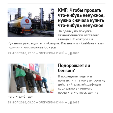
КМГ: Чтобы продать
что-нибудь ненужное,
нужно сначала купить
что-нибудь ненужное
За сделку по покупке
технологически отсталого
завода «Ромпетрол» в
Румынии руководители «Самрук-Казыны» и «КазМунайГаза»
получили миллионные бонусы
29 ИЮЛ 2016, 12:00 — ОЛЕГ ЧЕРВИНСКИЙ —
8086
Подорожает ли
бензин?
В последние годы мы
привыкли к такому алгоритму
действий властей: дефицит
социально значимого
продукта – отпуск цен на
него – взлёт цен
28 ИЮЛ 2016, 08:00 — ОЛЕГ ЧЕРВИНСКИЙ —
2688