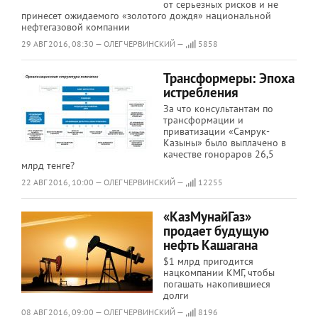
от серьезных рисков и не
принесет ожидаемого «золотого дождя» национальной
нефтегазовой компании
29 АВГ 2016, 08:30 — ОЛЕГ ЧЕРВИНСКИЙ —
5858
Трансформеры: Эпоха
истребления
За что консультантам по
трансформации и
приватизации «Самрук-
Казыны» было выплачено в
качестве гонораров 26,5
млрд тенге?
22 АВГ 2016, 10:00 — ОЛЕГ ЧЕРВИНСКИЙ —
12255
«КазМунайГаз»
продает будущую
нефть Кашагана
$1 млрд пригодится
нацкомпании КМГ, чтобы
погашать накопившиеся
долги
08 АВГ 2016, 09:00 — ОЛЕГ ЧЕРВИНСКИЙ —
8196