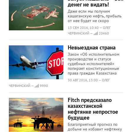
денег не видать!
Даже если мы получим
кашаганскую нефть, прибыль
от нее будет не скоро
13 СЕН 2016, 10:40 — ОЛЕГ
ЧЕРВИНСКИЙ —
20460
Невыездная страна
Закон «Об исполнительном
производстве и статусе
судебных исполнителей»
попирает конституционные
права граждан Казахстана
30 АВГ 2016, 13:00 — ОЛЕГ
ЧЕРВИНСКИЙ —
9990
Fitch предсказало
казахстанской
нефтянке непростое
будущее
Благоприятный прогноз по
добыче не избавит нефтянку