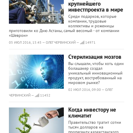
крупнейшего
инвестпроекта в мире
Среди подарков, которые
компании, трудовые
коллективы и роженицы
приготовили ко Дню Астаны, самый весомый - от компании
«Шеврон»
05 ИЮЛ 2016, 15:45 — ОЛЕГ ЧЕРВИНСКИЙ —
14971
Стерилизация мозгов
Вы слышали, чтобы хоть один
болашакер создал
уникальный инновационный
продукт, востребованный на
мировом рынке?
02 ИЮЛ 2016, 09:00 — ОЛЕГ
ЧЕРВИНСКИЙ —
11452
Когда инвестору не
климатит
Правительство тратит сотни
тысяч долларов на
пропаганду казахстанского