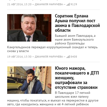
21 АВГ 2016, 15:20 — ДЖАМИЛЯ МАРИЧЕВА —
9129
Соратник Ерлана
Арына получил пост
акима в Павлодарской
области
Бывший аким Павлодара, а
ныне аким Баянаульского
района Оразгельды
Каиргельдинов переждал коррупционный скандал и теперь
снова у власти
19 АВГ 2016, 13:30 — ДЖАМИЛЯ МАРИЧЕВА —
8408
Юного мажора,
покалечившего в ДТП
женщину,
оштрафовали за
отсутствие страховки
В Павлодаре 17-летний
школьник взял папину
машину, чтобы покататься, и въехал на перекрестке в другое
авто, где находились женщина и её 4-летний ребёнок