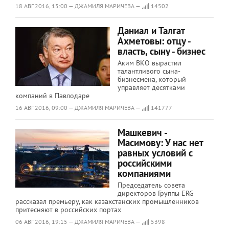
18 АВГ 2016, 15:00 — ДЖАМИЛЯ МАРИЧЕВА —
14502
Даниал и Талгат
Ахметовы: отцу -
власть, сыну - бизнес
Аким ВКО вырастил
талантливого сына-
бизнесмена, который
управляет десятками
компаний в Павлодаре
16 АВГ 2016, 09:00 — ДЖАМИЛЯ МАРИЧЕВА —
141777
Машкевич -
Масимову: У нас нет
равных условий с
российскими
компаниями
Председатель совета
директоров Группы ERG
рассказал премьеру, как казахстанских промышленников
притесняют в российских портах
06 АВГ 2016, 19:15 — ДЖАМИЛЯ МАРИЧЕВА —
5398