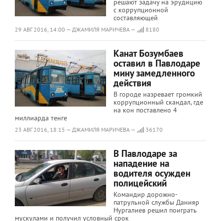
решают задачу на эрудицию
с коррупционной
составляющей
29 АВГ 2016, 14:00 — ДЖАМИЛЯ МАРИЧЕВА —
8180
Канат Бозумбаев
оставил в Павлодаре
мину замедленного
действия
В городе назревает громкий
коррупционный скандал, где
на кон поставлено 4
миллиарда тенге
23 АВГ 2016, 18:15 — ДЖАМИЛЯ МАРИЧЕВА —
36170
В Павлодаре за
нападение на
водителя осужден
полицейский
Командир дорожно-
патрульной службы Данияр
Нургалиев решил поиграть
мускулами и получил условный срок