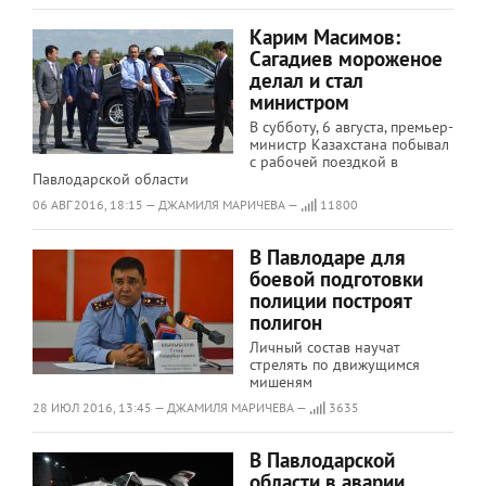
Карим Масимов:
Сагадиев мороженое
делал и стал
министром
В субботу, 6 августа, премьер-
министр Казахстана побывал
с рабочей поездкой в
Павлодарской области
06 АВГ 2016, 18:15 — ДЖАМИЛЯ МАРИЧЕВА —
11800
В Павлодаре для
боевой подготовки
полиции построят
полигон
Личный состав научат
стрелять по движущимся
мишеням
28 ИЮЛ 2016, 13:45 — ДЖАМИЛЯ МАРИЧЕВА —
3635
В Павлодарской
области в аварии