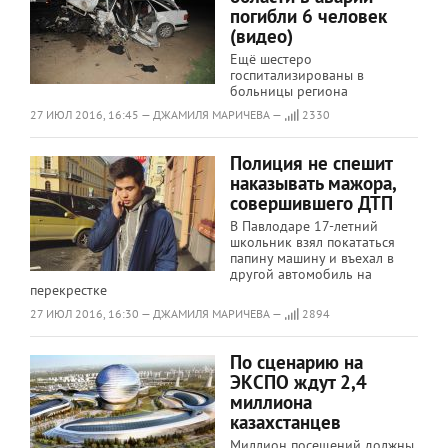
погибли 6 человек
(видео)
Ещё шестеро
госпитализированы в
больницы региона
27 ИЮЛ 2016, 16:45 — ДЖАМИЛЯ МАРИЧЕВА —
2330
Полиция не спешит
наказывать мажора,
совершившего ДТП
В Павлодаре 17-летний
школьник взял покататься
папину машину и въехал в
другой автомобиль на
перекрестке
27 ИЮЛ 2016, 16:30 — ДЖАМИЛЯ МАРИЧЕВА —
2894
По сценарию на
ЭКСПО ждут 2,4
миллиона
казахстанцев
Миллион посещений должны