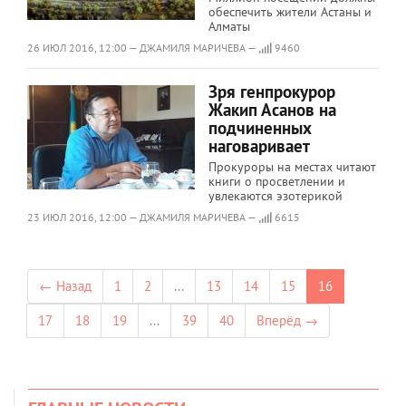
обеспечить жители Астаны и
Алматы
26 ИЮЛ 2016, 12:00 — ДЖАМИЛЯ МАРИЧЕВА —
9460
Зря генпрокурор
Жакип Асанов на
подчиненных
наговаривает
Прокуроры на местах читают
книги о просветлении и
увлекаются эзотерикой
23 ИЮЛ 2016, 12:00 — ДЖАМИЛЯ МАРИЧЕВА —
6615
← Назад
1
2
...
13
14
15
16
17
18
19
...
39
40
Вперёд →