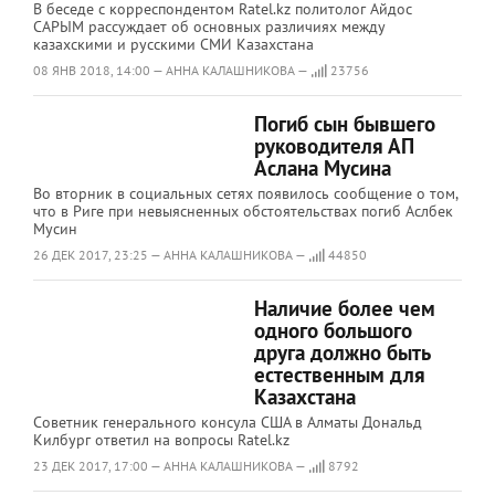
В беседе с корреспондентом Ratel.kz политолог Айдос
САРЫМ рассуждает об основных различиях между
казахскими и русскими СМИ Казахстана
08 ЯНВ 2018, 14:00 — АННА КАЛАШНИКОВА —
23756
Погиб сын бывшего
руководителя АП
Аслана Мусина
Во вторник в социальных сетях появилось сообщение о том,
что в Риге при невыясненных обстоятельствах погиб Аслбек
Мусин
26 ДЕК 2017, 23:25 — АННА КАЛАШНИКОВА —
44850
Наличие более чем
одного большого
друга должно быть
естественным для
Казахстана
Советник генерального консула США в Алматы Дональд
Килбург ответил на вопросы Ratel.kz
23 ДЕК 2017, 17:00 — АННА КАЛАШНИКОВА —
8792