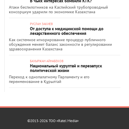
В чьих интересах бомбили КТК?
Атаки беспилотников на Каспийский трубопроводный
консорциум ударили по экономике Казахстана
РУСЛАН ЗАКИЕВ
От доступа к медицинской помощи до
лекарственного обеспечения
Как системное игнорирование процедур публичного
обсуждения меняет баланс законности в регулировании
здравоохранения Казахстана
БАУЫРЖАН АЙНАБЕКОВ
Национальный курултай и перезапуск
политической жизни
Переход к однопалатному Парламенту и его
переименование в Құрылтай
©2013-2026 ТОО «Ratel Media»