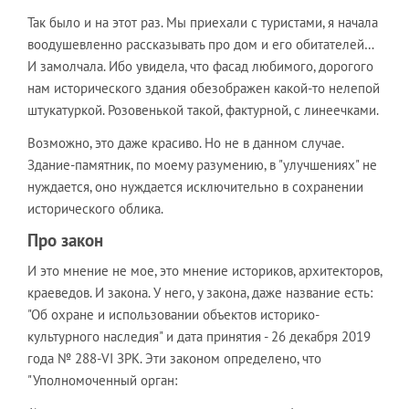
Так было и на этот раз. Мы приехали с туристами, я начала
воодушевленно рассказывать про дом и его обитателей…
И замолчала. Ибо увидела, что фасад любимого, дорогого
нам исторического здания обезображен какой-то нелепой
штукатуркой. Розовенькой такой, фактурной, с линеечками.
Возможно, это даже красиво. Но не в данном случае.
Здание-памятник, по моему разумению, в "улучшениях" не
нуждается, оно нуждается исключительно в сохранении
исторического облика.
Про закон
И это мнение не мое, это мнение историков, архитекторов,
краеведов. И закона. У него, у закона, даже название есть:
"Об охpане и использовании объектов истоpико-
культуpного наследия" и дата принятия - 26 декабря 2019
года № 288-VІ ЗРК. Эти законом определено, что
"Уполномоченный орган: