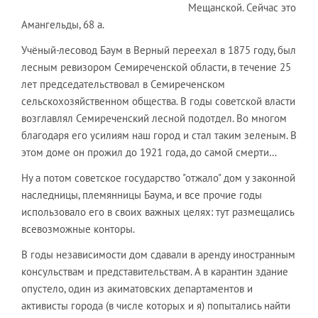
Мещанской. Сейчас это
Амангельды, 68 а.
Учёный-лесовод Баум в Верный переехал в 1875 году, был
лесным ревизором Семиреченской области, в течение 25
лет председательствовал в Семиреченском
сельскохозяйственном общества. В годы советской власти
возглавлял Семиреченский лесной подотдел. Во многом
благодаря его усилиям наш город и стал таким зеленым. В
этом доме он прожил до 1921 года, до самой смерти…
Ну а потом советское государство "отжало" дом у законной
наследницы, племянницы Баума, и все прочие годы
использовало его в своих важных целях: тут размещались
всевозможные конторы.
В годы независимости дом сдавали в аренду иностранным
консульствам и представительствам. А в карантин здание
опустело, один из акиматовских департаментов и
активисты города (в числе которых и я) попытались найти