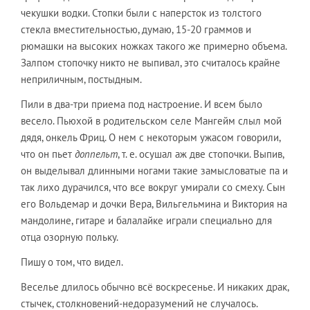
чекушки водки. Стопки были с наперсток из толстого
стекла вместительностью, думаю, 15-20 граммов и
рюмашки на высоких ножках такого же примерно объема.
Залпом стопочку никто не выпивал, это считалось крайне
неприличным, постыдным.
Пили в два-три приема под настроение. И всем было
весело. Пьюхой в родительском селе Мангейм слыл мой
дядя, онкель Фриц. О нем с некоторым ужасом говорили,
что он пьет
доппельт
, т. е. осушал аж две стопочки. Выпив,
он выделывал длинными ногами такие замысловатые па и
так лихо дурачился, что все вокруг умирали со смеху. Сын
его Вольдемар и дочки Вера, Вильгельмина и Виктория на
мандолине, гитаре и балалайке играли специально для
отца озорную польку.
Пишу о том, что видел.
Веселье длилось обычно всё воскресенье. И никаких драк,
стычек, столкновений-недоразумений не случалось.