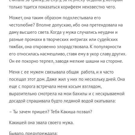
только тщится показаться корифеем неизвестно чего.
Может, она таким образом подхлестывала его
честолюбие? Вполне допускаю, ибо она претендовала на
даму высшего света. Когда у мужа случались неудачи и
разные промахи в творческих интригах или судейских
тяжбах, она откровенно злорадствовала. К популярности
его относилась насмешливо, ставя ему в укор славу других.
Он ее покорно терпел, заводя мелкие шашни на стороне.
Меня с ее мужем связывала общая работа, и я часто
посещал этот дом. Даже жил у них по нескольку дней. Она
еще с порога встречала меня косым взглядом,
выразительно смотрела на мои бахилы и с нескрываемой
досадой спрашивала будто ледяной водой окатывала:
– Ты зачем пришел? Тебя Какиша позвал?
Какишей она звала своего мужа.
Бывало, предупреждала: