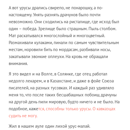
А вот урусы дрались свирепо, не понарошку, а по-
настоящему. Унять-разнять драчунов было почти
невозможно. Они сходились на ристалище, где исход был
один – победа. Зрелище было страшным. Пыль столбом.
Мат раскатывался многослойный и многоцветный.
Размахивали кулаками, пинали по самым чувствительным
местам, норовили бить по мордасам, разбивали носы,
закатывали звонкие оплеухи. На кровь не обращали
внимания.
Я это видел и на Волге, в Солянке, где отец работал
недолго лекарем, и в Казахстане, и даже в фойе Союза
писателей, на разных тусовках. И каждый раз удивляло
меня то, что после таких бесшабашных побоищ драчуны
на другой день пили мировую, будто ничего и не было. На
подобное, каже
тся, способны только урусы. О кавказцах
судить не могу.
Жил в нашем ауле один лихой урус-малай.