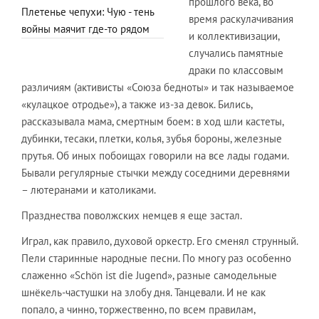
прошлого века, во
Плетенье чепухи: Чую - тень
время раскулачивания
войны маячит где-то рядом
и коллективизации,
случались памятные
драки по классовым
различиям (активисты «Союза бедноты» и так называемое
«кулацкое отродье»), а также из-за девок. Бились,
рассказывала мама, смертным боем: в ход шли кастеты,
дубинки, тесаки, плетки, колья, зубья бороны, железные
прутья. Об иных побоищах говорили на все лады годами.
Бывали регулярные стычки между соседними деревнями
– лютеранами и католиками.
Празднества поволжских немцев я еще застал.
Играл, как правило, духовой оркестр. Его сменял струнный.
Пели старинные народные песни. По многу раз особенно
слаженно «Schön ist die Jugend», разные самодельные
шнёкель-частушки на злобу дня. Танцевали. И не как
попало, а чинно, торжественно, по всем правилам,