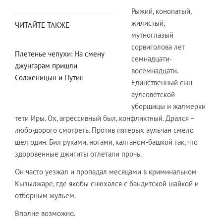
Рыжий, конопатый,
жилистый,
ЧИТАЙТЕ ТАКЖЕ
мутноглазый
сорвиголова лет
Плетенье чепухи: На смену
семнадцати-
джунгарам пришли
восемнадцати.
Солженицын и Путин
Единственный сын
аулсоветской
уборщицы и жалмерки
тети Иры. Ох, агрессивный был, конфликтный. Дрался –
любо-дорого смотреть. Против пятерых аульчан смело
шел один. Бил руками, ногами, калганом-башкой так, что
здоровенные джигиты отлетали прочь.
Он часто уезжал и пропадал месяцами в криминальном
Кызылжаре, где якобы снюхался с бандитской шайкой и
отборным жульем.
Вполне возможно.