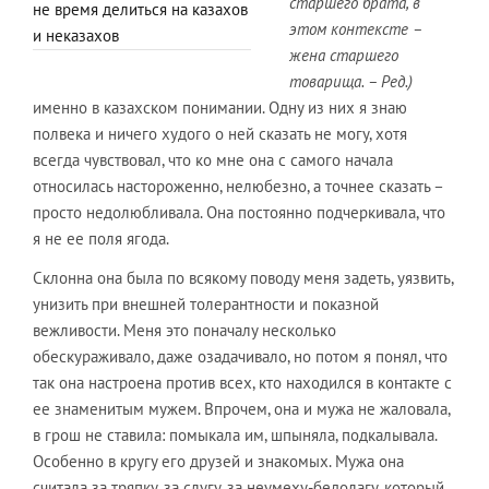
старшего брата, в
не время делиться на казахов
этом контексте –
и неказахов
жена старшего
товарища. – Ред.)
именно в казахском понимании. Одну из них я знаю
полвека и ничего худого о ней сказать не могу, хотя
всегда чувствовал, что ко мне она с самого начала
относилась настороженно, нелюбезно, а точнее сказать –
просто недолюбливала. Она постоянно подчеркивала, что
я не ее поля ягода.
Склонна она была по всякому поводу меня задеть, уязвить,
унизить при внешней толерантности и показной
вежливости. Меня это поначалу несколько
обескураживало, даже озадачивало, но потом я понял, что
так она настроена против всех, кто находился в контакте с
ее знаменитым мужем. Впрочем, она и мужа не жаловала,
в грош не ставила: помыкала им, шпыняла, подкалывала.
Особенно в кругу его друзей и знакомых. Мужа она
считала за тряпку, за слугу, за неумеху-бедолагу, который