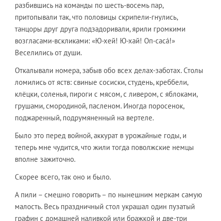
разбившись на команды по шесть-восемь пар,
притопывали так, что половицы скрипели-гнулись,
танцоры друг друга подзадоривали, ярили громкими
возгласами-вскликами: «Ю-хей! Ю-хай! Оп-сасá!»
Веселились от души.
Откалывали номера, забыв обо всех делах-заботах. Столы
ломились от яств: свиные сосиски, студень, креббели,
клёцки, соленья, пироги с мясом, с ливером, с яблоками,
грушами, смородиной, пасленом. Иногда поросенок,
поджаренный, подрумяненный на вертеле.
Было это перед войной, аккурат в урожайные годы, и
теперь мне чудится, что жили тогда поволжские немцы
вполне зажиточно.
Скорее всего, так оно и было.
А пили – смешно говорить – по нынешним меркам самую
малость. Весь праздничный стол украшал один пузатый
графин с домашней наливкой или бражкой и две-три