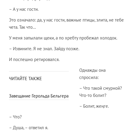
– А у нас гости.
Это означало: да, у нас гости, важные птицы, элита, не тебе
чета. Так что…
У меня запылали щеки, а по хребту пробежал холодок.
– Извините. Я не знал. Зайду позже.
И поспешно ретировался.
Однажды она
спросила:
ЧИТАЙТЕ ТАКЖЕ
– Что такой смурной?
Что-то болит?
Завещание Герольда Бельгера
– Болит, жеңге.
– Что?
– Душа, – ответил я.