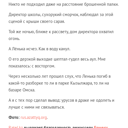
Никто не подходил даже на расстояние брошенной палки.
Директор школы, сухорукий сморчок, наблюдал за этой
сценой с крыши своего сарая.
Той же ночью, ближе к рассвету, дом директора охватил
огонь.
А Лёнька исчез. Как в воду канул.
О его дерзкой выходке шептал-гудел весь аул. Мне
показалось: с восторгом.
Через несколько лет прошел слух, что Ленька погиб в
какой-то разборке то ли в парке Кызылжара, то ли на
базаре Омска.
А я с тех пор сделал вывод: урусов в драке не одолеть и
лучше с ними не связываться.
Фото:
rus.azattyq.org
.
Ratel.kz
выражает благодарность режиссеру
Ермеку