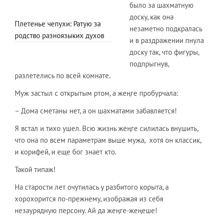
было за шахматную
доску, как она
Плетенье чепухи: Ратую за
незаметно подкралась
родство разноязыких духов
и в раздражении пнула
доску так, что фигуры,
подпрыгнув,
разлетелись по всей комнате.
Муж застыл с открытым ртом, а жеңге пробурчала:
– Дома сметаны нет, а он шахматами забавляется!
Я встал и тихо ушел. Всю жизнь жеңге силилась внушить,
что она по всем параметрам выше мужа, хотя он классик,
и корифей, и еще бог знает кто.
Такой типаж!
На старости лет очутилась у разбитого корыта, а
хорохорится по-прежнему, изображая из себя
незаурядную персону. Ай да жеңге-жеңеше!