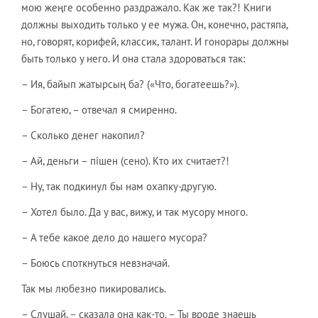
мою жеңге особенно раздражало. Как же так?! Книги
должны выходить только у ее мужа. Он, конечно, растяпа,
но, говорят, корифей, классик, талант. И гонорары должны
быть только у него. И она стала здороваться так:
– Ия, байып жатырсың ба? («Что, богатеешь?»).
– Богатею, – отвечал я смиренно.
– Сколько денег накопил?
– Ай, деньги – пішен (сено). Кто их считает?!
– Ну, так подкинул бы нам охапку-другую.
– Хотел было. Да у вас, вижу, и так мусору много.
– А тебе какое дело до нашего мусора?
– Боюсь споткнуться невзначай.
Так мы любезно пикировались.
– Слушай, – сказала она как-то. – Ты вроде знаешь