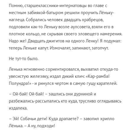
Помню, старшеклассники-интернатовцы во главе с
местным забиякой-батыром решили проучить Лёньку-
наглеца. Собрались человек двадцать храбрецов,
подловили как-то Леньку возле аулсовета, взяли его в
плотное кольцо, не скрывая своего зловещего намерения.
Надо же! Двадцать джигитов на одного Ленку! Я подумал:
теперь Леньке капут. Измочалят, запинают, затопчут.
Не тут-то было.
Ленька мгновенно сориентировался, выхватил откуда-то
увесистую железяку, издал дикий клич: «Кар-рамба!
Полундра!» - и ринулся чертом в самую гущу карателей.
– Ой-бай! Ой-бай! – зашлись они дурниной и
разбежались-рассыпались кто куда, трусливо оглядываясь
издалека.
– Эй! Собачьи дети! Куда драпаете? – завопил хрипло
Лёнька. – А ну, подходи!