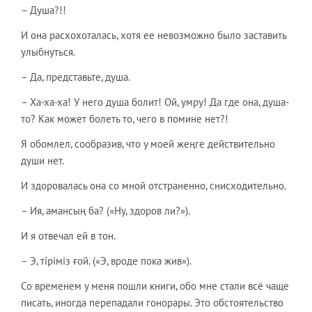
– Душа?!!
И она расхохоталась, хотя ее невозможно было заставить
улыбнуться.
– Да, представьте, душа.
– Ха-ха-ха! У него душа болит! Ой, умру! Да где она, душа-
то? Как может болеть то, чего в помине нет?!
Я обомлел, сообразив, что у моей жеңге действительно
души нет.
И здоровалась она со мной отстраненно, снисходительно.
– Ия, амансың ба? («Ну, здоров ли?»).
И я отвечал ей в тон.
– Э, тіріміз ғой. («Э, вроде пока жив»).
Со временем у меня пошли книги, обо мне стали всё чаще
писать, иногда перепадали гонорары. Это обстоятельство