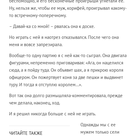
беспомощно, и его бесконечные проигрыши угнетали ее.
Ну, нельзя же, чтобы ее муж, корифей, проигрывал какому-
то встречному-поперечному.
– Давай-ка со мной! – рвалась она к доске.
Но играть с ней я наотрез отказывался. После чего она
меня и вовсе запрезирала.
Вообще-то одну партию я с ней как-то сыграл. Она двигала
фигурами, непременно приговаривая: «Ага, он нацелился
сюда, а я пойду туда. Он объявит шах, а я прикрою короля
офицером. Он пожертвует коня за две пешки и выдвинет
туру. И тогда я отступлю королем…».
Вот так она долго размышляла-комментировала, прежде
чем делала, наконец, ход.
И я решил никогда больше с ней не играть.
Однажды мы с ее
мужем только сели
ЧИТАЙТЕ ТАКЖЕ