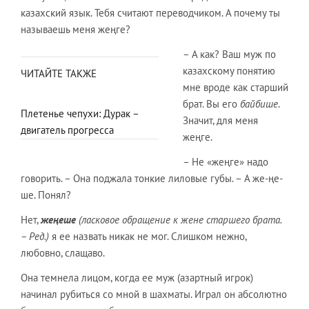
казахский язык. Тебя считают переводчиком. А почему ты
называешь меня жеңге?
– А как? Ваш муж по
казахскому понятию
ЧИТАЙТЕ ТАКЖЕ
мне вроде как старший
брат. Вы его
байбише
.
Плетенье чепухи: Дурак –
Значит, для меня
двигатель прогресса
жеңге.
– Не «жеңге» надо
говорить. – Она поджала тонкие лиловые губы. – А же-ңе-
ше. Понял?
Нет,
жеңеше
(ласковое обращение к жене старшего брата.
– Ред.)
я ее назвать никак не мог. Слишком нежно,
любовно, слащаво.
Она темнела лицом, когда ее муж (азартный игрок)
начинал рубиться со мной в шахматы. Играл он абсолютно