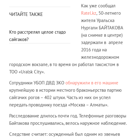
Как уже сообщал
Ratel.kz
,
50-летнего
ЧИТАЙТЕ ТАКЖЕ
жителя Уральска
Нургали БАЙТАКОВА
Кто расстрелял целое стадо
(на снимке в центре)
сайгаков?
задержали в апреле
2016 года на
железнодорожном
городском вокзале, в то время он работал таксистом в
ТОО «Uralsk City».
Сотрудники УБОП ДВД ЗКО
обнаружили в его машине
крупнейшую в истории местного браконьерства партию
сайгачих рогов – 402 штуки. Часть из них он успел
передать проводнику поезда «Москва – Алматы».
Расследование длилось почти год. Телефонные разговоры
Байтакова прослушивались, велось наружное наблюдение.
Следствие считает: осужденный был одним из звеньев