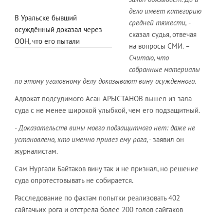
дело имеет категорию
В Уральске бывший
средней тяжести,
-
осуждённый доказал через
сказал судья, отвечая
ООН, что его пытали
на вопросы СМИ.
–
Считаю, что
собранные материалы
по этому уголовному делу доказывают вину осужденного.
Адвокат подсудимого Асан АРЫСТАНОВ вышел из зала
суда с не менее широкой улыбкой, чем его подзащитный.
- Доказательств вины моего подзащитного нет: даже не
установлено, кто именно привез ему рога
, - заявил он
журналистам.
Сам Нургали Байтаков вину так и не признал, но решение
суда опротестовывать не собирается.
Расследование по фактам попытки реализовать 402
сайгачьих рога и отстрела более 200 голов сайгаков