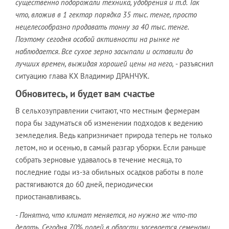
существенно подорожали техника, удобрения и т.д. Так
что, вложив в 1 гектар порядка 35 тыс. тенге, просто
нецелесообразно продавать тонну за 40 тыс. тенге.
Поэтому сегодня особой активности на рынке не
наблюдается. Все сухое зерно засыпали и оставили до
лучших времен, выжидая хорошей цены на него,
- разъяснил
ситуацию глава КХ Владимир ДРАНЧУК.
Обновитесь, и будет вам счастье
В сельхозуправлении считают, что местным фермерам
пора бы задуматься об изменении подходов к ведению
земледелия. Ведь капризничает природа теперь не только
летом, но и осенью, в самый разгар уборки. Если раньше
собрать зерновые удавалось в течение месяца, то
последние годы из-за обильных осадков работы в поле
растягиваются до 60 дней, периодически
приостанавливаясь.
- Понятно, что климат меняется, но нужно же что-то
делать. Сегодня 70% полей в области засевается семенами