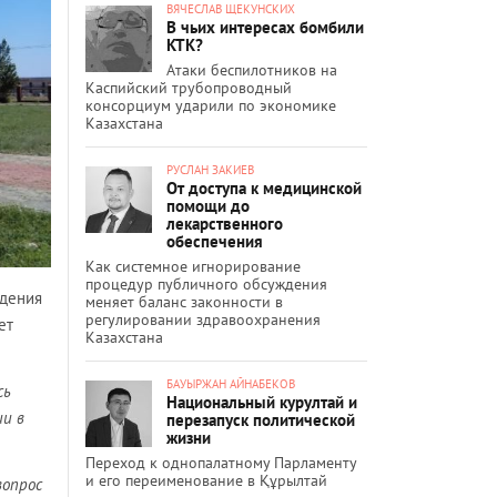
ВЯЧЕСЛАВ ЩЕКУНСКИХ
В чьих интересах бомбили
КТК?
Атаки беспилотников на
Каспийский трубопроводный
консорциум ударили по экономике
Казахстана
РУСЛАН ЗАКИЕВ
От доступа к медицинской
помощи до
лекарственного
обеспечения
Как системное игнорирование
процедур публичного обсуждения
ждения
меняет баланс законности в
регулировании здравоохранения
ет
Казахстана
БАУЫРЖАН АЙНАБЕКОВ
сь
Национальный курултай и
ии в
перезапуск политической
жизни
Переход к однопалатному Парламенту
и его переименование в Құрылтай
вопрос