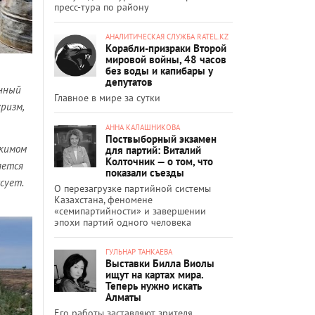
пресс-тура по району
АНАЛИТИЧЕСКАЯ СЛУЖБА RATEL.KZ
Корабли-призраки Второй
мировой войны, 48 часов
без воды и капибары у
депутатов
анный
Главное в мире за сутки
ризм,
АННА КАЛАШНИКОВА
Поствыборный экзамен
акимом
для партий: Виталий
Колточник — о том, что
яется
показали съезды
сует.
О перезагрузке партийной системы
Казахстана, феномене
«семипартийности» и завершении
эпохи партий одного человека
ГУЛЬНАР ТАНКАЕВА
Выставки Билла Виолы
ищут на картах мира.
Теперь нужно искать
Алматы
Его работы заставляют зрителя