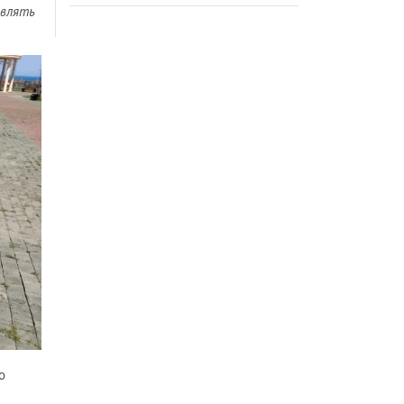
являть
о