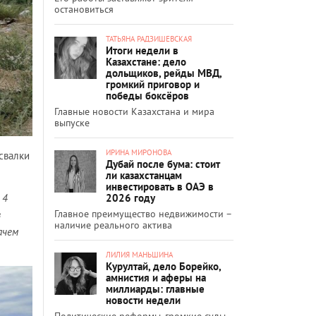
остановиться
ТАТЬЯНА РАДЗИШЕВСКАЯ
Итоги недели в
Казахстане: дело
дольщиков, рейды МВД,
громкий приговор и
победы боксёров
Главные новости Казахстана и мира
выпуске
ИРИНА МИРОНОВА
свалки
Дубай после бума: стоит
ли казахстанцам
инвестировать в ОАЭ в
 4
2026 году
Главное преимущество недвижимости –
з
наличие реального актива
ачем
ЛИЛИЯ МАНЬШИНА
Курултай, дело Борейко,
амнистия и аферы на
миллиарды: главные
новости недели
Политические реформы, громкие суды