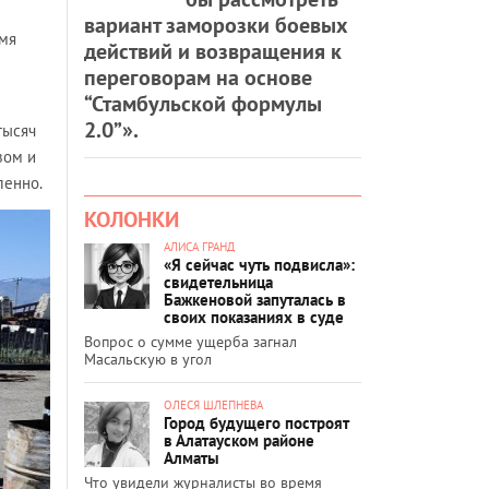
вариант заморозки боевых
емя
действий и возвращения к
переговорам на основе
“Стамбульской формулы
2.0”».
тысяч
зом и
ленно.
КОЛОНКИ
АЛИСА ГРАНД
«Я сейчас чуть подвисла»:
свидетельница
Бажкеновой запуталась в
своих показаниях в суде
Вопрос о сумме ущерба загнал
Масальскую в угол
ОЛЕСЯ ШЛЕПНЕВА
Город будущего построят
в Алатауском районе
Алматы
Что увидели журналисты во время