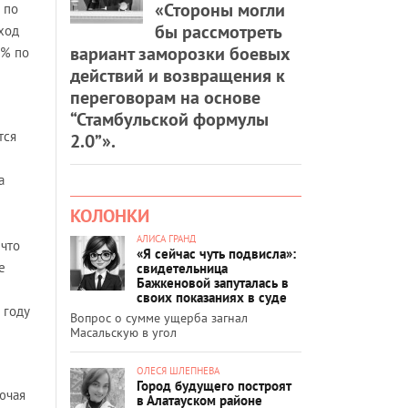
«Стороны могли
 по
бы рассмотреть
ход
вариант заморозки боевых
3% по
действий и возвращения к
переговорам на основе
“Стамбульской формулы
тся
2.0”».
а
КОЛОНКИ
АЛИСА ГРАНД
 что
«Я сейчас чуть подвисла»:
е
свидетельница
Бажкеновой запуталась в
своих показаниях в суде
 году
Вопрос о сумме ущерба загнал
Масальскую в угол
ОЛЕСЯ ШЛЕПНЕВА
Город будущего построят
ючая
в Алатауском районе