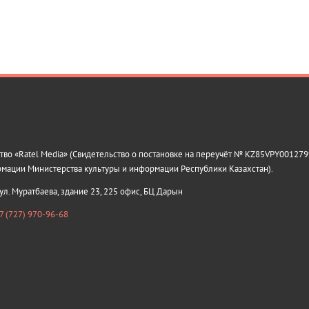
о «Ratel Media» (Свидетельство о постановке на переучёт № KZ85VPY0012799
рмации Министерства культуры и информации Республики Казахстан).
 ул. Муратбаева, здание 23, 225 офис, БЦ Дарын
7 (727) 970-96-68