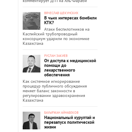
комментирует ДТП на Аль-Фараби
ВЯЧЕСЛАВ ЩЕКУНСКИХ
В чьих интересах бомбили
КТК?
Атаки беспилотников на
Каспийский трубопроводный
консорциум ударили по экономике
Казахстана
РУСЛАН ЗАКИЕВ
От доступа к медицинской
помощи до
лекарственного
обеспечения
Как системное игнорирование
процедур публичного обсуждения
меняет баланс законности в
регулировании здравоохранения
Казахстана
БАУЫРЖАН АЙНАБЕКОВ
Национальный курултай и
перезапуск политической
жизни