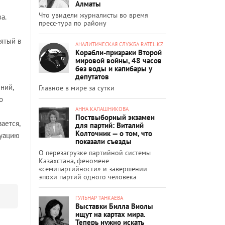
Алматы
Что увидели журналисты во время
а.
пресс-тура по району
ятый в
АНАЛИТИЧЕСКАЯ СЛУЖБА RATEL.KZ
Корабли-призраки Второй
мировой войны, 48 часов
без воды и капибары у
депутатов
ний,
Главное в мире за сутки
о
АННА КАЛАШНИКОВА
Поствыборный экзамен
ается,
для партий: Виталий
Колточник — о том, что
туацию
показали съезды
О перезагрузке партийной системы
Казахстана, феномене
«семипартийности» и завершении
эпохи партий одного человека
ГУЛЬНАР ТАНКАЕВА
Выставки Билла Виолы
ищут на картах мира.
Теперь нужно искать