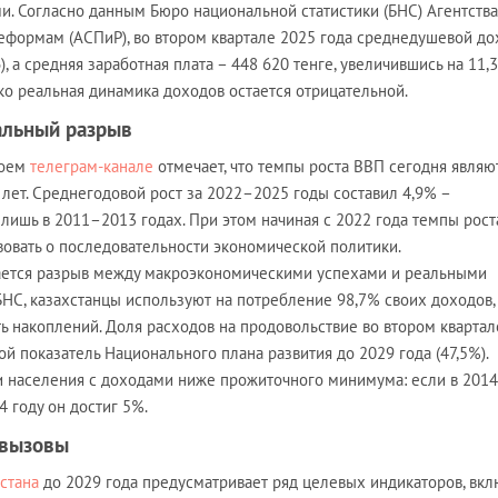
. Согласно данным Бюро национальной статистики (БНС) Агентства
еформам (АСПиР), во втором квартале 2025 года среднедушевой до
), а средняя заработная плата – 448 620 тенге, увеличившись на 11,
о реальная динамика доходов остается отрицательной.
альный разрыв
воем
телеграм-канале
отмечает, что темпы роста ВВП сегодня являю
лет. Среднегодовой рост за 2022–2025 годы составил 4,9% –
лишь в 2011–2013 годах. При этом начиная с 2022 года темпы рост
вовать о последовательности экономической политики.
вается разрыв между макроэкономическими успехами и реальными
БНС, казахстанцы используют на потребление 98,7% своих доходов,
ь накоплений. Доля расходов на продовольствие во втором квартал
ой показатель Национального плана развития до 2029 года (47,5%).
и населения с доходами ниже прожиточного минимума: если в 2014
4 году он достиг 5%.
 вызовы
стана
до 2029 года предусматривает ряд целевых индикаторов, вкл