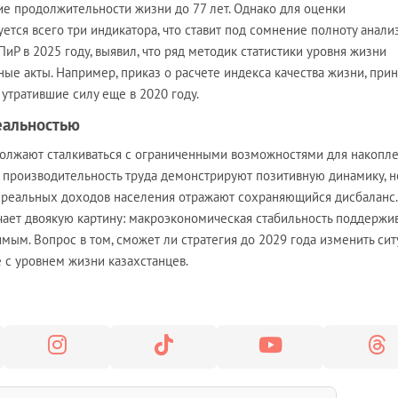
ие продолжительности жизни до 77 лет. Однако для оценки
ется всего три индикатора, что ставит под сомнение полноту анализ
иР в 2025 году, выявил, что ряд методик статистики уровня жизни
ые акты. Например, приказ о расчете индекса качества жизни, прин
 утратившие силу еще в 2020 году.
еальностью
олжают сталкиваться с ограниченными возможностями для накопле
и производительность труда демонстрируют позитивную динамику, н
 реальных доходов населения отражают сохраняющийся дисбаланс.
чает двоякую картину: макроэкономическая стабильность поддержив
имым. Вопрос в том, сможет ли стратегия до 2029 года изменить си
е с уровнем жизни казахстанцев.