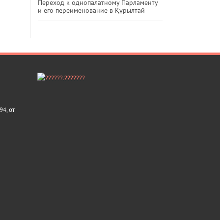
Переход к однопалатному Парламенту
и его переименование в Құрылтай
4, от