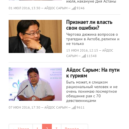
июля, накануне Дня Астаны
01 ИЮЛ 2016, 13:30 — АЙДОС САРЫМ —
9246
Признает ли власть
свои ошибки?
Чертова дюжина вопросов о
трагедии в Актобе, религии и
не только
15 ИЮН 2016, 12:15 — АЙДОС
САРЫМ —
11548
Айдос Сарым: На пути
к гуриям
Быть может, я слишком
рациональный человек и не
очень понимаю посмертное
обещание рая с 70
девственницами
07 ИЮН 2016, 17:30 — АЙДОС САРЫМ —
9611