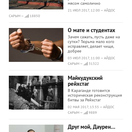
мясом самолично
21 ИЮЛ 2017, 12:00 — АЙДОС
САРЫМ —
18850
О мате и студентах
Зачем сажать, пусть даже на
сутки? Тюрьма мало кого
исправляет, делает чище,
добрее
03 ИЮЛ 2017, 11:00 — АЙДОС
САРЫМ —
31322
Майкудукский
рейхстаг
В Караганде готовится
историческая реконструкция
битвы за Рейхстаг
02 МАЯ 2017, 13:55 — АЙДОС
САРЫМ —
9889
Друг мой, Даурен…