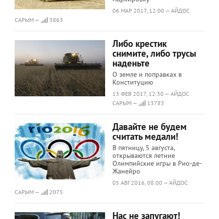
06 МАР 2017, 12:00 — АЙДОС
САРЫМ —
3863
Либо крестик
снимите, либо трусы
наденьте
О земле и поправках в
Конституцию
13 ФЕВ 2017, 12:30 — АЙДОС
САРЫМ —
13783
Давайте не будем
считать медали!
В пятницу, 5 августа,
открываются летние
Олимпийские игры в Рио-де-
Жанейро
05 АВГ 2016, 08:00 — АЙДОС
САРЫМ —
2075
Нас не запугают!