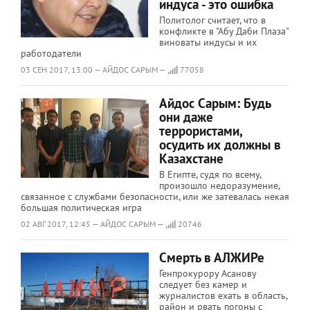
индуса - это ошибка
Политолог считает, что в
конфликте в "Абу Даби Плаза"
виноваты индусы и их
работодатели
03 СЕН 2017, 13:00 — АЙДОС САРЫМ —
77058
Айдос Сарым: Будь
они даже
террористами,
осудить их должны в
Казахстане
В Египте, судя по всему,
произошло недоразумение,
связанное с службами безопасности, или же затевалась некая
большая политическая игра
02 АВГ 2017, 12:45 — АЙДОС САРЫМ —
20746
Смерть в АЛЖИРе
Генпрокурору Асанову
следует без камер и
журналистов ехать в область,
район и рвать погоны с