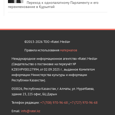
Переход к однопалатному Парламенту и его
переименование в Құрылтай
©2013-2026 ТОО «Ratel Media»
Правила использования
материалов
Международное информационное агентство «Ratel Media»
(Свидетельство о постановке на переучёт №
KZ85VPY00127994, от 02.09.2025 г., выданное Комитетом
информации Министерства культуры и информации
Республики Казахстан).
050026, Республика Казахстан, г. Алматы, ул. Муратбаева,
здание 23, 225 офис, БЦ Дарын
Телефон редакции:
+7 (708) 970-96-68
;
+7 (727) 970-96-68
Email:
info@ratel.kz