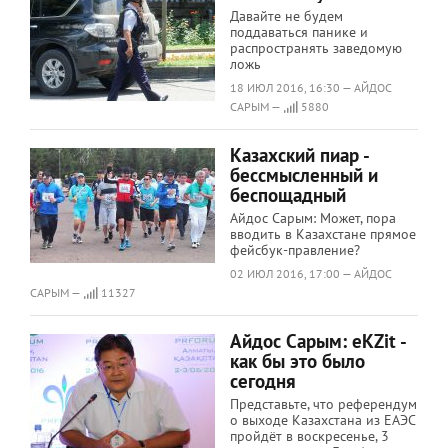
Давайте не будем
поддаваться панике и
распространять заведомую
ложь
18 ИЮЛ 2016, 16:30 — АЙДОС
САРЫМ —
5880
Казахский пиар -
бессмысленный и
беспощадный
Айдос Сарым: Может, пора
вводить в Казахстане прямое
фейсбук-правление?
02 ИЮЛ 2016, 17:00 — АЙДОС
САРЫМ —
11327
Айдос Сарым: еKZit -
как бы это было
сегодня
Представьте, что референдум
о выходе Казахстана из ЕАЭС
пройдёт в воскресенье, 3