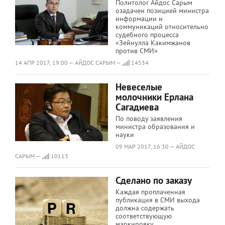
Политолог Айдос Сарым
озадачен позицией министра
информации и
коммуникаций относительно
судебного процесса
«Зейнулла Какимжанов
против СМИ»
14 АПР 2017, 19:00 — АЙДОС САРЫМ —
14534
Невеселые
молочники Ерлана
Сагадиева
По поводу заявления
министра образования и
науки
09 МАР 2017, 16:30 — АЙДОС
САРЫМ —
10113
Сделано по заказу
Каждая проплаченная
публикация в СМИ выхода
должна содержать
соответствующую
маркировку