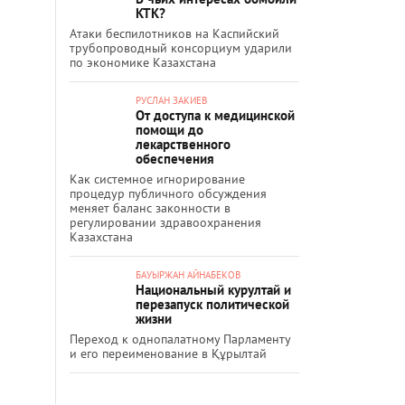
КТК?
Атаки беспилотников на Каспийский
трубопроводный консорциум ударили
по экономике Казахстана
РУСЛАН ЗАКИЕВ
От доступа к медицинской
помощи до
лекарственного
обеспечения
Как системное игнорирование
процедур публичного обсуждения
меняет баланс законности в
регулировании здравоохранения
Казахстана
БАУЫРЖАН АЙНАБЕКОВ
Национальный курултай и
перезапуск политической
жизни
Переход к однопалатному Парламенту
и его переименование в Құрылтай