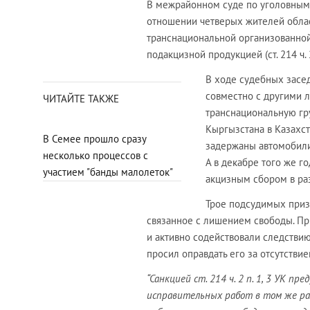
В межрайонном суде по уголовным
отношении четверых жителей облас
транснациональной организованной 
подакцизной продукцией (ст. 214 ч. 2 
В ходе судебных засед
совместно с другими 
ЧИТАЙТЕ ТАКЖЕ
транснациональную гр
Кыргызстана в Казахс
В Семее прошло сразу
задержаны автомобили 
несколько процессов с
А в декабре того же го
участием "банды малолеток"
акцизным сбором в раз
Трое подсудимых призн
связанное с лишением свободы. Пр
и активно содействовали следствию
просил оправдать его за отсутстви
“Санкцией ст. 214 ч. 2 п. 1, 3 УК п
исправительных работ в том же раз