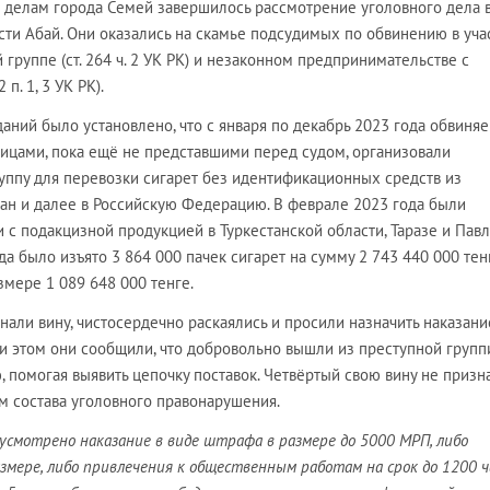
 делам города Семей завершилось рассмотрение уголовного дела 
ти Абай. Они оказались на скамье подсудимых по обвинению в уча
группе (ст. 264 ч. 2 УК РК) и незаконном предпринимательстве с
п. 1, 3 УК РК).
аний было установлено, что с января по декабрь 2023 года обвиня
лицами, пока ещё не представшими перед судом, организовали
уппу для перевозки сигарет без идентификационных средств из
тан и далее в Российскую Федерацию. В феврале 2023 года были
с подакцизной продукцией в Туркестанской области, Таразе и Павл
да было изъято 3 864 000 пачек сигарет на сумму 2 743 440 000 тенг
мере 1 089 648 000 тенге.
али вину, чистосердечно раскаялись и просили назначить наказание
и этом они сообщили, что добровольно вышли из преступной групп
, помогая выявить цепочку поставок. Четвёртый свою вину не призн
ем состава уголовного правонарушения.
редусмотрено наказание в виде штрафа в размере до 5000 МРП, либо
мере, либо привлечения к общественным работам на срок до 1200 ча