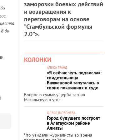
заморозки боевых действий
ибо
и возвращения к
ов,
переговорам на основе
щества
“Стамбульской формулы
 8 до
2.0”».
ии
КОЛОНКИ
АЛИСА ГРАНД
«Я сейчас чуть подвисла»:
свидетельница
Бажкеновой запуталась в
своих показаниях в суде
Вопрос о сумме ущерба загнал
!
Масальскую в угол
ОЛЕСЯ ШЛЕПНЕВА
Город будущего построят
в Алатауском районе
Алматы
Что увидели журналисты во время
пресс-тура по району