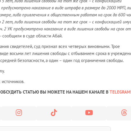
о 5 лет, либо лишения свободы на тот же срок
–
с конфискацией
К предусмотрено наказание в виде штрафа в размере до 2000 МРП, л
мере, либо привлечения к общественным работам на срок до 600 час
о 2 лет, либо лишения свободы на тот же срок
–
с конфискацией иму
 ч. 2 УК предусмотрено наказание в виде лишения свободы на срок от
- сообщили в суде области Абай.
ания свидетелей, суд признал всех четверых виновными. Трое
виде восьми лет лишения свободы с отбыванием срока в учрежден
средней безопасности, а один – один год ограничения свободы.
лу.
 источников.
ОБСУДИТЬ СТАТЬЮ ВЫ МОЖЕТЕ НА НАШЕМ КАНАЛЕ В
TELEGRAM