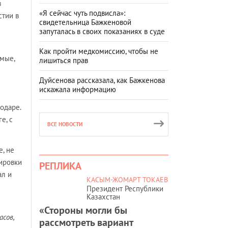
в
«Я сейчас чуть подвисла»:
стии в
свидетельница Бажкеновой
запуталась в своих показаниях в суде
Как пройти медкомиссию, чтобы не
емые,
лишиться прав
Дуйсенова рассказала, как Бажкенова
искажала информацию
одаре.
е, с
ВСЕ НОВОСТИ
, не
ировки
РЕПЛИКА
ал и
КАСЫМ-ЖОМАРТ ТОКАЕВ
Президент Республики
Казахстан
«Стороны могли бы
сов,
рассмотреть вариант